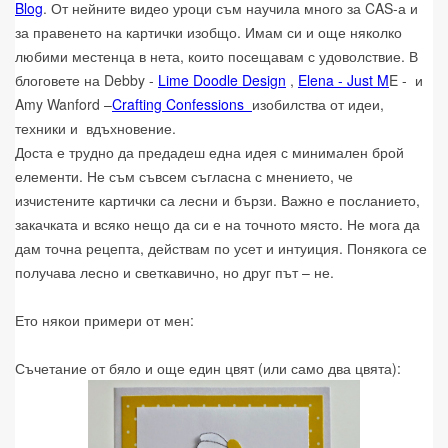
Blog
. От нейните видео уроци съм научила много за CAS-а и
за правенето на картички изобщо. Имам си и още няколко
любими местенца в нета, които посещавам с удоволствие. В
блоговете на Debby -
Lime Doodle Design
,
Elena - Just M
E - и
Amy Wanford –
Crafting Confessions
изобилства от идеи,
техники и вдъхновение.
Доста е трудно да предадеш една идея с минимален брой
елементи. Не съм съвсем съгласна с мнението, че
изчистените картички са лесни и бързи. Важно е посланието,
закачката и всяко нещо да си е на точното място. Не мога да
дам точна рецепта, действам по усет и интуиция. Понякога се
получава лесно и светкавично, но друг път – не.
Ето някои примери от мен:
Съчетание от бяло и още един цвят (или само два цвята):