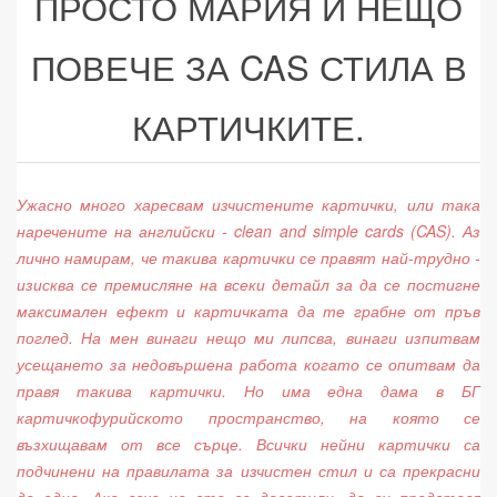
ПРОСТО МАРИЯ И НЕЩО
ПОВЕЧЕ ЗА CAS СТИЛА В
КАРТИЧКИТЕ.
Ужасно много харесвам изчистените картички, или така
наречените на английски - clean and simple cards (CAS). Аз
лично намирам, че такива картички се правят най-трудно -
изисква се премисляне на всеки детайл за да се постигне
максимален ефект и картичката да те грабне от пръв
поглед. На мен винаги нещо ми липсва, винаги изпитвам
усещането за недовършена работа когато се опитвам да
правя такива картички. Но има една дама в БГ
картичкофурийското пространство, на която се
възхищавам от все сърце. Всички нейни картички са
подчинени на правилата за изчистен стил и са прекрасни