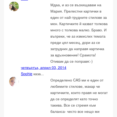
Мдаа, и аз се възхищавам на
Мария. Прелестни картички в
един от най-трудните стилове за
мен. Картичките й казват толкова
много с толкова малко. Браво. И
въпреки, че аз измислих темата
преди цял месец, дори аз се
затрудних да направя картичка
за вдъхновение! Срамота!
Отивам да се поправя:-)
четвъртък, април 03, 2014
Sophie
каза...
Определено CAS ми е един от
любимите стилове, макар че
картичките, които правя не могат
да се определят като точно
такива. Все се стремя към
баланса- често все нещо ми