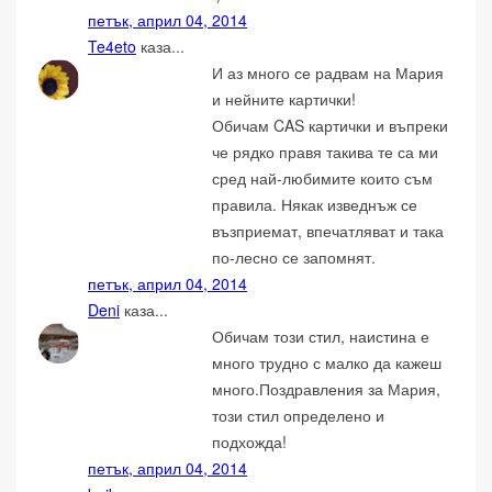
петък, април 04, 2014
Te4eto
каза...
И аз много се радвам на Мария
и нейните картички!
Обичам CAS картички и въпреки
че рядко правя такива те са ми
сред най-любимите които съм
правила. Някак изведнъж се
възприемат, впечатляват и така
по-лесно се запомнят.
петък, април 04, 2014
Deni
каза...
Обичам този стил, наистина е
много трудно с малко да кажеш
много.Поздравления за Мария,
този стил определено и
подхожда!
петък, април 04, 2014