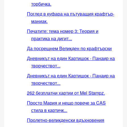
торбичка.
Поглед в куфара на пътуващия крафтър-
маниак.
Печатите: тема номер 3: Теория и
практика на дигит...
Да посрещнем Великден по крафтърски
Дневникът на един Картишок - Панаир на
творчествот...
Дневникът на един Картишок - Панаир на
творчествот...
262 безплатни хартии от Mel Stampz.
Просто Мария и нещо повече за CAS
стила в картичк...
Пролетно-великденски вдъхновения