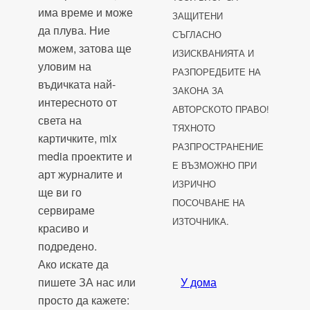
има време и може
ЗАЩИТЕНИ
да плува. Ние
СЪГЛАСНО
можем, затова ще
ИЗИСКВАНИЯТА И
уловим на
РАЗПОРЕДБИТЕ НА
въдичката най-
ЗАКОНА ЗА
интересното от
АВТОРСКОТО ПРАВО!
света на
ТЯХНОТО
картичките, mix
РАЗПРОСТРАНЕНИЕ
media проектите и
Е ВЪЗМОЖНО ПРИ
арт журналите и
ИЗРИЧНО
ще ви го
ПОСОЧВАНЕ НА
сервираме
ИЗТОЧНИКА.
красиво и
подредено.
Ако искате да
пишете ЗА нас или
У дома
просто да кажете: