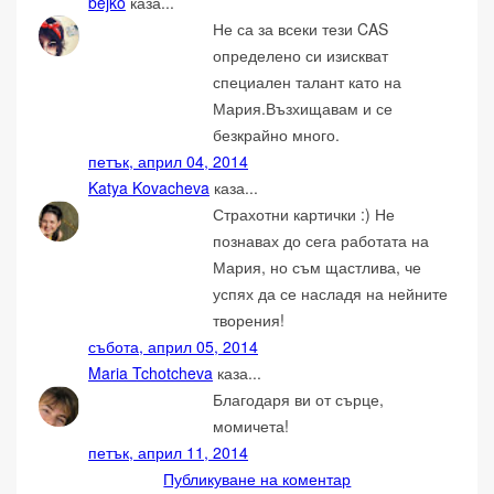
bejko
каза...
Не са за всеки тези CAS
определено си изискват
специален талант като на
Мария.Възхищавам и се
безкрайно много.
петък, април 04, 2014
Katya Kovacheva
каза...
Страхотни картички :) Не
познавах до сега работата на
Мария, но съм щастлива, че
успях да се насладя на нейните
творения!
събота, април 05, 2014
Maria Tchotcheva
каза...
Благодаря ви от сърце,
момичета!
петък, април 11, 2014
Публикуване на коментар