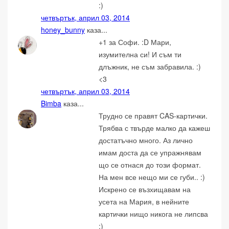
:)
четвъртък, април 03, 2014
honey_bunny
каза...
+1 за Софи. :D Мари,
изумителна си! И съм ти
длъжник, не съм забравила. :)
<3
четвъртък, април 03, 2014
Bimba
каза...
Трудно се правят CAS-картички.
Трябва с твърде малко да кажеш
достатъчно много. Аз лично
имам доста да се упражнявам
що се отнася до този формат.
На мен все нещо ми се губи.. :)
Искрено се възхищавам на
усета на Мария, в нейните
картички нищо никога не липсва
:)