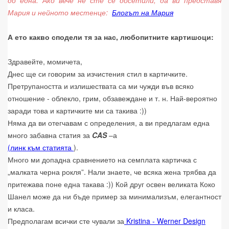
до една. Ако вече не сте се досетили, да ви представя
Мария и нейното местенце:
Блогът на Мария
А ето какво сподели тя за нас, любопитните картишоци:
Здравейте, момичета,
Днес ще си говорим за изчистения стил в картичките.
Претрупаността и излишествата са ми чужди във всяко
отношение - облекло, грим, обзавеждане и т. н. Най-вероятно
заради това и картичките ми са такива :))
Няма да ви отегчавам с определения, а ви предлагам една
много забавна статия за
CAS
–а
(линк към статията
).
Много ми допадна сравнението на семплата картичка с
„малката черна рокля”. Нали знаете, че всяка жена трябва да
притежава поне една такава :)) Кой друг освен великата Коко
Шанел може да ни бъде пример за минимализъм, елегантност
и класа.
Предполагам всички сте чували за
Kristina - Werner Design