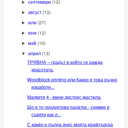
септември
(12)
►
август
(13)
►
юли
(27)
►
юни
(12)
►
май
(10)
►
април
(13)
▼
ТРЯВНА – градът в който се ражда
красотата.
Woodblock printing или Какво е това ръчно
изработе...
Малките 4 - мини дистрес мастила.
Що е то продуктова палатка - снимки и
съвети как д...
С какво е пълна днес моята крафтърска