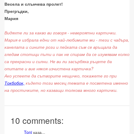
Весела и слънчева пролет!
Прегръдки,
Мария
Видяхте ли за какво ви говоря - невероятни картички.
Мария е избрала едни от най-любимите ми - тези с чадъра,
канелата и сините рози и пейката съм се връщала да
гледам стотици пъти и пак не спирам да се изумявам колко
са прекрасни и силни. Не ви ли засърбяха ръцете да
опитате и вие някоя изчистена картичка?
Ако успеете да сътворите нещичко, покажете го при
Токбобок,
където този месец темата е посветена именно
на простичките, но казващи толкова много картички.
10 comments:
Toni
каза...