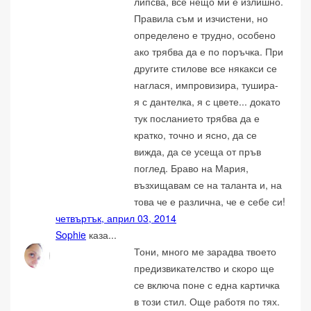
липсва, все нещо ми е излишно.
Правила съм и изчистени, но
определено е трудно, особено
ако трябва да е по поръчка. При
другите стилове все някакси се
наглася, импровизира, тушира-
я с дантелка, я с цвете... докато
тук посланието трябва да е
кратко, точно и ясно, да се
вижда, да се усеща от пръв
поглед. Браво на Мария,
възхищавам се на таланта и, на
това че е различна, че е себе си!
четвъртък, април 03, 2014
Sophie
каза...
Тони, много ме зарадва твоето
предизвикателство и скоро ще
се включа поне с една картичка
в този стил. Още работя по тях.