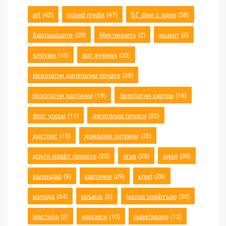
art
(42)
mixed media
(47)
БГ феи с идеи
(38)
Картишоците
(29)
Местенцето
(2)
акцент
(2)
албуми
(16)
арт журнал
(33)
безплатни дигитални печати
(35)
безплатни картинки
(19)
безплатни хартии
(18)
блог уроци
(11)
дигитални печати
(23)
дистрес
(15)
домашни хитрини
(33)
други крафт проекти
(23)
игра
(29)
идея
(38)
календар
(9)
картички
(29)
клип
(26)
коледа
(64)
кръжок
(6)
малки крафтъри
(30)
мастила
(2)
надписи
(10)
оцветяване
(12)