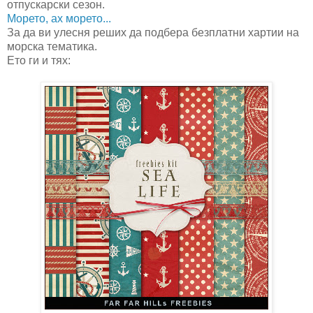
отпускарски сезон.
Морето, ах морето...
За да ви улесня реших да подбера безплатни хартии на
морска тематика.
Ето ги и тях: