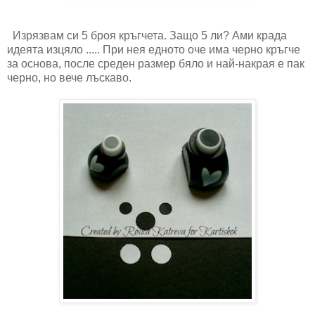
Изрязвам си 5 броя кръгчета. Защо 5 ли? Ами крада
идеята изцяло ..... При нея едното оче има черно кръгче
за основа, после среден размер бяло и най-накрая е пак
черно, но вече лъскаво.