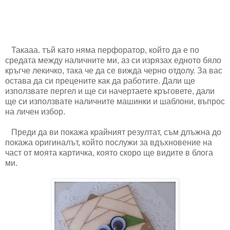
Такааа. тъй като няма перфоратор, който да е по
средата между наличните ми, аз си изрязах едното бяло
кръгче лекичко, така че да се вижда черно отдолу. За вас
остава да си прецените как да работите. Дали ще
използвате пергел и ще си начертаете кръговете, дали
ще си използвате наличните машинки и шаблони, въпрос
на личен избор.
Преди да ви покажа крайният резултат, съм длъжна до
покажа оригиналът, който послужи за вдъхновение на
част от моята картичка, която скоро ще видите в блога
ми.