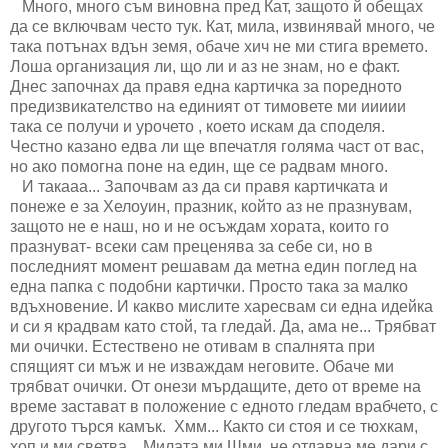
Много, много съм виновна пред Кат, защото й обещах
да се включвам често тук. Кат, мила, извинявай много, че
така потънах вдън земя, обаче хич не ми стига времето.
Лоша организация ли, що ли и аз не знам, но е факт.
Днес започнах да правя една картичка за поредното
предизвикателство на единият от тимовете ми иииии
така се получи и урочето , което искам да споделя.
Честно казано едва ли ще впечатля голяма част от вас,
но ако помогна поне на един, ще се радвам много.
И такааа... Започвам аз да си правя картичката и
понеже е за Хелоуин, празник, който аз не празнувам,
защото не е наш, но и не осъждам хората, които го
празнуват- всеки сам преценява за себе си, но в
последният момент решавам да метна един поглед на
една папка с подобни картички. Просто така за малко
вдъхновение. И какво мислите харесвам си една идейка
и си я крадвам като стой, та гледай. Да, ама не... Трябват
ми очички. Естествено не отивам в спалнята при
спящият си мъж и не изваждам неговите. Обаче ми
трябват очички. От онези мърдащите, дето от време на
време застават в положение с едното гледам врабчето, с
другото търся камък. Хмм... Както си стоя и се тюхкам,
хоп и ми светва... Милата ми Шми, не отдавна ме дари с