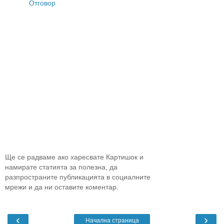
Отговор
Ще се радваме ако харесвате Картишок и
намирате статията за полезна, да
разпространите публикацията в социалните
мрежи и да ни оставите коментар.
‹
›
Начална страница