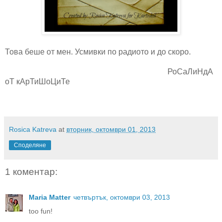
Това беше от мен. Усмивки по радиото и до скоро.
РоСаЛиНдА
оТ кАрТиШоЦиТе
Rosica Katreva
at
вторник, октомври 01, 2013
Споделяне
1 коментар:
Maria Matter
четвъртък, октомври 03, 2013
too fun!