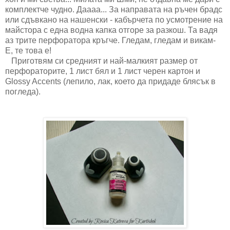
комплектче чудно. Даааа... За направата на ръчен брадс
или сдъвкано на нашенски - кабърчета по усмотрение на
майстора с една водна капка отгоре за разкош. Та вадя
аз трите перфоратора кръгче. Гледам, гледам и викам-
Е, те това е!
Приготвям си средният и най-малкият размер от
перфораторите, 1 лист бял и 1 лист черен картон и
Glossy Accents (лепило, лак, което да придаде блясък в
погледа).