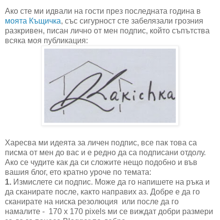
Ако сте ми идвали на гости през последната година в
моята Къщичка
, със сигурност сте забелязали грозния
разкривен, писан лично от мен подпис, който съпътства
всяка моя публикация:
Харесва ми идеята за личен подпис, все пак това са
писма от мен до вас и е редно да са подписани отдолу.
Ако се чудите как да си сложите нещо подобно и във
вашия блог, ето кратно уроче по темата:
1.
Измислете си подпис. Може да го напишете на ръка и
да сканирате после, както направих аз. Добре е да го
сканирате на ниска резолюция или после да го
намалите - 170 x 170 pixels ми се виждат добри размери