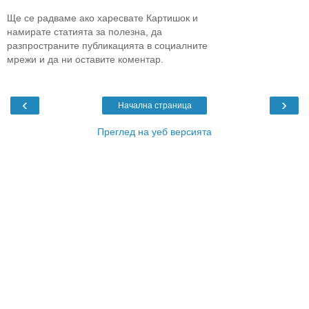
Ще се радваме ако харесвате Картишок и
намирате статията за полезна, да
разпространите публикацията в социалните
мрежи и да ни оставите коментар.
‹
›
Начална страница
Преглед на уеб версията