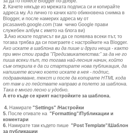
за да го понесе Blogger по-добре.
2.
Качете някъде из мрежата подписа си и копирайте
адреса му. Аз лично го качих като обикновена снимка в
Blogger
, и после намерих адреса му от
picasaweb.google.com (там чичко Google
прави
служебен албум с името на блога ви)
3.
Ако искате подписът ви да се появява всеки път, то
тогава трябва да си поиграете с настройките на
Blogger.
Ако искате в шаблона ви да пише и други неща - както
при мен стои графа "Предизвикателства:" за да не го
пиша всеки път, то тогава най-лесния начин, който
съм открила е да си стартирате нова публикация, да
напишете всичко което искате в нея - подпис,
подравняване, текст и после да копирате HTML кода
от там и го пействате направо в полето за шаблона.
Така е много лесно и удобно.
А ето къде се крият настройките за шаблона.
4.
Намирате
"Settings" /Настройки
5.
После отивате на
"Formatting"/Публикации и
коментари
6.
Намирате там където пише
"Post Template"/
Шаблон
за публикации