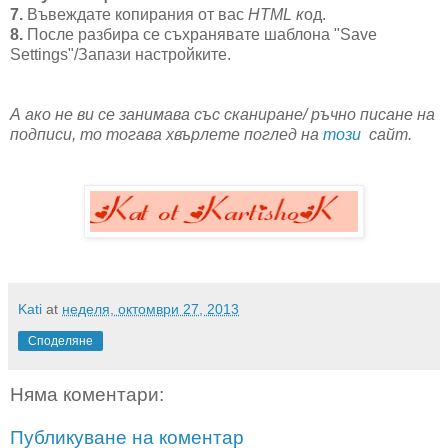
7.
Въвеждате копирания от вас
HTML к
од.
8.
После разбира се съхранявате шаблона "Save
Settings"
/Запази настройките.
А ако не ви се занимава със сканиране/ ръчно писане на
подписи, то тогава хвърлете поглед на
този
сайт.
Kati
at
неделя, октомври 27, 2013
Споделяне
Няма коментари:
Публикуване на коментар