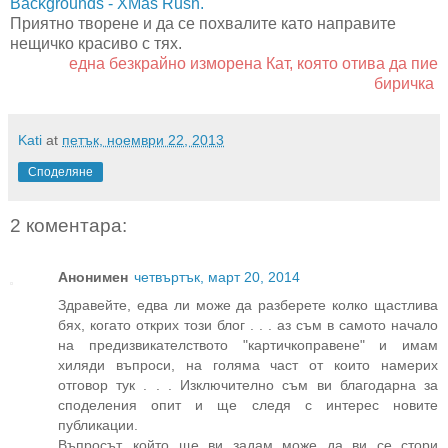
Backgrounds - XMas Rush.
Приятно творене и да се похвалите като направите
нещичко красиво с тях.
една безкрайно изморена Кат, която отива да пие
биричка
Kati
at
петък, ноември 22, 2013
Споделяне
2 коментара:
Анонимен
четвъртък, март 20, 2014
Здравейте, едва ли може да разберете колко щастлива
бях, когато открих този блог . . . аз съм в самото начало
на предизвикателството "картичкоправене" и имам
хиляди въпроси, на голяма част от които намерих
отговор тук . . . Изключително съм ви благодарна за
споделения опит и ще следя с интерес новите
публикации.
Въпросът, който ще ви задам може да ви се стори