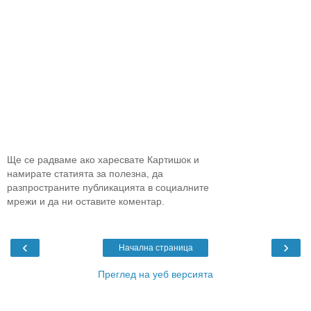
Ще се радваме ако харесвате Картишок и
намирате статията за полезна, да
разпространите публикацията в социалните
мрежи и да ни оставите коментар.
‹
›
Начална страница
Преглед на уеб версията