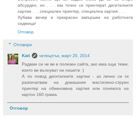
абсурден, но . . . как точно се принтират дигиталните
хартии . . . специален принтер, специална хартия . . .
Хубава вечер и прекрасен завършек на работната
седмица!
Отговор
Отговори
Kati
четвъртък, март 20, 2014
Радвам се че ви е полезен сайта, ако има още теми,
които ви вълнуват ни пишете :)
А по повод дигиталните хартии - аз лично си ги
разпечатвам на домашния мастилено-струен
принтер на обикновена хартия или понякога на
картон 160 грама.
Отговор