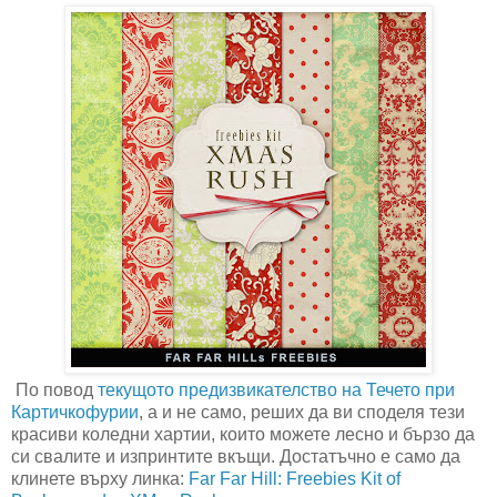
По повод
текущото предизвикателство на Течето при
Картичкофурии
, а и не само, реших да ви споделя тези
красиви коледни хартии, които можете лесно и бързо да
си свалите и изпринтите вкъщи. Достатъчно е само да
клинете върху линка:
Far Far Hill: Freebies Kit of