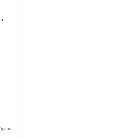
те,
збрали