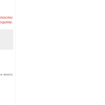
лупости
оците.
 и много