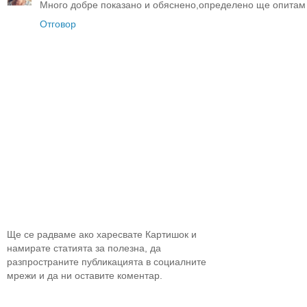
Много добре показано и обяснено,определено ще опитам 
Отговор
Ще се радваме ако харесвате Картишок и
намирате статията за полезна, да
разпространите публикацията в социалните
мрежи и да ни оставите коментар.