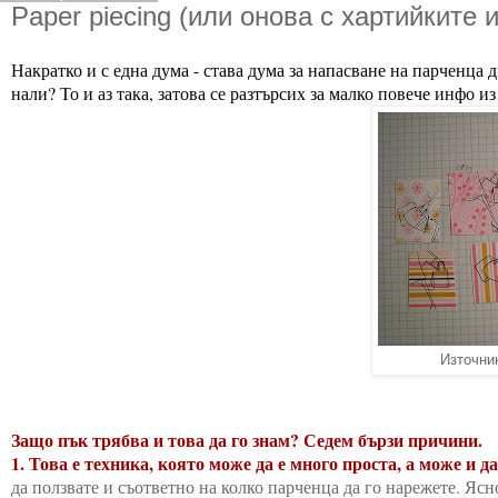
Paper piecing (или онова с хартийките 
Накратко и с една дума - става дума за напасване на парченца 
нали? То и аз така, затова се разтърсих за малко повече инфо из
Източни
Защо пък трябва и това да го знам? Седем бързи причини.
1. Това е техника, която може да е много проста, а може и д
да ползвате и съответно на колко парченца да го нарежете. Ясно