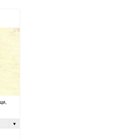
ци,
▼