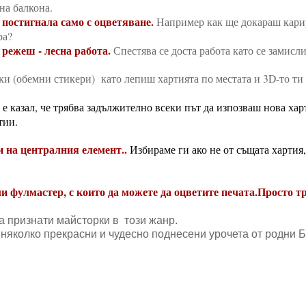
 на балкона.
 постигнала само с оцветяване.
Например как ще докараш кари
ара?
режеш - лесна работа.
Спестява се доста работа като се замисли
ки (обемни стикери) като лепиш хартията по местата и 3D-то ти 
е казал, че трябва задължително всеки път да изпозваш нова хар
тии.
и на централния елемент..
Избираме ги ако не от същата хартия,
и фулмастер, с които да можете да оцветите печата.Просто т
а признати майсторки в този жанр.
няколко прекрасни и чудесно поднесени урочета от родни 