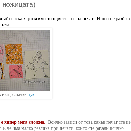
и ножицата)
дизайнерска хартия вместо оцветяване на печата.Нищо не разбрах
 нета.
к и още снимки:
тук
а е хипер мега сложна.
Всичко зависи от това какъв печат сте и
 е, че има малко разлика при печати, които сте рязали всичко