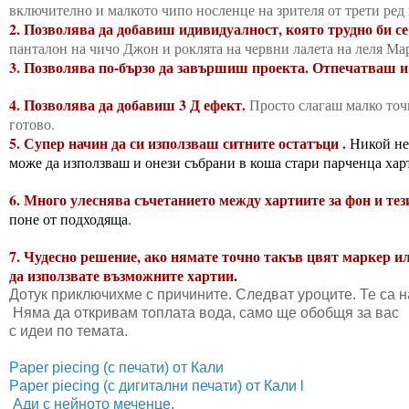
включително и малкото чипо носленце на зрителя от трети ред
2. Позволява да добавиш идивидуалност, която трудно би се
панталон на чичо Джон и роклята на червни лалета на леля М
3. Позволява по-бързо да завършиш проекта. Отпечатваш и 
4. Позволява да добавиш 3 Д ефект.
Просто слагаш малко точ
готово.
5. Супер начин да си използваш ситните остатъци .
Никой не 
може да използваш и онези събрани в коша стари парченца хар
6. Много улеснява съчетанието между хартиите за фон и тез
поне от подходяща.
7. Чудесно решение, ако нямате точно такъв цвят маркер ил
да използвате възможните хартии
.
Дотук приключихме с причините. Следват уроците. Те са н
Няма да откривам топлата вода, само ще обобщя за вас 
с идеи по темата.
Paper piecing (с печати) от Кали
Paper piecing (с дигитални печати) от Кали l
Ади с нейното меченце.