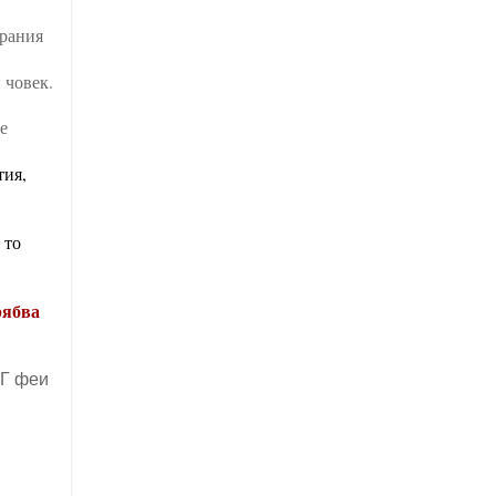
рания
 човек.
е
тия,
 то
рябва
БГ феи