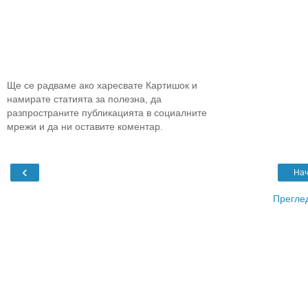
Ще се радваме ако харесвате Картишок и
намирате статията за полезна, да
разпространите публикацията в социалните
мрежи и да ни оставите коментар.
‹
Нач
Преглед