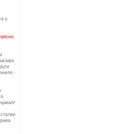
а и
наясно
и
расиво
руги
енило -
и
го
ецакал/
 статии
брика