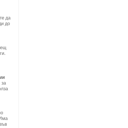
те да
ди до
рещ
ги.
ми
 за
олза
но
 Има
 във