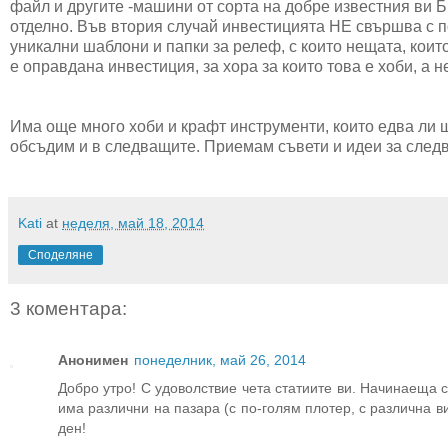
файл и другите -машини от сорта на добре известния ви Б
отделно. Във втория случай инвестицията НЕ свършва с по
уникални шаблони и папки за релеф, с които нещата, кои
е оправдана инвестиция, за хора за които това е хоби, а н
Има още много хоби и крафт инструменти, които едва ли щ
обсъдим и в следващите. Приемам съвети и идеи за следв
Kati
at
неделя, май 18, 2014
Споделяне
3 коментара:
Анонимен
понеделник, май 26, 2014
Добро утро! С удоволствие чета статиите ви. Начинаеща 
има различни на пазара (с по-голям плотер, с различна в
ден!