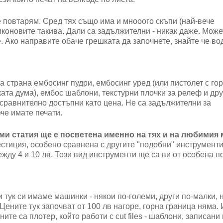
е повтарям. Сред тях също има и мнооого скъпи (най-вече
иконовите такива. Дали са задължителни - никак даже. Може
 Ако направите обаче грешката да започнете, знайте че во
на страна ембосинг пудри, ембосинг уред (или пистолет с го
ската дума), ембос шаблони, текстурни плочки за релеф и дру
 сравнително достъпни като цена. Не са задължителни за
че имате печати.
 ми статия ще е посветена именно на тях и на любимия 
естиция, особено сравнена с другите "подобни" инструменти
ежду 4 и 10 лв. Този вид инструменти ще са ви от особена п
 тук си имаме машинки - някои по-големи, други по-малки, 
Цените тук започват от 100 лв нагоре, горна граница няма.
те са плотер, който работи с cut files - шаблони, записани