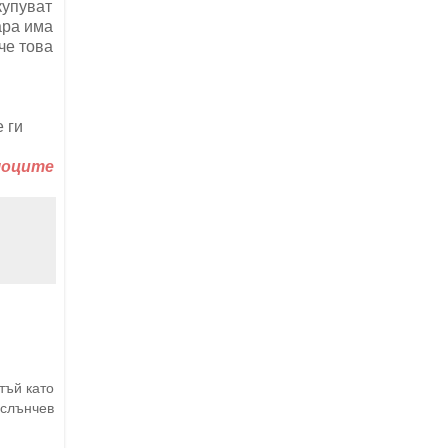
купуват
ара има
че това
 ги
шоците
тъй като
 слънчев