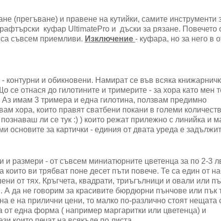
ане (прегъване) и правене на кутийки, самите инструменти 
рафтърски куфар UltimatePro и дъски за рязане. Повечето 
 са съвсем приемливи.
Изключение
- куфара, но за него в 
 - контурни и обикновени. Намират се във всяка книжарничк
Що се отнася до гилотините и тримерите - за хора като мен 
. Аз имам 3 тримера и една гилотина, ползвам предимно
вам хора, които правят сватбени покани в големи количеств
 познаваш ли се тук :) ) които режат прилежно с линийка и м
ми основите за картички - единия от двата уреда е задължи
и размери - от съвсем миниатюрните цветенца за по 2-3 л
които ви трябват поне десет пъти повече. Те са един от на
ени от тях. Кръгчета, квадрати, триъгълници и овали или пъ
ш. А да не говорим за красивите бюрдюрни пънчове или пък 
на е на прилични цени, то малко по-различно стоят нещата с
ра от една форма ( например маргаритки или цветенца) и
ези които печат на всякъде по листа.