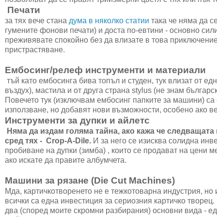
Печати
за тях вече стана
дума в няколко статии
така че няма да с
гумените фонови печати) и доста по-евтини - основно сил
преживявате спокойно без да влизате в това приключение.
пристрастяване.
Ембосинг/релеф инструменти и материали
тъй като ембосинга бива топъл и студен, тук влизат от ед
въздух), мастила и от друга страна stylus (не знам българ
Повечето тук (изключвам ембосинг папките за машини) са
използване, но добавят нови възможности, особено ако ве
Инструменти за дупки и айлетс
Няма да издам голяма тайна, ако кажа че следващата
сред тях - Crop-A-Dile.
И за него се изисква солидна инв
пробиване на дупки (зимба) , които се продават на цени м
ако искате да правите албумчета.
Машини за рязане (Die Cut Machines)
Мда, картичкотворенето не е тежкотоварна индустрия, но и
всички са една инвестиция за сериозния картичко творец. 
два (според моите скромни разбирания) основни вида - едни