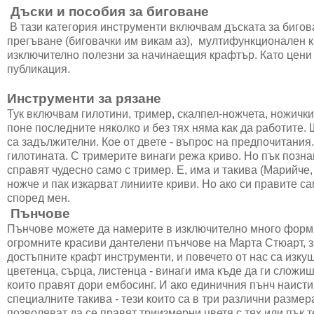
Дъски и пособия за биговане
В тази категория инструменти включвам дъската за бигов
прегъване (биговачки им викам аз), мултифункционален к
изключително полезни за начинаещия крафтър. Като цени
публикация.
Инструменти за рязане
Тук включвам гилотини, тример, скалпел-ножчета, ножички
поне последните няколко и без тях няма как да работите. 
са задължителни. Кое от двете - въпрос на предпочитания
гилотината. С тримерите винаги режа криво. Но пък позна
справят чудесно само с тример. Е, има и такива (Марийче,
ножче и пак изкарват линиите криви. Но ако си правите са
според мен.
Пънчове
Пънчове можете да намерите в изключително много форми 
огромните красиви дантелени пънчове на Марта Стюарт, за 
достъпните крафт инструменти, и повечето от нас са изкуш
цветенца, сърца, листенца - винаги има къде да ги сложи
които правят дори ембосинг. И ако единичния пънч наисти
специалните такива - тези които са в три различни разме
позволяват да се правят триизмерни цветя с тях или пък т