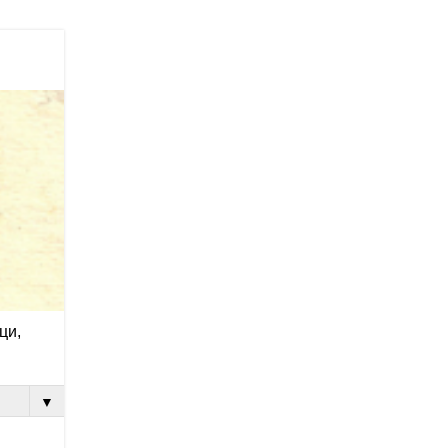
ци,
▼