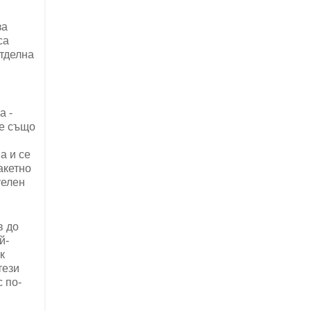
за
са
отделна
а -
те също
а и се
акетно
телен
в до
й-
к
тези
 по-