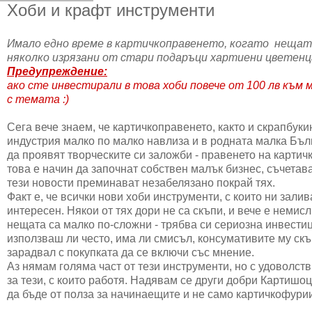
Хоби и крафт инструменти
Имало едно време в картичкоправенето, когато нещата 
няколко изрязани от стари подаръци хартиени цветенца
Предупреждение:
ако сте инвестирали в това хоби повече от 100 лв към 
с темата :)
Сега вече знаем, че картичкоправенето, както и скрапбук
индустрия малко по малко навлиза и в родната малка Бълг
да проявят творческите си заложби - правенето на картичк
това е начин да започнат собствен малък бизнес, съчетава
тези новости преминават незабелязано покрай тях.
Факт е, че всички нови хоби инструменти, с които ни залив
интересен. Някои от тях дори не са скъпи, и вече е немис
нещата са малко по-сложни - трябва си сериозна инвестиц
използваш ли често, има ли смисъл, консумативите му скъп
зарадвал с покупката да се включи със мнение.
Аз нямам голяма част от тези инструменти, но с удоволст
за тези, с които работя. Надявам се други добри Картишоц
да бъде от полза за начинаещите и не само картичкофури