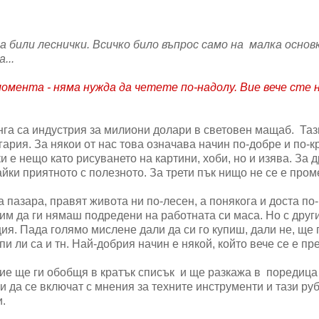
били леснички. Всичко било въпрос само на малка основк
...
момента - няма нужда да четете по-надолу. Вие вече сте 
инга са индустрия за милиони долари в световен мащаб. Таз
ария. За някои от нас това означава начин по-добре и по-к
и е нещо като рисуването на картини, хоби, но и изява. За д
йки приятното с полезното. За трети пък нищо не се е пром
а пазара, правят живота ни по-лесен, а понякога и доста по-
лим да ги нямаш подредени на работната си маса. Но с друг
ия. Пада голямо мислене дали да си го купиш, дали не, ще 
и ли са и тн. Най-добрия начин е някой, който вече се е пр
вие ще ги обобщя в кратък списък и ще разкажа в поредица
и да се включат с мнения за техните инструменти и тази ру
и.