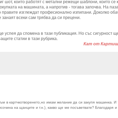
иг шот, които работят с метални режещи шаблони, които се 
купката на машината, а напротив - тогава започва. На паз
то правите изглеждат професионално изпипани. Доколко оба
е занаят всеки сам трябва да си прецени.
е успея да спомена в тази публикация. Но със сигурност ще
ащите статии в тази рубрика.
Кат от Карти
съм в картчкотворенето,но имам желание да си закупя машинка. И 
исочина на щанците и т.н.), какво ще ме посъветвате? Благодаря и