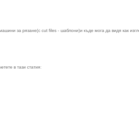
ашини за рязане(с cut files - шаблони)и къде мога да видя как изг
етете в тази статия: