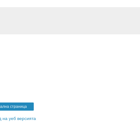
ална страница
 на уеб версията