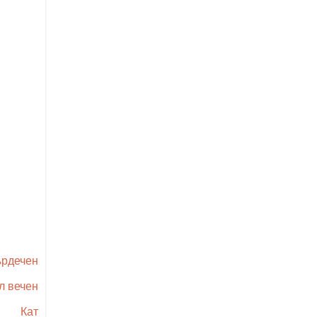
ърдечен
л вечен
Кат