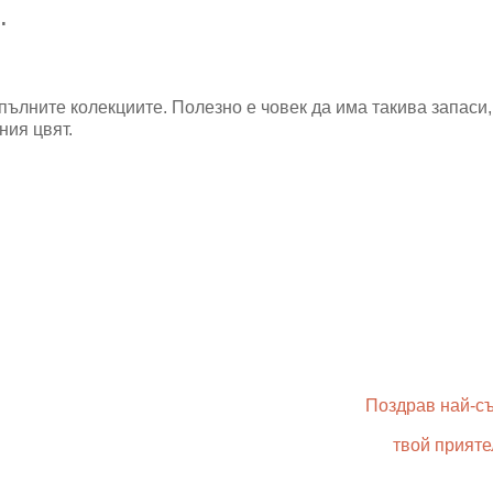
.
пълните колекциите. Полезно е човек да има такива запаси,
ния цвят.
Поздрав най-с
твой прияте