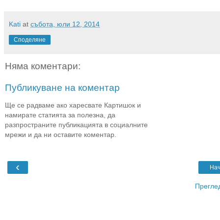
Kati
at
събота, юли 12, 2014
Споделяне
Няма коментари:
Публикуване на коментар
Ще се радваме ако харесвате Картишок и
намирате статията за полезна, да
разпространите публикацията в социалните
мрежи и да ни оставите коментар.
‹
Нач
Преглед