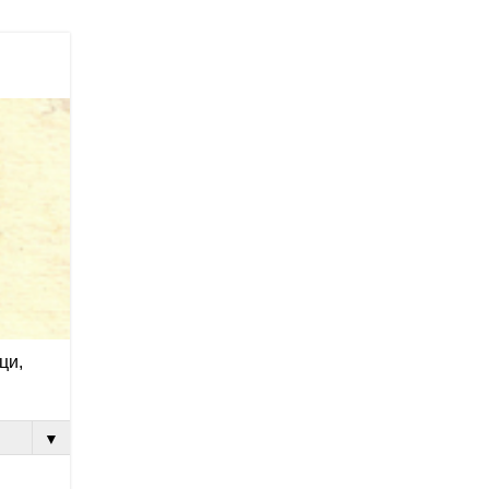
ци,
▼