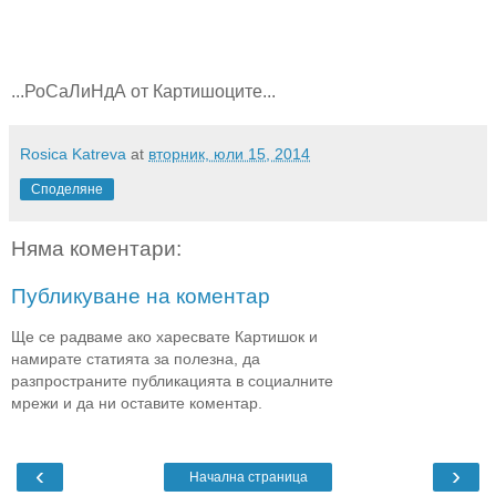
...РоСаЛиНдА от Картишоците...
Rosica Katreva
at
вторник, юли 15, 2014
Споделяне
Няма коментари:
Публикуване на коментар
Ще се радваме ако харесвате Картишок и
намирате статията за полезна, да
разпространите публикацията в социалните
мрежи и да ни оставите коментар.
‹
›
Начална страница