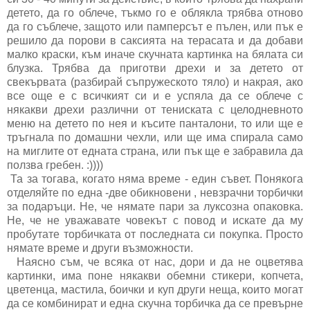
детето, да го облече, тъкмо го е облякла трябва отново
да го съблече, защото или памперсът е пълен, или пък е
решило да порови в саксията на терасата и да добави
малко краски, към иначе скучната картинка на бялата си
блузка. Трябва да приготви дрехи и за детето от
свекървата (разбирай съпружеското тяло) и накрая, ако
все още е с всичкият си и е успяла да се облече с
някакви дрехи различни от тениската с целодневното
меню на детето по нея и късите панталони, то или ще е
тръгнала по домашни чехли, или ще има спирала само
на миглите от едната страна, или пък ще е забравила да
ползва гребен. :))))
Та за тогава, когато няма време - един съвет. Понякога
отделяйте по една -две обикновени , невзрачни торбички
за подаръци. Не, че нямате пари за луксозна опаковка.
Не, че не уважавате човекът с повод и искате да му
пробутате торбичката от последната си покупка. Просто
нямате време и други възможности.
Наясно съм, че всяка от нас, дори и да не оцветява
картинки, има поне някакви обемни стикери, копчета,
цветенца, мастила, боички и куп други неща, които могат
да се комбинират и една скучна торбичка да се превърне