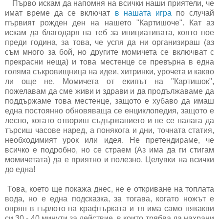
Първо искам да напомня на всички наши приятели, че
имат време да се включат
в нашата игра
по случай
първият рожден ден на нашето "Картишоче". Кат аз
искам да благодаря на теб за инициативата, която пое
преди година, за това, че успя да ни организираш (аз
съм много за бой, но другите момичета се включват с
прекрасни неща) и това местенце се превърна в една
голяма съкровищница на идеи, хитринки, урочета и какво
ли още не. Момичета от екипът на "Картишок",
пожелавам да сме живи и здрави и да продължаваме да
поддържаме това местенце, защото е хубаво да имаш
една постоянно обновяваща се енциклопедия, защото е
лесно, когато отвориш съдържанието и не се налага да
търсиш часове наред, а понякога и дни, точната статия,
необходимият урок или идея. Не претендираме, че
всичко е подробно, но се страем (Аз има да ги стигам
момичетата) да е приятно и полезно. Целувки на всички
до една!
Това, което ще покажа днес, не е откриване на топлата
вода, но е една подсказка, за тогава, когато ножът е
опрян в гърлото на крафтърката и тя има само някакви
си 30 - 40 минути за действие, в които трябва да нахрани