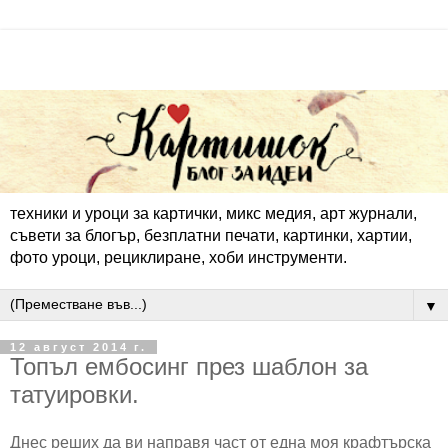
техники и уроци за картички, микс медия, арт журнали,
съвети за блогър, безплатни печати, картинки, хартии,
фото уроци, рециклиране, хоби инструменти.
▼
12 август 2014 г.
Топъл ембосинг през шаблон за
татуировки.
Днес реших да ви направя част от една моя крафтърска