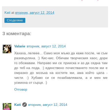
Kati
at
вторник, август 12, 2014
Споделяне
3 коментара:
Valarie
вторник, август 12, 2014
Хахаха, лелеее... Само моя мъжо да каже после, че съм
разхвърляна. :) Кис-кис. Обичам творческия хаос, дори
го обожавам. Направо ми се прииска и аз да седна там
до теб на пода. :) единствено почистването после ми е
омразно до мозъка на костите ми, ама който цапа -
чисти. :) Хубаво си се позабавлявала, а и мен ме
усмихна от сърце. :)
Отговор
Kati
вторник, август 12, 2014