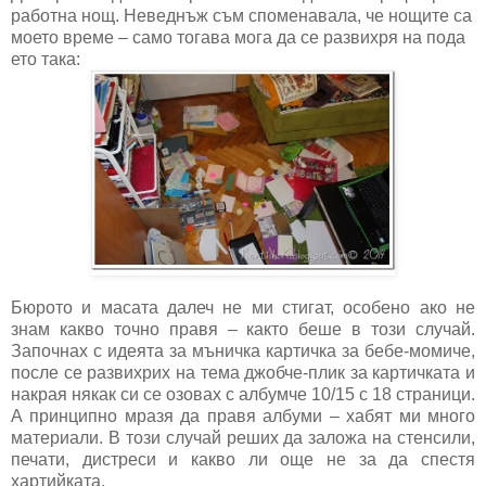
работна нощ. Неведнъж съм споменавала, че нощите са
моето време – само тогава мога да се развихря на пода
ето така:
Бюрото и масата далеч не ми стигат, особено ако не
знам какво точно правя – както беше в този случай.
Започнах с идеята за мъничка картичка за бебе-момиче,
после се развихрих на тема джобче-плик за картичката и
накрая някак си се озовах с албумче 10/15 с 18 страници.
А принципно мразя да правя албуми – хабят ми много
материали. В този случай реших да заложа на стенсили,
печати, дистреси и какво ли още не за да спестя
хартийката.