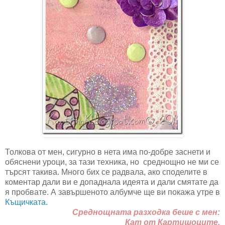
Толкова от мен, сигурно в нета има по-добре заснети и
обяснени уроци, за тази техника, но среднощно не ми се
търсят такива. Много бих се радвала, ако споделите в
коментар дали ви е допаднала идеята и дали смятате да
я пробвате. А завършеното албумче ще ви покажа утре в
Къщичката.
Среднощната разходка беше с мен:
Кат от Картишоците.