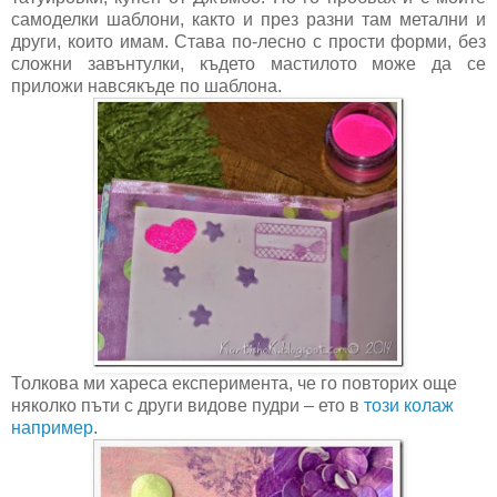
самоделки шаблони, както и през разни там метални и
други, които имам. Става по-лесно с прости форми, без
сложни завънтулки, където мастилото може да се
приложи навсякъде по шаблона.
Толкова ми хареса експеримента, че го повторих още
няколко пъти с други видове пудри – ето в
този колаж
например
.