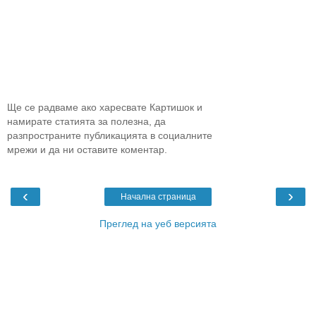
Ще се радваме ако харесвате Картишок и
намирате статията за полезна, да
разпространите публикацията в социалните
мрежи и да ни оставите коментар.
‹
›
Начална страница
Преглед на уеб версията