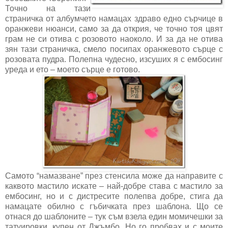
Точно на тази
страничка от албумчето намацах здраво едно сърчице в
оранжеви нюанси, само за да открия, че точно тоя цвят
грам не си отива с розовото наоколо. И за да не отива
зян тази страничка, смело посипах оранжевото сърце с
розовата пудра. Полепна чудесно, изсуших я с ембосинг
уреда и ето – моето сърце е готово.
Самото “намазване” през стенсила може да направите с
каквото мастило искате – най-добре става с мастило за
ембосинг, но и с дистресите полепва добре, стига да
намацате обилно с гъбичката през шаблона. Що се
отнася до шаблоните – тук съм взела един момичешки за
татуировки, купен от Джъмбо. Но го пробвах и с моите