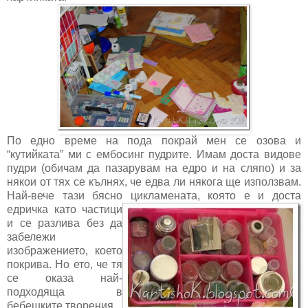
По едно време на пода покрай мен се озова и
“кутийката” ми с ембосинг пудрите. Имам доста видове
пудри (обичам да пазарувам на едро и на сляпо) и за
някои от тях се кълнях, че едва ли някога ще използвам.
Най-вече тази бясно цикламената,
която е и доста
едричка като частици
и се разлива без да
забележи
изображението, което
покрива. Но ето, че тя
се оказа най-
подходяща в
бебешките творения.