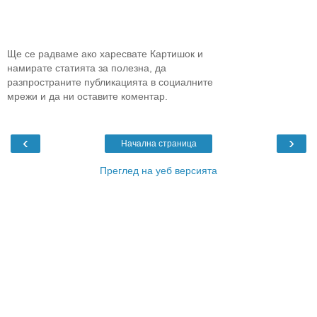
Ще се радваме ако харесвате Картишок и
намирате статията за полезна, да
разпространите публикацията в социалните
мрежи и да ни оставите коментар.
‹
›
Начална страница
Преглед на уеб версията