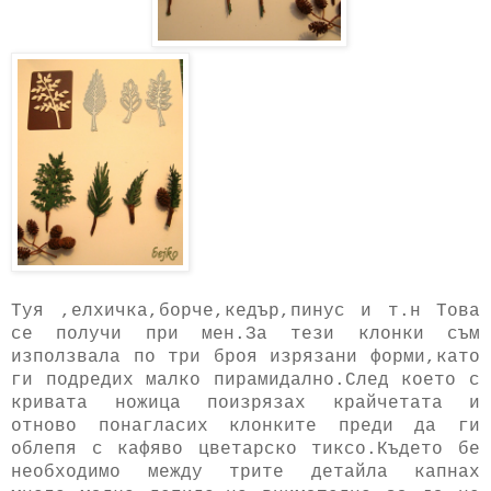
Туя ,елхичка,борче,кедър,пинус и т.н Това
се получи при мен.За тези клонки съм
използвала по три броя изрязани форми,като
ги подредих малко пирамидално.След което с
кривата ножица поизрязах крайчетата и
отново понагласих клонките преди да ги
облепя с кафяво цветарско тиксо.Където бе
необходимо между трите детайла капнах