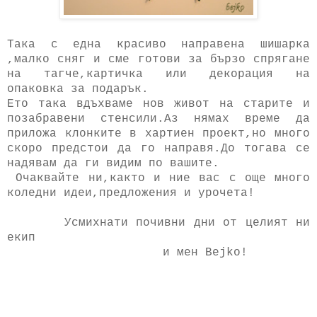
Така с една красиво направена шишарка
,малко сняг и сме готови за бързо спрягане
на тагче,картичка или декорация на
опаковка за подарък.
Ето така вдъхваме нов живот на старите и
позабравени стенсили.Аз нямах време да
приложа клонките в хартиен проект,но много
скоро предстои да го направя.До тогава се
надявам да ги видим по вашите.
Oчаквайте ни,както и ние вас с още много
коледни идеи,предложения и урочета!
Усмихнати почивни дни от целият ни
екип
и мен Bejko!