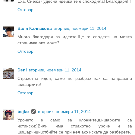
Еха, Снежи чудесна идейка те е споходила! Благодаря!!!
Отговор
Валя Калпакова
вторник, ноември 11, 2014
Много благодаря за идеите.Ще го споделя на моята
страничка,ако може?
Отговор
Deni
вторник, ноември 11, 2014
Страхотна идея, само не разбрах как са направени
шишарките!
Отговор
bejko
вторник, ноември 11, 2014
Урочето е само за клонките,шишарките са
истински:)Вили има страхотно уроче и за
шишарчици,отбийте се при нея ако искате да разберете.