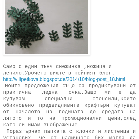
Само с един пънч снежинка ,ножица и
лепило.Урочето вижте в нейният блог.
http://vilipetkova.blogspot.de/2014/10/blog-post_18.html
Моите предложения също са продиктувани от
практична гледна точка.Защо ми е да
купувам специални стенсили,които
обикновено предвидливите крафтъри купуват
от началото на годината до средата на
лятото и то на промоционални цени,след
като си имам въображение.
Поразгърнах папката с клонки и листенца и
установих ,че от наличното бих могла да