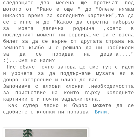
следващите два месеца ще протичат под
мотото от "Рано е още " до "Олеле нямам
никакво време за Коледните картички",та да
се стигне и до "Какво да спретна набързо
за моята далечна роднина ,която в
последният момент ни сервира,че си е взела
билет за да се върне от другата страна на
земното кълбо и е решила да ни наобиколи
за да се порадва на децата...."
:)...Смешно нали?
Ние обаче точно затова ще сме тук с идеи
и урочета за да поддържаме музата ви в
добро настроение и близо до вас.
Започваме с елхови клонки ,необходимостта
за присъствие на които върху коледните
картички е и почти задължителна.
Как супер лесно и бързо можете да се
сдобиете с клонки ни показва
Вили
.