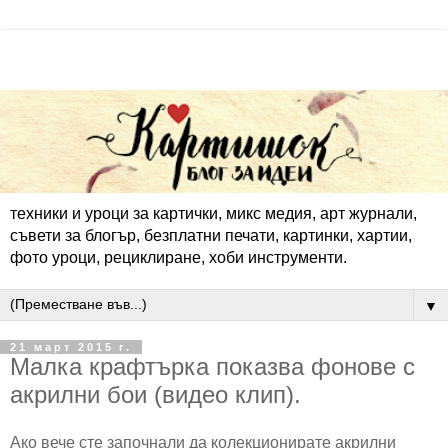
техники и уроци за картички, микс медия, арт журнали,
съвети за блогър, безплатни печати, картинки, хартии,
фото уроци, рециклиране, хоби инструменти.
▼
21 март 2015 г.
Малка крафтърка показва фонове с
акрилни бои (видео клип).
Ако вече сте започнали да колекционирате акрилни