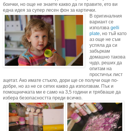
боички, но още не знаете какво да ги правите, ето ви
една идея за супер лесен фон за картички.
В оригиналния
вариант се
използва
gelli
plate
, но тъй като
аз още не съм
успяла да си
забъркам
домашно такова
чудо, реших да
опитам на
простичък лист
ацетат. Ако имате стъкло, дори ще се получи още по-
добре, но аз не се сетих какво да използвам. Пък и
помощничката ми е само на 3,5 години и трябваше да
избера безопасността преди всичко.