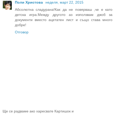
Поли Христова
неделя, март 22, 2015
Абсолютна сладурана!Как да не повярваш ,че е като
детска игра.Между другото аз използвам джоб за
документи вместо ацетатен лист и също става много
добре!
Отговор
Ще се радваме ако харесвате Картишок и