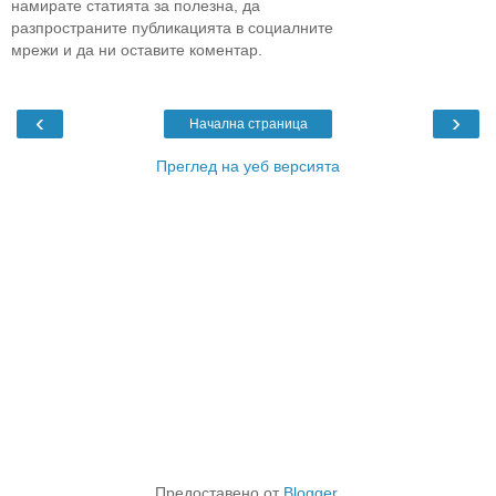
намирате статията за полезна, да
разпространите публикацията в социалните
мрежи и да ни оставите коментар.
‹
›
Начална страница
Преглед на уеб версията
Предоставено от
Blogger
.