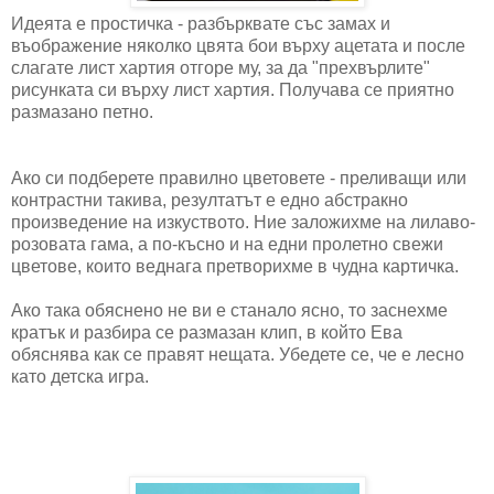
Идеята е простичка - разбърквате със замах и
въображение няколко цвята бои върху ацетата и после
слагате лист хартия отгоре му, за да "прехвърлите"
рисунката си върху лист хартия. Получава се приятно
размазано петно.
Ако си подберете правилно цветовете - преливащи или
контрастни такива, резултатът е едно абстракно
произведение на изкуството. Ние заложихме на лилаво-
розовата гама, а по-късно и на едни пролетно свежи
цветове, които веднага претворихме в чудна картичка.
Ако така обяснено не ви е станало ясно, то заснехме
кратък и разбира се размазан клип, в който Ева
обяснява как се правят нещата. Убедете се, че е лесно
като детска игра.