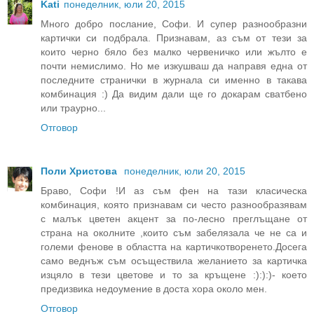
Kati
понеделник, юли 20, 2015
Много добро послание, Софи. И супер разнообразни
картички си подбрала. Признавам, аз съм от тези за
които черно бяло без малко червеничко или жълто е
почти немислимо. Но ме изкушваш да направя една от
последните странички в журнала си именно в такава
комбинация :) Да видим дали ще го докарам сватбено
или траурно...
Отговор
Поли Христова
понеделник, юли 20, 2015
Браво, Софи !И аз съм фен на тази класическа
комбинация, която признавам си често разнообразявам
с малък цветен акцент за по-лесно преглъщане от
страна на околните ,които съм забелязала че не са и
големи фенове в областта на картичкотворенето.Досега
само веднъж съм осъществила желанието за картичка
изцяло в тези цветове и то за кръщене :):):)- което
предизвика недоумение в доста хора около мен.
Отговор