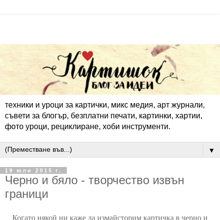
техники и уроци за картички, микс медия, арт журнали,
съвети за блогър, безплатни печати, картинки, хартии,
фото уроци, рециклиране, хоби инструменти.
▼
19 юли 2015 г.
Черно и бяло - творчество извън
граници
Когато някой ни каже да измайсторим картичка в черно и