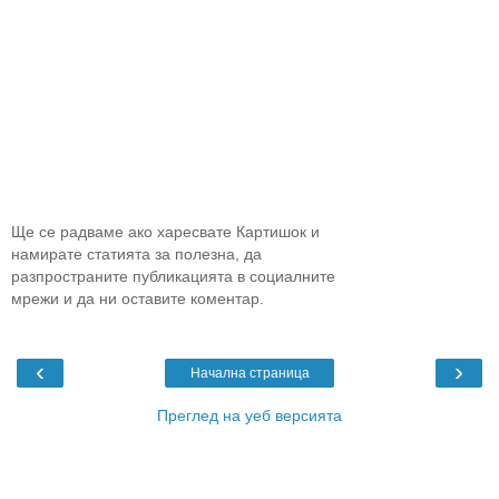
Ще се радваме ако харесвате Картишок и
намирате статията за полезна, да
разпространите публикацията в социалните
мрежи и да ни оставите коментар.
‹
›
Начална страница
Преглед на уеб версията