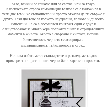
бяло, всички се сещаме или за сватба, или за траур.
Класическата строга комбинация толкова се е наложила в
тези две теми, че съзнанието ни просто отказва да ги свърже с
друго. Тези цветове са колкото неутрални, толкова и дълбоко
смислени. Те са в абсолютен контраст един с друг и
олицетворяват за много хора положителните и отрицателните
моменти в живота. Бялото е свързано с чистота, истина,
божественост, ч
ерното се асоциира с
дистанцираност, тайнственост и страх.
Но нека избягаме от стандартите и разгледаме заедно
примери за по-различните черно-бели хартиени проекти.