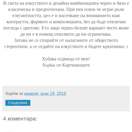
В света на изкуството и дизайна комбинацията черно и бяло е
класическа и предпочитана. При нея освен че играе роля
елегантността, цел е и насочване на вниманието към
контрастта, формите и композицията, без да бъде отвличан
погледа с цветове. Ето защо черно-белият вариант често може
да ни е в помощ отколкото да ни ограничава.
Затова не се спирайте от налаганите от обществото
стереотипи, а се отдайте на изкуството и бъдете креативни.:)
Хубава седмица от мен!
Sophie от Картишоците
Sophie
at
неделя, юли 19, 2015
Споделяне
4 коментара: