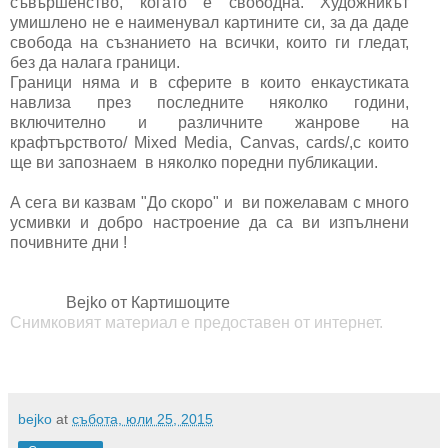
съвършенство, когато е свободна. Художникът
умишлено не е наименувал картините си, за да даде
свобода на съзнанието на всички, които ги гледат,
без да налага граници.
Граници няма и в сферите в които енкаустиката
навлиза през последните няколко години,
включително и различните жанрове на
крафтърството/ Mixed Media, Canvas, cards/,с които
ще ви запознаем в няколко поредни публикации.
А сега ви казвам "До скоро" и ви пожелавам с много
усмивки и добро настроение да са ви изпълнени
почивните дни !
Bejko от Картишоците
Снимковият материал е предоставен от интернет.
bejko
at
събота, юли 25, 2015