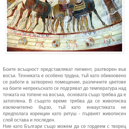
Боите всъщност представляват
пигмент,
разтворен във
восък. Техниката е особено трудна, тъй като обикновено
се работи в затворено помещение, различните цветове
на боите непрекъснато се подгряват до
температура
над
точката на топене
на восъка, основата също трябва да е
затоплена. В същото време трябва да се живописва
изключително бързо, тъй като енкаустиката не
предполага корекции като
ретуш
- първият живописен
слой остава и последен.
Ние като Българи също можем да се гордеем с творец