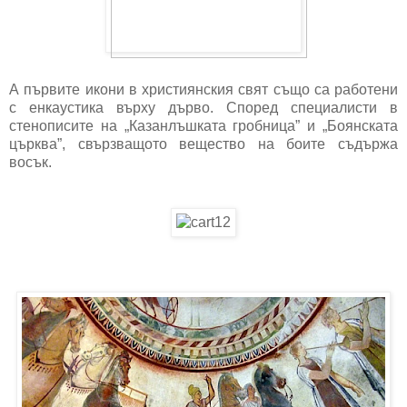
А първите икони в християнския свят също са работени
с енкаустика върху дърво. Според специалисти в
стенописите на „Казанлъшката гробница” и „Боянската
църква”, свързващото вещество на боите съдържа
восък.