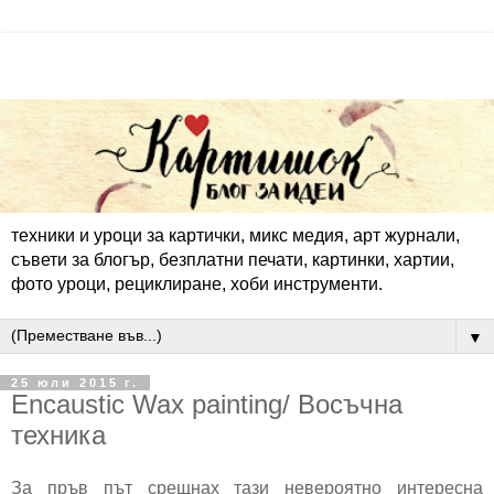
техники и уроци за картички, микс медия, арт журнали,
съвети за блогър, безплатни печати, картинки, хартии,
фото уроци, рециклиране, хоби инструменти.
▼
25 юли 2015 г.
Encaustic Wax painting/ Восъчна
техника
За пръв път срещнах тази невероятно интересна