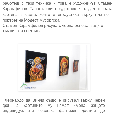
работещ с тази техника и това е художникът
Стамен
Карамфилов.
Талантливият художник е създал първата
картина в света, която е енкаустика върху платно -
портрет на Модест Мусоргски.
Стамен Карамфилов рисува с черна основа, вади от
тъмнината светлина.
Леонардо да Винчи също е рисувал върху черен
фон, а картините му нямат имена, защото
индивидуалната човешка фантазия достига до