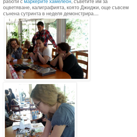
работи с
маркерите хамелеон
, съветите им за
оцветяване, калиграфията, която Джиджи, още съвсем
сънена сутринта в неделя демонстрира....