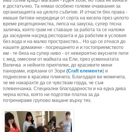
има голям крафт магазин - Идея хоби, но това не винаги
е достатъчно. Та нямах особено големи очаквания за
организацията на цялото събитие. И отчасти бях права -
имаше битови неуредици от сорта на кисела през цялото
време рецепционистка, липса на закуска, супер тясна
заличка, която грам не ставаше за работа та се наложи
да заседнем насред ресторанта и да работим в условия
без вода и на малко пространство... Но що се отнася до
нашите домакини - посрещането и и гостоприемството
им - те бяха на супер ниво - от невероятно вкусните пити
с мед, омесени от майката на Ели, през усмихнатата
Величка и нейните приятелки, до красивите мини
панорами, изрязани от Зори
(Craft елементи
) и
поднесени в красиви пликчета. Благодаря ви момичета,
че ме накарахте да се чувствам горда, че съм
плевенчанка. Специални благодарности и на една дива
черна котка, която ни подготви платна за да
потренираме групово мацане върху тях.