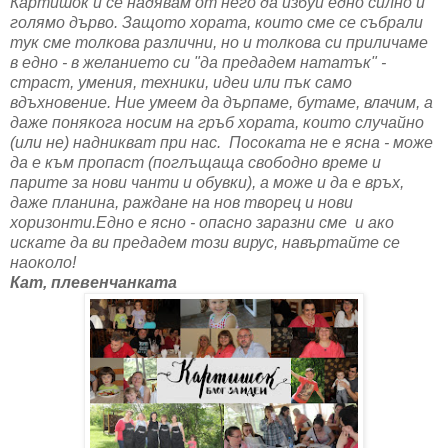
Картишок и се надявам от него да избуи едно силно и
голямо дърво. Защото хората, които сме се събрали
тук сме толкова различни, но и толкова си приличаме
в едно - в желанието си "да предадем нататък" -
страст, умения, техники, идеи или пък само
вдъхновение. Ние умеем да дърпаме, бутаме, влачим, а
даже понякога носим на гръб хората, които случайно
(или не) надникват при нас. Посоката не е ясна - може
да е към пропаст (поглъщаща свободно време и
парите за нови чанти и обувки), а може и да е връх,
даже планина, раждане на нов творец и нови
хоризонти.Едно е ясно - опасно заразни сме и ако
искате да ви предадем този вирус, навъртайте се
наоколо!
Кат, плевенчанката