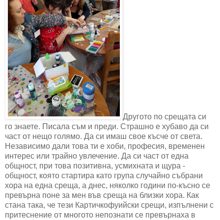
Другото по срещата си
го знаете. Писала съм и преди. Страшно е хубаво да си
част от нещо голямо. Да си имаш свое късче от света.
Независимо дали това ти е хоби, професия, временен
интерес или трайно увлечение. Да си част от една
общност, при това позитивна, усмихната и щура -
общност, която стартира като група случайно събрани
хора на една среща, а днес, няколко години по-късно се
превърна поне за мен във среща на близки хора. Как
стана така, че тези Картичкофуийски срещи, изпълнени с
притеснение от многото непознати се превърнаха в