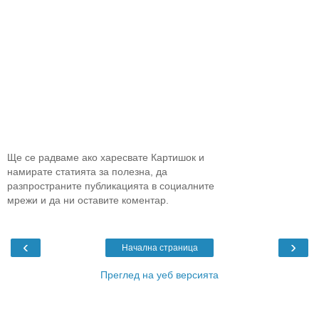
Ще се радваме ако харесвате Картишок и
намирате статията за полезна, да
разпространите публикацията в социалните
мрежи и да ни оставите коментар.
‹
›
Начална страница
Преглед на уеб версията