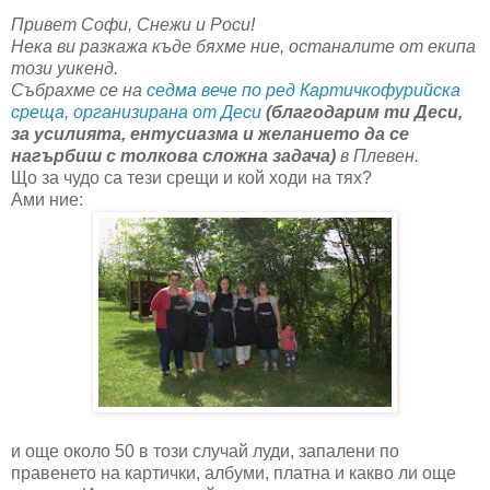
Привет Софи, Снежи и Роси!
Нека ви разкажа къде бяхме ние, останалите от екипа
този уикенд.
Събрахме се на
седма вече по ред Картичкофурийска
среща, организирана от Деси
(благодарим ти Деси,
за усилията, ентусиазма и желанието да се
нагърбиш с толкова сложна задача)
в Плевен.
Що за чудо са тези срещи и кой ходи на тях?
Ами ние:
и още около 50 в този случай луди, запалени по
правенето на картички, албуми, платна и какво ли още