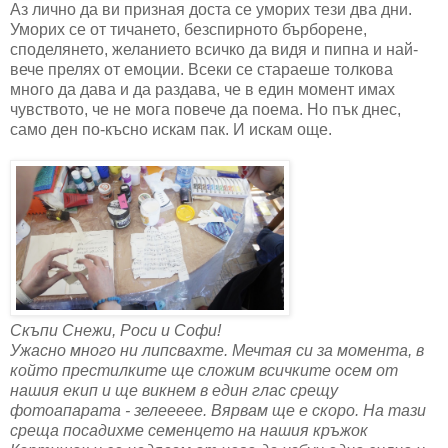
Аз лично да ви призная доста се уморих тези два дни.
Уморих се от тичането, безспирното бърборене,
споделянето, желанието всичко да видя и пипна и най-
вече прелях от емоции. Всеки се стараеше толкова
много да дава и да раздава, че в един момент имах
чувството, че не мога повече да поема. Но пък днес,
само ден по-късно искам пак. И искам още.
Скъпи Снежи, Роси и Софи!
Ужасно много ни липсвахте. Мечтая си за момента, в
който престилките ще сложим всичките осем от
нашия екип и ще викнем в един глас срещу
фотоапарата - зелеееее. Вярвам ще е скоро. На тази
среща посадихме семенцето на нашия кръжок