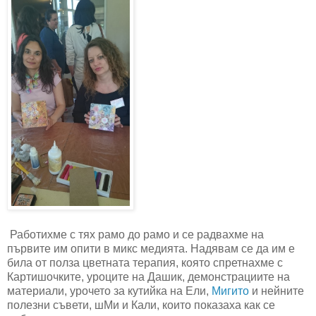
Работихме с тях рамо до рамо и се радвахме на
първите им опити в микс медията. Надявам се да им е
била от полза цветната терапия, която спретнахме с
Картишочките, уроците на Дашик, демонстрациите на
материали, урочето за кутийка на Ели,
Мигито
и нейните
полезни съвети, шМи и Кали, които показаха как се