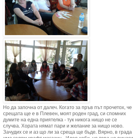
Но да започна от далеч. Когато за пръв път прочетох, че
срещата ще е в Плевен, моят роден град, си спомних
думите на една приятелка - тук никога нищо не се
случва. Хората нямат пари и желание за нищо ново.
Зачудих се и аз що ли за среща ще бъде. Вярно, в града