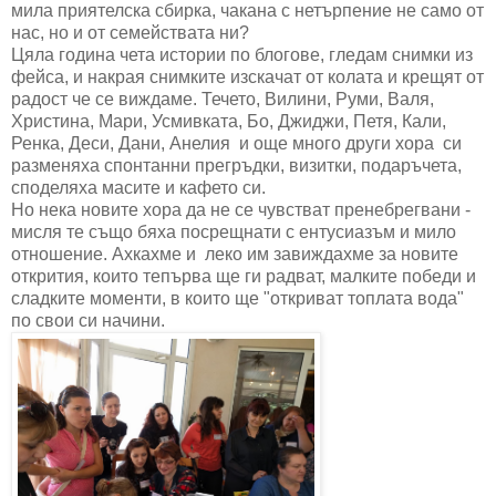
мила приятелска сбирка, чакана с нетърпение не само от
нас, но и от семействата ни?
Цяла година чета истории по блогове, гледам снимки из
фейса, и накрая снимките изскачат от колата и крещят от
радост че се виждаме. Течето, Вилини, Руми, Валя,
Христина, Мари, Усмивката, Бо, Джиджи, Петя, Кали,
Ренка, Деси, Дани, Анелия и още много други хора си
разменяха спонтанни прегръдки, визитки, подаръчета,
споделяха масите и кафето си.
Но нека новите хора да не се чувстват пренебрегвани -
мисля те също бяха посрещнати с ентусиазъм и мило
отношение. Ахкахме и леко им завиждахме за новите
открития, които тепърва ще ги радват, малките победи и
сладките моменти, в които ще "откриват топлата вода"
по свои си начини.