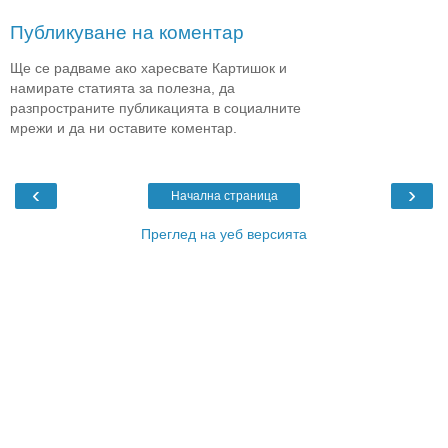
Публикуване на коментар
Ще се радваме ако харесвате Картишок и
намирате статията за полезна, да
разпространите публикацията в социалните
мрежи и да ни оставите коментар.
‹
›
Начална страница
Преглед на уеб версията