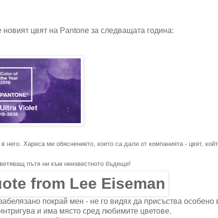
 е новият цвят на Pantone за следващата година:
в него. Хареса ми обяснението, което са дали от компанията - цвят, кой
ветяващ пътя ни към неизвестното бъдеще!
забелязано покрай мен - не го видях да присъства особено 
 интригува и има място сред любимите цветове.