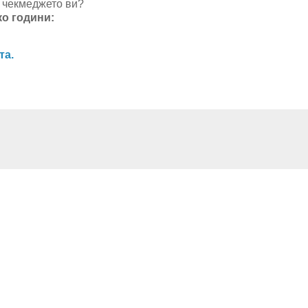
т чекмеджето ви?
ко години:
та.