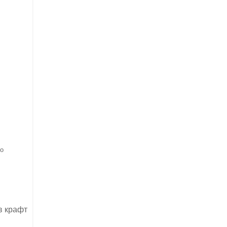
то
в крафт