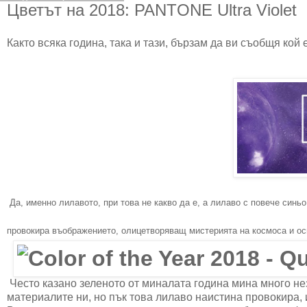
Цветът на 2018: PANTONE Ultra Violet
Както всяка година, така и тази, бързам да ви съобщя кой
Да, именно лилавото, при това не какво да е, а лилаво с повече синьо 
провокира въображението, олицетворяващ мистерията на космоса и ос
Често казано зеленото от миналата година мина много не
материалите ни, но пък това лилаво наистина провокира,