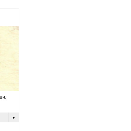
ци,
▼