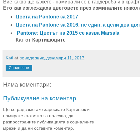
Вие какво ще кажете - намира ли се в гардероба и в краф
Ето как изглеждаха цветовете през изминалите някол
Цвета на Pantone за 2017
Цвета на Pantone за 2016: не един, а цели два цвя
Pantone: Цветът на 2015 се казва Marsala
Кат от Картишоците
Kati
at
понеделник, декември 11, 2017
Споделяне
Няма коментари:
Публикуване на коментар
Ще се радваме ако харесвате Картишок и
намирате статията за полезна, да
разпространите публикацията в социалните
мрежи и да ни оставите коментар.