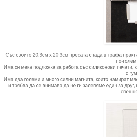
Със своите 20,3см х 20,3см пресата спада в графа практи
по-голем
Има си мека подложка за работа със силиконови печати, 
с гу
Има два големи и много силни магнита, които намират мяст
и трябва да се внимава да не ги залепяме един за друг,
спешно