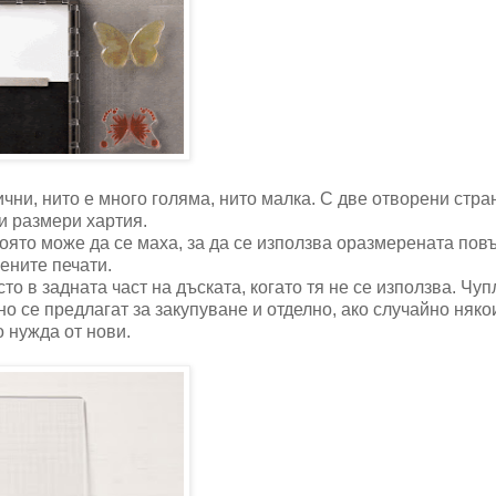
чни, нито е много голяма, нито малка. С две отворени стран
и размери хартия.
която може да се маха, за да се използва оразмерената пов
мените печати.
о в задната част на дъската, когато тя не се използва. Чуп
 но се предлагат за закупуване и отделно, ако случайно няко
 нужда от нови.