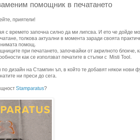
езаменим помощник в печатането
йте, приятели!
ая с времето започна силно да ми липсва. И ето че дойде м
ечатане, толкова актуални в момента заради своята практич
енимата помощ.
щниците при печатането, започвайки от акрилното блокче, к
обности как се използват печатите в стъпки с Misti Tool.
 по дизайн на Стампин ъп, в който те добавят някои нови 
натите ни преси до сега.
ъщност
Stamparatus
?