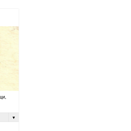
ци,
▼