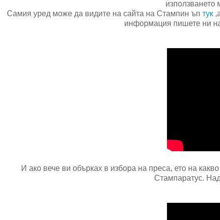
използването м
Самия уред може да видите на сайта на Стампин ъп
тук
,
информация пишете ни на 
И ако вече ви обърках в избора на преса, ето на какв
Стампаратус. Над