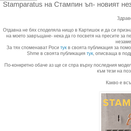
Stamparatus на Стампин ъп- новият н
Здраве
Отдавна не бях споделяла нищо в Картишок и да си призн
на моето завръщане- нека да го посветя на пресите за п
незам
За тях споменават Роси
тук
в своята публикация за помо
Shme в своята публикация
тук
, описваща в подр
По-конкретно обаче аз ще се спра върху последния модел
към тези на поз
Какво е вс