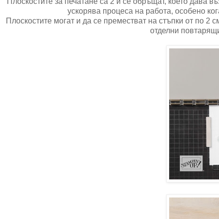
Плоскостите за печатане са 2 и се обръщат, което дава 
ускорява процеса на работа, особено ко
Плоскостите могат и да се преместват на стъпки от по 2 
отделни повтарящи