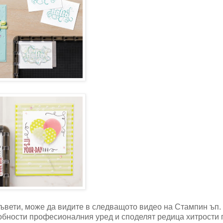
и съвети, може да видите в следващото видео на Стампин ъп.
робности професионалния уред и споделят редица хитрости 