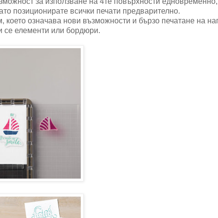
възможност за използване на 4те повърхности едновременно,
гато позиционирате всички печати предварително.
см, което означава нови възможности и бързо печатане на н
 се елементи или бордюри.