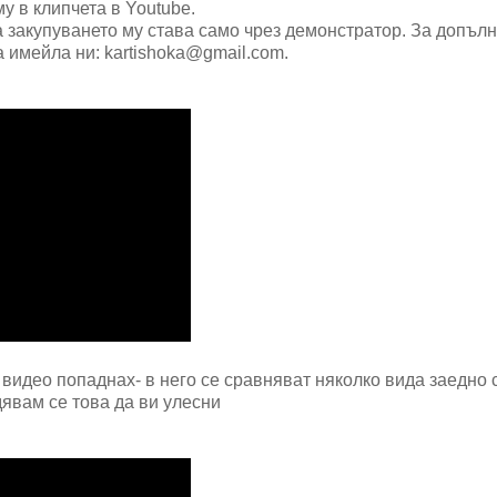
у в клипчета в Youtube.
а закупуването му става само чрез демонстратор. За допъл
имейла ни: kartishoka@gmail.com.
о видео попаднах- в него се сравняват няколко вида заедно 
явам се това да ви улесни