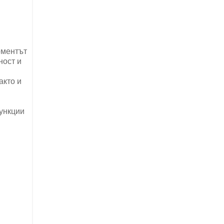
оментът
ност и
акто и
функции