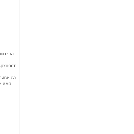
и е за
ърхност
ливи са
и има