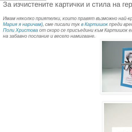
За изчистените картички и стила на ге
Имам няколко приятелки, които правят възможно най-кр
Мария я наричам)
, сме писали тук
в Картишок
преди вре
Поли Христова
от скоро се присъедини към Картишок ек
на забавно послание и весело намигване.