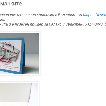
рманките
асивите изчистени картички в България - за
Мария Чочев
ме.
ипа и е чудесен пример за баланс и изчистени картички, 