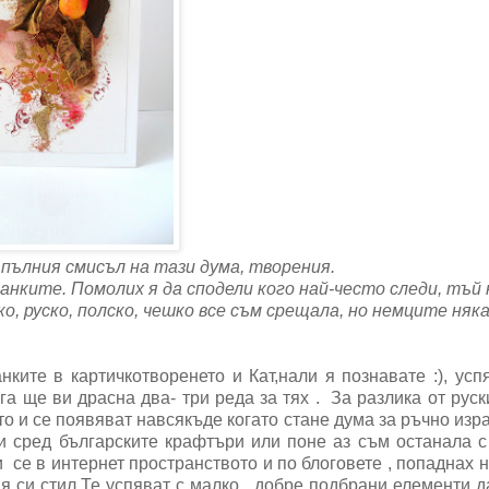
 пълния смисъл на тази дума, творения.
манките. Помолих я да сподели кого най-често следи, тъй
, руско, полско, чешко все съм срещала, но немците няка
ките в картичкотворенето и Кат,нали я познавате :), усп
га ще ви драсна два- три реда за тях . За разлика от руск
то и се появяват навсякъде когато стане дума за ръчно изр
и сред българските крафтъри или поне аз съм останала с
и се в интернет пространството и по блоговете , попаднах н
я си стил.Те успяват с малко , добре подбрани елементи д