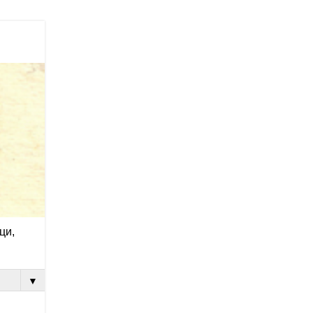
ци,
▼