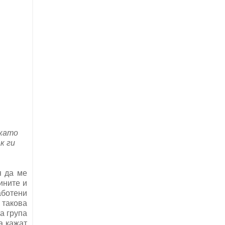
 като
к ги
я да ме
ините и
аботени
 такова
а група
а кажат