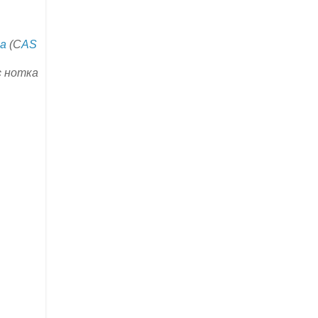
а
(C
AS
с нотка