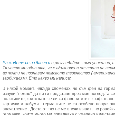
Разходете се из блога и
и разгледайте - има уникални, в
Тя често ми обяснява, че е вдъхновена от стила на гер
аз почти не познавам немското творчество ( американско
заобикалям). Ето какво ми написа:
В някой момент, някъде споменах, че съм фен на герман
изнуди "нежно" да ви ги представя през моя поглед.Та се
полякините, които като че ли са фаворитите в крафстване
картички и албуми , германките не са особено популярн
впечатление . Доста от тях не ме впечатляват , но ровейк
германки, които много ми допаднаха с умерено изчистени