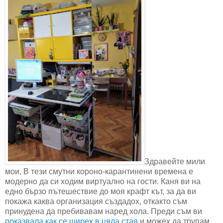
Здравейте мили
мои, В тези смутни короно-карантинени времена е
модерно да си ходим виртуално на гости. Каня ви на
едно бързо пътешествие до моя крафт кът, за да ви
покажа каква организация създадох, откакто съм
принудена да пребивавам наред хола. Преди съм ви
показвала как се ширех в цяла стая
и можех да трупам