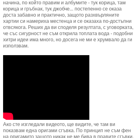
начина, по който правим и албумите - тук корица, там
корица и гръбнак, тук джобче... постепенно се оказа
доста забавно и практично, защото разхвърляните
хартии си намериха местенца и се оказаха по-достъпни
отвсякога. Реших да ви споделя резултата, с уговорката,
че със сигурност не съм открила топлата вода - подобни
хитри идеи има много, но досега не ми е хрумвало да ги
използвам.
Ако сте изгледали видеото, ще видите, че там ви
показвам една оригами сгъвка. По принцип не съм фен
на оригамито защото никак не ме бива в правите сгъвки,