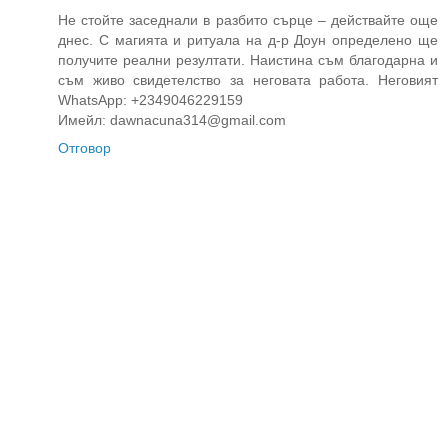
Не стойте заседнали в разбито сърце – действайте още
днес. С магията и ритуала на д-р Доун определено ще
получите реални резултати. Наистина съм благодарна и
съм живо свидетелство за неговата работа. Неговият
WhatsApp: +2349046229159
Имейл: dawnacuna314@gmail.com
Отговор