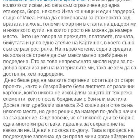
колкото си искам, но сега съм ограничена до една
етажерка, бюро, няколко Икеа кошници и един гардероб,
също от Икеа. Няма да споменавам за етажерката зад
вратата на хола, големите хартии в стаята на дъщеря ми
и няколкото кутии, на които просто не можах да намеря
място. Нито ще говоря за преждите, платовете, глината,
бижутата и цяло едно ателие на Картишок, в което съшо
съм се разпростряла. На първо четене, седя в средата
на хола и се стремя да съм максимално прибирана и
подредена. Ето за това непрекъснато мисля идеи за по-
добра организация на материалите ми, така че хем да са
достъпни, хем подредени.
Днес беше ред на малките хартиени остатъци от стари
проекти , както и безкрайните бели листчета от различни
картони, които никога не изхвърлям защото от тях режа
елементи, които после боядисвам с бои или мастила.
Досега тези дреболии заемаха 2-3 кошници и стояха на
няколко места, но днес реших да намеря по-добър начин
за съхранение. Още повече, че от няколко дни се боря с
една много хитра сгъвка, идеална за съхранение на
какво ли не. Ще ви я покажа по-долу. Така в процеса на
подреждане започнах да си правя мини органайзери по