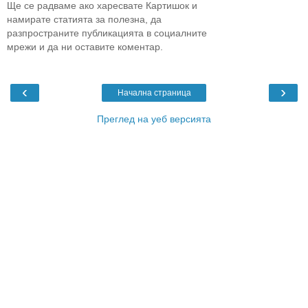
Ще се радваме ако харесвате Картишок и
намирате статията за полезна, да
разпространите публикацията в социалните
мрежи и да ни оставите коментар.
‹
›
Начална страница
Преглед на уеб версията