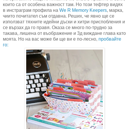
които са от особена важност там. Но този тефтер видях
в инстраграм профила на
We R Memory Keepers
, марка,
чиито почитател съм отдавна. Реших, че явно ще се
използват тяхните идейни дъски и хитри приспобления и
се вързах да го правя. Оказа се много по-трудно за
такава, лишена от въображение и 3д виждане глава като
моята. Но на вас може би ще ви е по-лесно,
пробвайте
го: