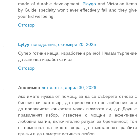
made of durable development.
Playgo
and Victorian items
by Guide specialty won't ever effectively fall and they give
your kid wellbeing.
Отговор
Lylyy
понеделник, октомври 20, 2025
Супер готини неща, изработени ръчно! Нямам търпение
да започна изработка и аз
Отговор
Анонимен
четвъртък, април 30, 2026
Ако имате нужда от помощ, за да се съберете отново с
бившия си партньор, да привлечете нов любовник или
да привлечете конкретен човек в живота си, д-р Доун е
правилният избор. Известен с мощни и ефективни
любовни магии, включително ритуал за бременност, той
е помогнал на много хора да възстановят разбити
връзки и да намерят истинска любов.