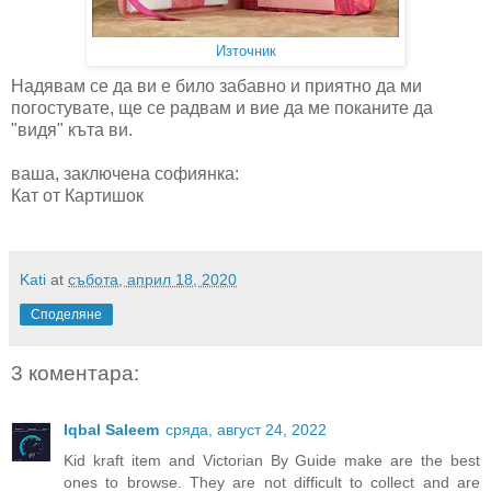
Източник
Надявам се да ви е било забавно и приятно да ми
погостувате, ще се радвам и вие да ме поканите да
"видя" къта ви.
ваша, заключена софиянка:
Кат от Картишок
Kati
at
събота, април 18, 2020
Споделяне
3 коментара:
Iqbal Saleem
сряда, август 24, 2022
Kid kraft item and Victorian By Guide make are the best
ones to browse. They are not difficult to collect and are