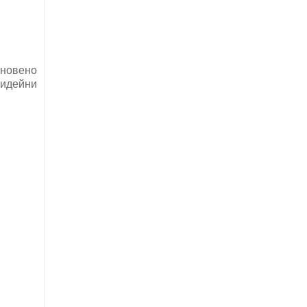
кновено
 идейни