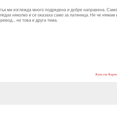
 пък ми изглежда много подредена и добре направена. Сам
едах няколко и се оказаха само за латиница. Не че нямам 
евод... но това е друга тема.
Кат от Кар