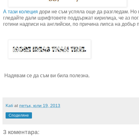
А тази колеция
дори не съм успяла още да разгледам. Но
гледайте дали шрифтовете поддържат кирилица, че аз погл
готини надписи на английски, по причина липса на добър пр
Надявам се да съм ви била полезна.
Kati
at
петък, юли 19, 2013
Споделяне
3 коментара: