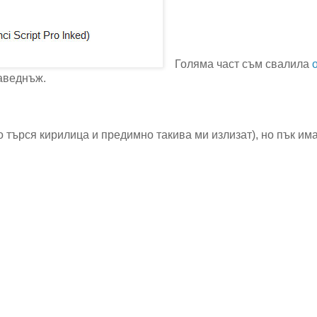
Голяма част съм свалила
о
наведнъж.
то търся кирилица и предимно такива ми излизат), но пък има