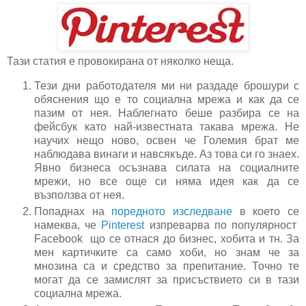
Тази статия е провокирана от няколко неща.
Тези дни работодателя ми ни раздаде брошури с
обяснения що е то социална мрежа и как да се
пазим от нея. Наблегнато беше разбира се на
фейсбук като най-известната такава мрежа. Не
научих нещо ново, освен че Големия брат ме
наблюдава винаги и навсякъде. Аз това си го знаех.
Явно бизнеса осъзнава силата на социалните
мрежи, но все още си няма идея как да се
възползва от нея.
Попаднах на
поредното изследване
в което се
намеква, че
Pinterest
изпреварва по популярност
Facebook що се отнася до бизнес, хобита и тн. За
мен картичките са само хоби, но знам че за
мнозина са и средство за препитание. Точно те
могат да се замислят за присъствието си в тази
социална мрежа.