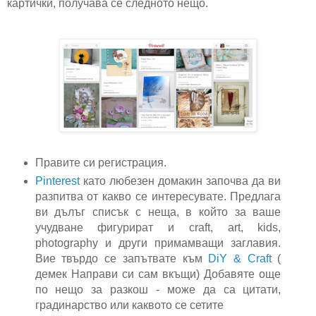
картички, получава се следното нещо.
Правите си регистрация.
Pinterest
като любезен домакин започва да ви
разпитва от какво се интересувате. Предлага
ви дълъг списък с неща, в който за ваше
учудване фигурират и craft, art, kids,
photography и други примамващи заглавия.
Вие твърдо се запътвате към
DiY & Craft
(
демек Направи си сам вкъщи) Добавяте още
по нещо за разкош - може да са цитати,
градинарство или каквото се сетите