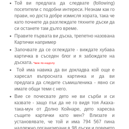
Той ви предлага да следвате (following)
посетители с подобни интереси. Незнам как го
прави, но доста добре измисля хората, така че
като почнете да разглеждате тяхните дъски да
си останете там дълго време.
Правите първата ви дъска, трепетно назована
Картички например
Започвате да се оглеждате - виждате хубава
картичка в съседен блог и я забождате на
дъската.
*виж по-надолу
Той има навика да ви докладва кой още е
харесал въпросната картинка и да ви
предлага да следите съмишленика - явно си
имате общи теми с него.
Вие се почесвате дето не ви сърби и си
казвате - защо пък да не го видя тоя Акаха-
така-мун от Долно Койнаре, дето харесва
същите картички като мен? Влизате и
установявате, че той и има 794 567 пина
надлежно организирани в 98 дъски и повечето