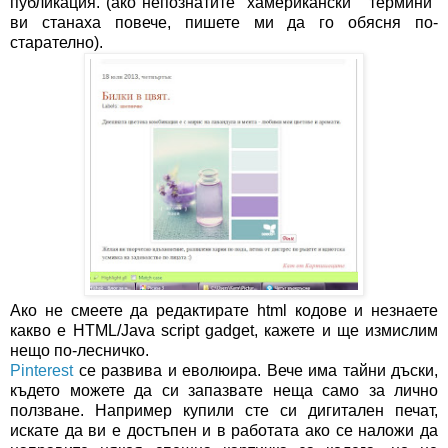
публикация. (ако непознатите "хамерикански" "термини"
ви станаха повече, пишете ми да го обясня по-
старателно).
Ако не смеете да редактирате html кодове и незнаете
какво е HTML/Java script gadget, кажете и ще измислим
нещо по-лесничко.
Pinterest
се развива и еволюира. Вече има тайни дъски,
където можете да си запазвате неща само за лично
ползване. Например купили сте си дигитален печат,
искате да ви е достъпен и в работата ако се наложи да