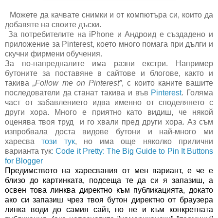
Можете да качвате снимки и от компютъра си, които да
добавяте на своите дъски.
За потребителите на iPhone и Андроид е създадено и
приложение за Pinterest, което много помага при дълги и
скучни фирмени обучения.
За по-напредналите има разни екстри. Например
бутоните за поставяне в сайтове и блогове, както и
такива
„Follow me on Pinterest”
, с които каните вашите
последователи да станат такива и във
Pinterest
. Голяма
част от забавлението идва именно от споделянето с
други хора. Много е приятно като видиш, че някой
оценява твоя труд и го хвали пред други хора. Аз съм
изпробвала доста видове бутони и най-много ми
харесва
този тук
, но има още няколко прилични
варианта тук
: Code it Pretty: The Big Guide to Pin It Buttons
for Blogger
Предимството на харесвания от мен вариант, е че е
близо до картинката, подсеща те да си я запазиш, а
освен това линква директно към публикацията, докато
ако си запазиш чрез твоя бутон директно от браузера
линка води до самия сайт, но не и към конкретната