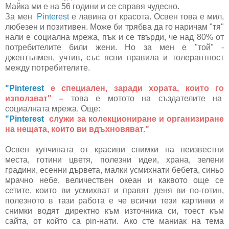
Майка ми е на 56 години и се справя чудесно.
За мен
Pinterest
е лавина от красота. Освен това е мил,
любезен и позитивен. Може би трябва да го наричам "тя"
нали е социална мрежа, пък и се твърди, че над 80% от
потребителите били жени. Но за мен е "той" -
джентълмен, учтив, със ясни правила и толерантност
между потребителите.
"Pinterest
е специален, заради хората, които го
използват" –
това е мотото на създателите на
социалната мрежа. Още:
"Pinterest
служи за колекциониране и организиране
на нещата, които ви вдъхновяват."
Освен купчината от красиви снимки на неизвестни
места, готини цветя, полезни идеи, храна, зелени
градини, есенни дървета, малки усмихнати бебета, синьо
мрачно небе, величествен океан и каквото още се
сетите, които ви усмихват и правят деня ви по-готин,
полезното в тази работа е че всички тези картинки и
снимки водят директно към източника си, тоест към
сайта, от който са pin-нати. Ако сте маниак на тема