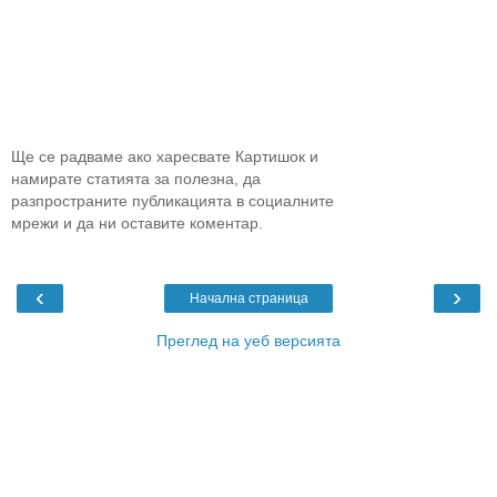
Ще се радваме ако харесвате Картишок и
намирате статията за полезна, да
разпространите публикацията в социалните
мрежи и да ни оставите коментар.
‹
›
Начална страница
Преглед на уеб версията