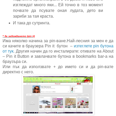
изглеждат много яки... Ей точно в тоз момент
почвате да псувате оная лудата, дето ви
зариби за тая краста.
И така до сутринта.
* За забождането (pin it)
Има няколко начина за pin-ване.Най-лесния за мен е да
си качите в браузера Pin it бутон –
изтеглете pin бутона
от тук
. Другия начин да го инсталирате: отивате на About
– Pin it Button и завлачвате бутона в bookmarks bar-а на
браузъра си.
Или пък да използвате + до името си и да pin-вате
директно с него.