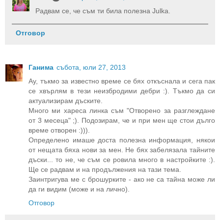
Радвам се, че съм ти била полезна Julka.
Отговор
Ганима
събота, юли 27, 2013
Ау, тъкмо за известно време се бях откъснала и сега пак
се хвърлям в тези неизбродими дебри :). Тъкмо да си
актуализирам дъските.
Много ми хареса линка съм "Отворено за разглеждане
от 3 месеца" ;). Подозирам, че и при мен ще стои дълго
време отворен :))).
Определено имаше доста полезна информация, някои
от нещата бяха нови за мен. Не бях забелязала тайните
дъски... то не, че съм се ровила много в настройките :).
Ще се радвам и на продължения на тази тема.
Заинтригува ме с брошурките - ако не са тайна може ли
да ги видим (може и на лично).
Отговор