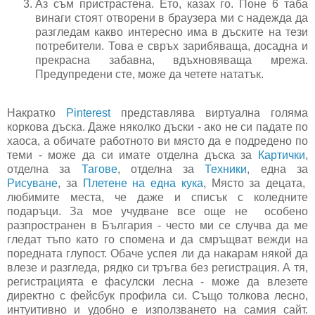
Аз съм пристрастена. Ето, казах го. Поне 6 таба
винаги стоят отворени в браузера ми с надежда да
разгледам какво интересно има в дъските на тези
потребители. Това е свръх зарибяваща, досадна и
прекрасна забавна, вдъхновяваща мрежа.
Предупредени сте, може да четете нататък.
Накратко
Pinterest
представлява виртуална голяма
коркова дъска. Даже няколко дъски - ако не си падате по
хаоса, а обичате работното ви място да е подредено по
теми - може да си имате отделна дъска за
Картички
,
отделна за
Тагове
, отделна за
Техники
, една за
Рисуване
, за
Плетене на една кука
, Място за децата,
любимите места, че даже и списък с коледните
подаръци. За мое учудване все още не особено
разпространен в България - често ми се случва да ме
гледат тъпо като го спомена и да смръщват вежди на
поредната глупост. Обаче успея ли да накарам някой да
влезе и разгледа, рядко си тръгва без регистрация. А тя,
регистрацията е фасулски лесна - може да влезете
директно с фейсбук профила си. Също толкова лесно,
интуитивно и удобно е използването на самия сайт.