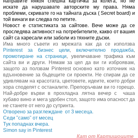
направите някоя спешна картичка за колега, но не
искате да нарушавате авторските му права. Няма
проблеми, скривате го на тайната дъска ( Secret board) и
той винаги ви следва по петите.
Новост е статистиката за сайтове. Вече може да се
проследява активност на потребителите, какво от вашия
сайт са харесали или заболи из тяхните дъски.
Има много съвети из мрежата как да се използва
Pinterest за бизнес цели
,
включително продажба
,
промотиране на страници
, увеличаване трафика към
сайта ви и други. Нямам за цел да ви ги изброявам,
защото аз ползвам Pinterest основно като източник на
вдъхновение за бъдещите си проекти. Не спирам да се
удивлявам на красотата, цветовете, идеите, които добри
хора споделят с останалите. Препоръчвам ви го горещо.
Най-добре върви в прохладна лятна вечер с чаша
хубаво вино и мега удобен стол, защото има опасност да
не станете от него до сутринта.
Отворено за разглеждане от 3 месеца.
Седи "само" от месец
Тук попаднах вчера.
Simon say in Pinterest
Кат от Картишоците