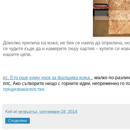
Доколко прилича на кожа, не бих се наела да оприлича, н
се чудите къде да и намерите тишу хартия – купете си нов
нашите цели.
пс.
Ето още един урок за фалшива кожа...
малко по-различ
ппс. Ако сътворите нещо с горните идеи, непременно го п
предизвикателство.
Kati
at
четвъртък, септември 18, 2014
Споделяне