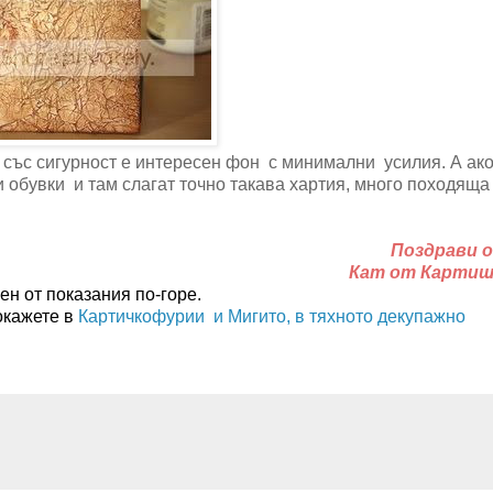
о със сигурност е интересен фон с минимални усилия. А ако
и обувки и там слагат точно такава хартия, много походяща
Поздрави о
Кат от Карти
ен от показания по-горе.
окажете в
Картичкофурии и Мигито, в тяхното декупажно