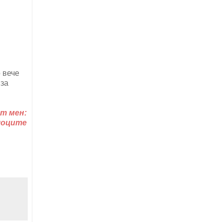
 вече
 за
т мен:
шоците