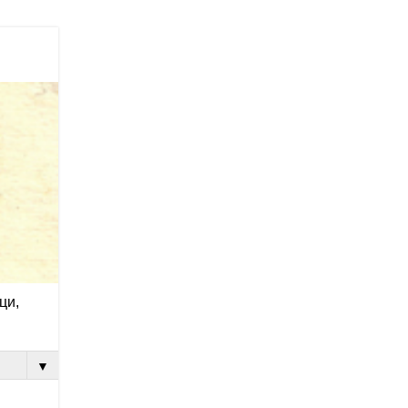
ци,
▼