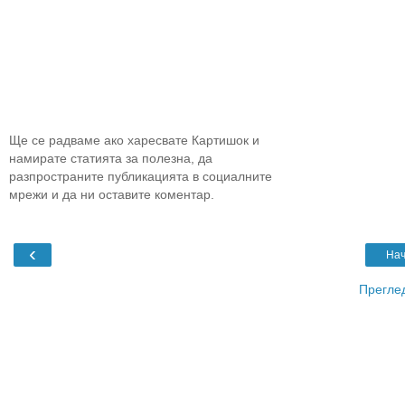
Ще се радваме ако харесвате Картишок и
намирате статията за полезна, да
разпространите публикацията в социалните
мрежи и да ни оставите коментар.
‹
Нач
Преглед