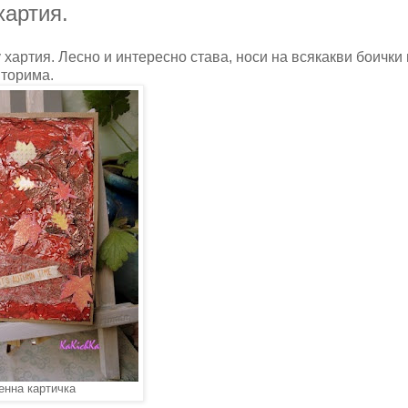
хартия.
хартия. Лесно и интересно става, носи на всякакви боички
вторима.
енна картичка