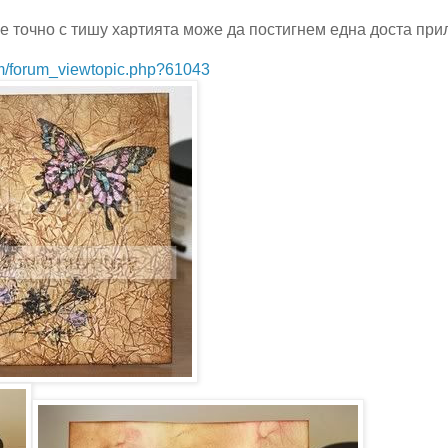
 че точно с тишу хартията може да постигнем една доста пр
um/forum_viewtopic.php?61043