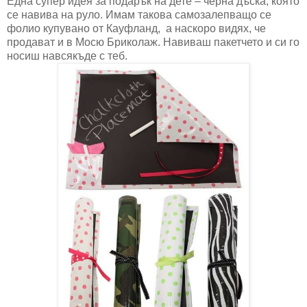
Една супер идея за подарък на дете – черна дъска, която
се навива на руло. Имам такова самозалепващо се
фолио купувано от Кауфланд, а наскоро видях, че
продават и в Мосю Бриколаж. Навиваш пакетчето и си го
носиш навсякъде с теб.