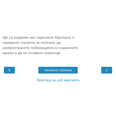
Ще се радваме ако харесвате Картишок и
намирате статията за полезна, да
разпространите публикацията в социалните
мрежи и да ни оставите коментар.
‹
›
Начална страница
Преглед на уеб версията