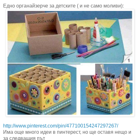
Едно органайзерче за детските ( и не само моливи):
http://www.pinterest.com/pin/477100154247297267/
Има още много идеи в пинтерест, но ще оставя нещо и
за следващия път