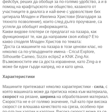
фейсбук, реших да обобщя за по-голямо удобство, а и в
помощ на крафтърското ни общество, казаното от
участниците в диалога и най-вече с удоволствие бих
цитирала Младен и Ивелина Христови (благодаря за
тяхното позволение), които след дълго проучване, са
успяли да обобщят информацията.
Какви видове плотери се предлагат на пазара, как
функционират те, как да направим своя избор? Ето
какво споделя Младен Христов по темата:
''
Доста са машините на пазара в този ценови клас, но
няколко са по-утвърдените имена - Cricut
Explore,
Silhouette Cameo, Sizzix eclips2 и KNK Zing Air.
Възможностите им са доста изравнени, като Zing-а е
може би едни гърди напред, но и като цена.
Характеристики
Машините притежават няколко характеристики -
сила
, с
която машината може да притиска ножа към материала,
скорост
на рязане,
ширина
на обработвания материал.
Скоростта не е от голямо значение, тъй като при висока
скорост се влошава качеството на среза, особено при
по-плътни хартии и картони. Висока скорост може да се