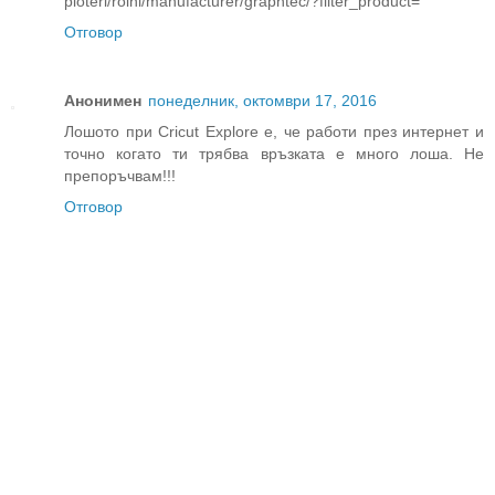
ploteri/rolni/manufacturer/graphtec/?filter_product=
Отговор
Анонимен
понеделник, октомври 17, 2016
Лошото при Cricut Explore е, че работи през интернет и
точно когато ти трябва връзката е много лоша. Не
препоръчвам!!!
Отговор