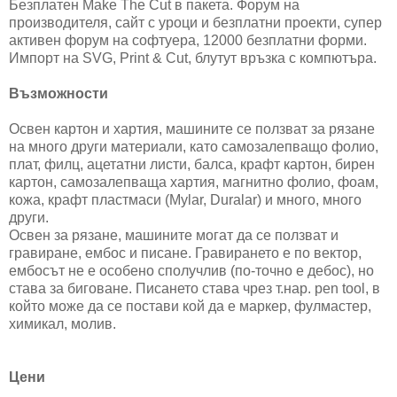
Безплатен Make The Cut в пакета. Форум на
производителя, сайт с уроци и безплатни проекти, супер
активен форум на софтуера, 12000 безплатни форми.
Импорт на SVG, Print & Cut, блутут връзка с компютъра.
Възможности
Освен картон и хартия, машините се ползват за рязане
на много други материали, като самозалепващо фолио,
плат, филц, ацетатни листи, балса, крафт картон, бирен
картон, самозалепваща хартия, магнитно фолио, фоам,
кожа, крафт пластмаси (Mylar, Duralar) и много, много
други.
Освен за рязане, машините могат да се ползват и
гравиране, ембос и писане. Гравирането е по вектор,
ембосът не е особено сполучлив (по-точно е дебос), но
става за биговане. Писането става чрез т.нар. pen tool, в
който може да се постави кой да е маркер, фулмастер,
химикал, молив.
Цени