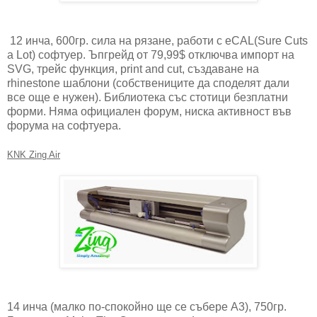
12 инча, 600гр. сила на рязане, работи с eCAL(Sure Cuts
a Lot) софтуер. Ъпгрейд от 79,99$ отключва импорт на
SVG, трейс функция, print and cut, създаване на
rhinestone шаблони (собствениците да споделят дали
все още е нужен). Библиотека със стотици безплатни
форми. Няма официален форум, ниска активност във
форума на софтуера.
KNK Zing Air
14 инча (малко по-спокойно ще се събере А3), 750гр.