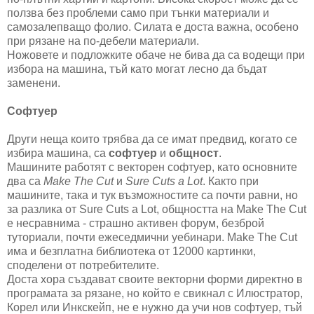
ползва без проблеми само при тънки материали и
самозалепващо фолио. Силата е доста важна, особено
при рязане на по-дебели материали.
Ножовете и подложките обаче не бива да са водещи при
избора на машина, тъй като могат лесно да бъдат
заменени.
Софтуер
Други неща които трябва да се имат предвид, когато се
избира машина, са
софтуер
и
общност
.
Машините работят с векторен софтуер, като основните
два са
Make The Cut
и
Sure Cuts a Lot
. Както при
машините, така и тук възможностите са почти равни, но
за разлика от Sure Cuts a Lot, общността на Make The Cut
е несравнима - страшно активен форум, безброй
туториали, почти ежеседмични уебинари. Make The Cut
има и безплатна библиотека от 12000 картинки,
споделени от потребителите.
Доста хора създават своите векторни форми директно в
програмата за рязане, но който е свикнал с Илюстратор,
Корел или Инкскейп, не е нужно да учи нов софтуер, тъй