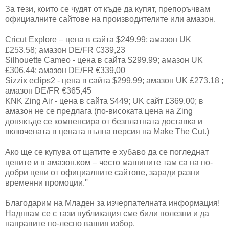
За тези, които се чудят от къде да купят, препоръчвам
официалните сайтове на производителите или амазон.
Cricut Explore – цена в сайта $249.99; амазон UK
£253.58; амазон DE/FR €339,23
Silhouette Cameo - цена в сайта $299.99; амазон UK
£306.44; амазон DE/FR €339,00
Sizzix eclips2 - цена в сайта $299.99; амазон UK £273.18 ;
амазон DE/FR €365,45
KNK Zing Air - цена в сайта $449; UK сайт £369.00; в
амазон не се предлага (по-високата цена на Zing
донякъде се компенсира от безплатната доставка и
включената в цената пълна версия на Make The Cut.)
Ако ще се купува от щатите е хубаво да се погледнат
цените и в амазон.ком – често машините там са на по-
добри цени от официалните сайтове, заради разни
временни промоции.
''
Благодарим на Младен за изчерпателната информация!
Надявам се с тази публикация сме били полезни и да
направите по-лесно вашия избор.