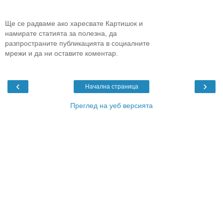
Ще се радваме ако харесвате Картишок и
намирате статията за полезна, да
разпространите публикацията в социалните
мрежи и да ни оставите коментар.
‹
›
Начална страница
Преглед на уеб версията