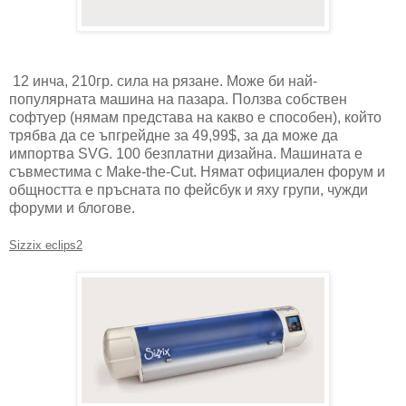
12 инча, 210гр. сила на рязане. Може би най-
популярната машина на пазара. Ползва собствен
софтуер (нямам представа на какво е способен), който
трябва да се ъпгрейдне за 49,99$, за да може да
импортва SVG. 100 безплатни дизайна. Машината е
съвместима с Make-the-Cut. Нямат официален форум и
общността е пръсната по фейсбук и яху групи, чужди
форуми и блогове.
Sizzix eclips2