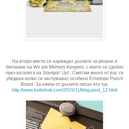
На второ място се нареждат дъските за рязане и
биговане на We are Memory Keepers, с които се сдобих
през каталога на Stampin' Up! . Смятам много от вас се
убедиха колко си заслужават, особенo Envelope Punch
Board. За някои от дъските писах ето тук.
http://www.kartishok.com/2015/
11/blog-post_12.html