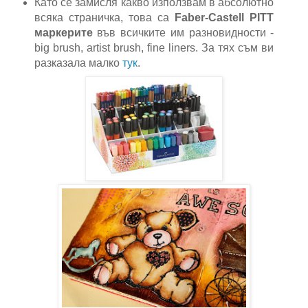
Като се замисля какво използвам в абсолютно
всяка страничка, това са
Faber-Castell PITT
маркерите
във всичките им разновидности -
big brush, artist brush, fine liners. За тях съм ви
разказала малко
тук
.