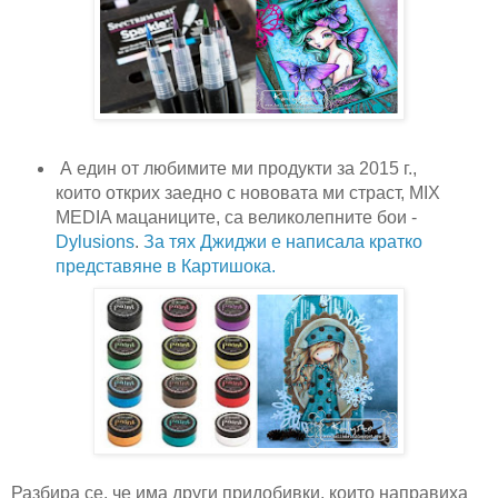
А един от любимите ми продукти за 2015 г.,
които открих заедно с нововата ми
страст,
MIX
MEDIA мацаниците, са великолепните бои -
Dylusions
.
За тях Джиджи е написала кратко
представяне в Картишока.
Разбира се, че има други придобивки, които направиха