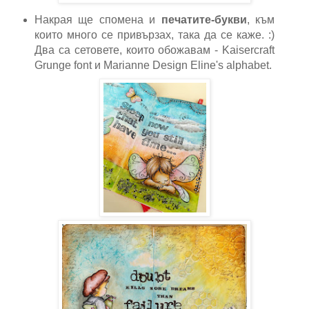
Накрая ще спомена и
печатите-букви
, към
които много се привързах, така да се каже. :)
Два са сетовете, които обожавам - Kaisercraft
Grunge font и Marianne Design Eline's alphabet.