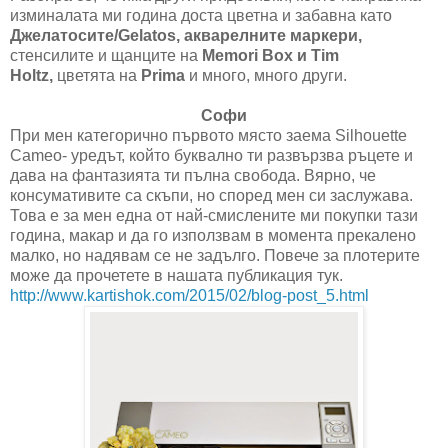
изминалата ми година достa цветна и забавна като
Джелатосите/Gelatos, акварелните маркери,
стенсилите и щанците на
Memori Box и Tim
Holtz,
цветята на
Prima
и много, много други.
Софи
При мен категорично първото място заема Silhouette
Cameo- уредът, който буквално ти развързва ръцете и
дава на фантазията ти пълна свобода. Вярно, че
консумативите са скъпи, но според мен си заслужава.
Това е за мен една от най-смислените ми покупки тази
година, макар и да го използвам в момента прекалено
малко, но надявам се не задълго. Повече за плотерите
може да прочетете в нашата публикация тук.
http://www.kartishok.com/2015/
02/blog-post_5.html