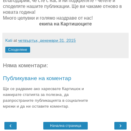
Благодарим, че сте с нас и ни подкрепяте - четете и
споделяте нашите публикации. Ще ви чакаме отново в
новата година!
Много целувки и голямо наздраве от нас!
екипа на Картишоците
Kati
at
четвъртък, декември 31, 2015
Споделяне
Няма коментари:
Публикуване на коментар
Ще се радваме ако харесвате Картишок и
намирате статията за полезна, да
разпространите публикацията в социалните
мрежи и да ни оставите коментар.
‹
›
Начална страница