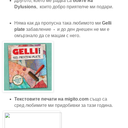
Другото, което ме радва са
боите на
Dylusions
, които добро приятелче ми подари.
Няма как да пропусна така любимото ми
Gelli
plate
забавление
-
и до ден днешен не ми е
омързнало да се мацам с него.
Текстовите печати на migito.com
също са
сред любимите ми придобивки за тази година.