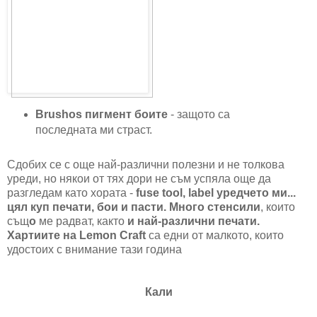
Brushos пигмент боите
- защото са
последната ми страст.
Сдобих се с още най-различни полезни и не толкова
уреди, но някои от тях дори не съм успяла още да
разгледам като хората -
fuse tool, label уредчето ми...
цял куп печати, бои и пасти. Много стенсили
, които
същ
о
ме радват, както
и най-различни печати.
Хартиите на Lemon Craft
са едни от малкото, които
удостоих с внимание тази година
Кали