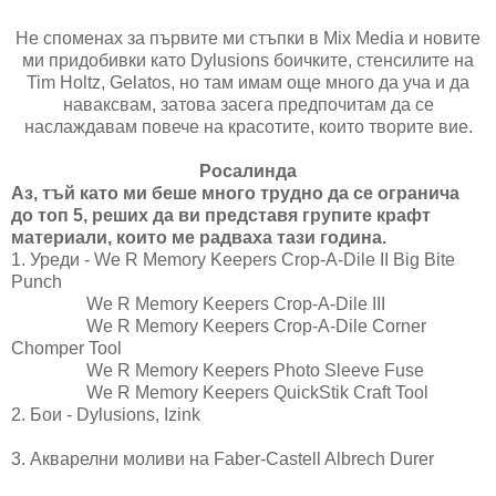
Не споменах за първите ми стъпки в Mix Media и новите
ми придобивки като Dylusions боичките, стенсилите на
Tim Holtz, Gelatos, но там имам още много да уча и да
наваксвам, затова засега предпочитам да се
наслаждавам повече на красотите, които творите вие.
Росалинда
Аз, тъй като ми беше много трудно да се огранича
до топ 5, реших да ви представя групите крафт
материали, които ме радваха тази година.
1. Уреди - We R Memory Keepers Crop-A-Dile II Big Bite
Punch
We R Memory Keepers Crop-A-Dile III
We R Memory Keepers Crop-A-Dile Corner
Chomper Tool
We R Memory Keepers Photo Sleeve Fuse
We R Memory Keepers QuickStik Craft Tool
2. Бои - Dylusions, Izink
3. Акварелни моливи на Faber-Castell Albrech Durer