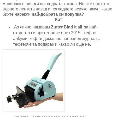
маниачки е винаги последната такава. Но все пак като
върнете лентата назад и погледнете всичко накуп, какво
бихте нарекли
най-добрата си покупка?
Кат
Аз лично намирам
Zutter Bind it all
за най-
готиното си притежание през 2015 - кеф ти
албуми, кеф ти домашно направен журнал...
тефтерче за подарък и какво ли още не.