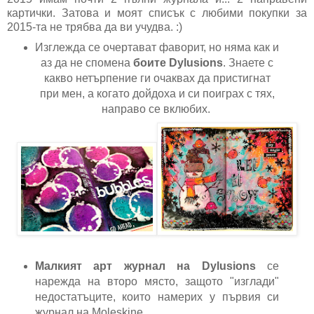
картички. Затова и моят списък с любими покупки за
2015-та не трябва да ви учудва. :)
Изглежда се очертават фаворит, но няма как и
аз да не спомена
боите Dylusions
. Знаете с
какво нетърпение ги очаквах да пристигнат
при мен, а когато дойдоха и си поиграх с тях,
направо се вклюбих.
Малкият арт журнал на Dylusions
се
нарежда на второ място, защото "изглади"
недостатъците, които намерих у първия си
журнал на Moleskine.