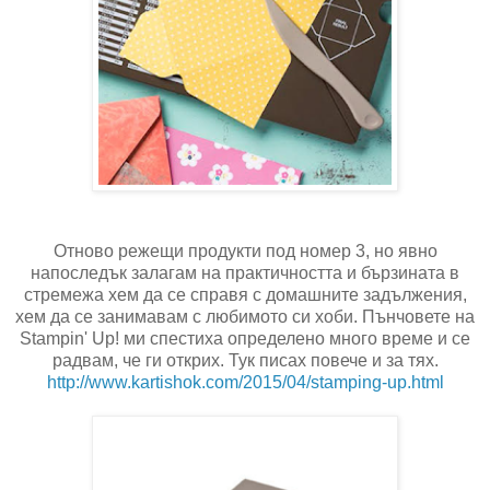
Отново режещи продукти под номер 3, но явно
напоследък залагам на практичността и бързината в
стремежа хем да се справя с домашните задължения,
хем да се занимавам с любимото си хоби. Пънчовете на
Stampin' Up! ми спестиха определено много време и се
радвам, че ги открих. Тук писах повече и за тях.
http://www.kartishok.com/2015/
04/stamping-up.html