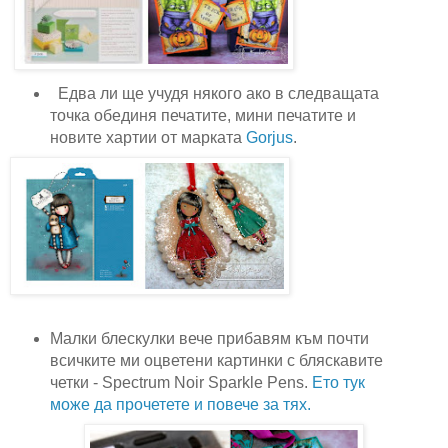
Едва ли ще учудя някого ако в следващата
точка обединя печатите, мини печатите и
новите хартии от марката
Gorjus
.
Малки блескулки вече прибавям към почти
всичките ми оцветени картинки с бляскавите
четки -
Spectrum Noir Sparkle Pens.
Ето тук
може да прочетете и повече за тях.