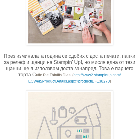
През изминалата година се сдобих с доста печати, папки
за релеф и щанци на Stampin' Up!, но мисля една от тези
щанци ще я използвам доста занапред. Това е парчето
торта C
utie Pie Thinlits Dies. (
http://www2.stampinup.com/
ECWeb/ProductDetails.aspx?
productID=138273
)