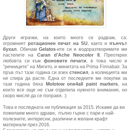
Други играчки, на които много се радвам, са:
огромният
ротационен печат на SU
, както и
пънчът
бухал
. Обичам
Gelatos
-ите си и водоразтворимите ми
пастелите на
Caran d'Ache Neocolor II
. Преоткрих
любовта си към
фоновите печати
, в това число и
"речниците" на Мигито, и минитата на Prima Finnabair. За
пръв път тази година си взех
стенсил
, а колекцията ми
не спира да расте. Една от последните ми покупки за
тази година бяха
Molotow one4all paint markers
, на
които все още не съм отделила нужното внимание, но
скоро мисля да се поправя. :)
Това е последната ни публикация за 2015. Искаме да ви
пожелаем много здраве, пълно гърне с пари и най-
полезните, интересни, различни и желани крафт
материали през 2016.