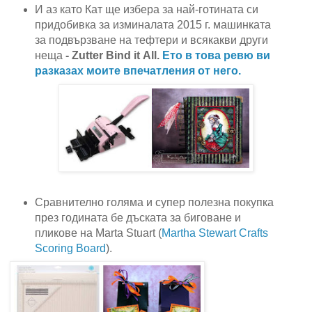
И аз като Кат ще избера за най-готината си
придобивка за изминалата 2015 г. машинката
за подвързване на тефтери и всякакви други
неща
-
Zutter Bind it Аll.
Ето в това ревю ви
разказах моите впечатления от него.
Сравнително голяма и супер полезна покупка
през годината бе дъската за биговане и
пликове на Marta Stuart (
Martha Stewart Crafts
Scoring Board
).