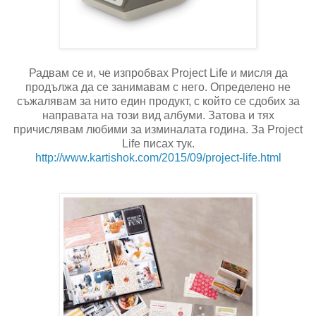
Радвам се и, че изпробвах Project Life и мисля да
продължа да се занимавам с него. Определено не
съжалявам за нито един продукт, с който се сдобих за
направата на този вид албуми. Затова и тях
причислявам любими за изминалата година. За Project
Life писах тук.
http://www.kartishok.com/2015/
09/project-life.html