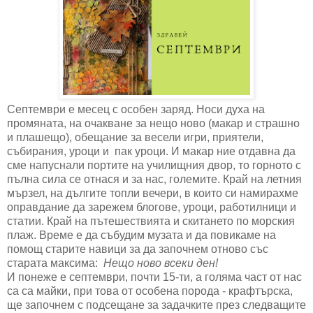
Септември е месец с особен заряд. Носи духа на
промяната, на очакване за нещо ново (макар и страшно
и плашещо), обещание за весели игри, приятели,
събирания, уроци и пак уроци. И макар ние отдавна да
сме напуснали портите на училищния двор, то горното с
пълна сила се отнася и за нас, големите. Край на летния
мързел, на дългите топли вечери, в които си намирахме
оправдание да зарежем блогове, уроци, работилници и
статии. Край на пътешествията и скитането по морския
плаж. Време е да събудим музата и да повикаме на
помощ старите навици за да започнем отново със
старата максима:
Нещо ново всеки ден!
И понеже е септември, почти 15-ти, а голяма част от нас
са са майки, при това от особена порода - крафтърска,
ще започнем с подсещане за задачките през следващите