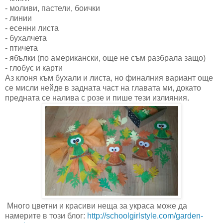
- моливи, пастели, боички
- линии
- есенни листа
- бухалчета
- птичета
- ябълки (по американски, още не съм разбрала защо)
- глобус и карти
Аз клоня към бухали и листа, но финалния вариант още
се мисли нейде в задната част на главата ми, докато
предната се налива с розе и пише тези излияния.
Много цветни и красиви неща за украса може да
намерите в този блог:
http://schoolgirlstyle.com/garden-