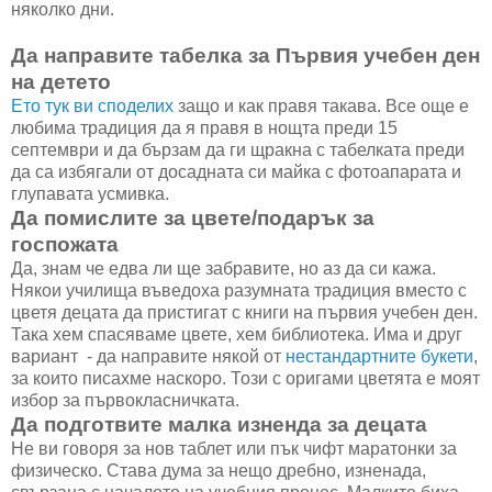
няколко дни.
Да направите табелка за Първия учебен ден
на детето
Ето тук ви споделих
защо и как правя такава. Все още е
любима традиция да я правя в нощта преди 15
септември и да бързам да ги щракна с табелката преди
да са избягали от досадната си майка с фотоапарата и
глупавата усмивка.
Да помислите за цвете/подарък за
госпожата
Да, знам че едва ли ще забравите, но аз да си кажа.
Някои училища въведоха разумната традиция вместо с
цветя децата да пристигат с книги на първия учебен ден.
Така хем спасяваме цвете, хем библиотека. Има и друг
вариант - да направите някой от
нестандартните букети
,
за които писахме наскоро. Този с оригами цветята е моят
избор за първокласничката.
Да подготвите малка изненда за децата
Не ви говоря за нов таблет или пък чифт маратонки за
физическо. Става дума за нещо дребно, изненада,