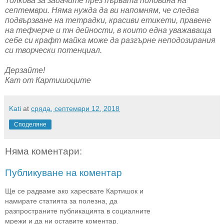
Толкова за задачите през първата половина на
септември. Няма нужда да ви напомням, че следва
подвързване на тетрадки, красиви етикети, правене
на тефчерче и тн дейности, в които една уважаваща
себе си крафт майка може да разгърне неподозирания
си творчески потенциал.
Дерзайте!
Кат от Картишоците
Kati
at
сряда, септември 12, 2018
Споделяне
Няма коментари:
Публикуване на коментар
Ще се радваме ако харесвате Картишок и
намирате статията за полезна, да
разпространите публикацията в социалните
мрежи и да ни оставите коментар.