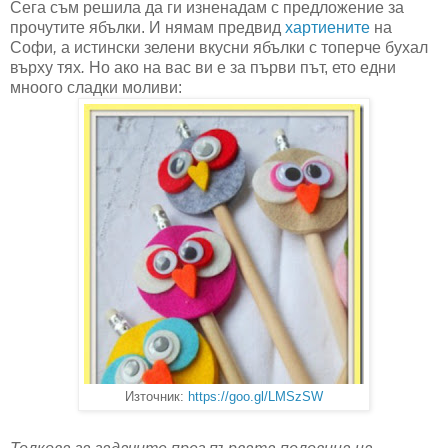
Сега съм решила да ги изненадам с предложение за
прочутите ябълки. И нямам предвид
хартиените
на
Софи
,
а истински зелени вкусни ябълки с топерче бухал
върху тях
.
Но ако на вас ви е за първи път, ето едни
мноого сладки моливи:
Източник:
https://goo.gl/LMSzSW