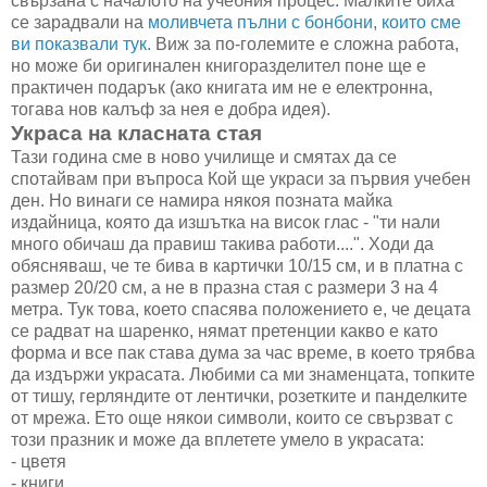
свързана с началото на учебния процес. Малките биха
се зарадвали на
моливчета пълни с бонбони, които сме
ви показвали тук.
Виж за по-големите е сложна работа,
но може би оригинален книгоразделител поне ще е
практичен подарък (ако книгата им не е електронна,
тогава нов калъф за нея е добра идея).
Украса на класната стая
Тази година сме в ново училище и смятах да се
спотайвам при въпроса Кой ще украси за първия учебен
ден. Но винаги се намира някоя позната майка
издайница, която да изшътка на висок глас - "ти нали
много обичаш да правиш такива работи....". Ходи да
обясняваш, че те бива в картички 10/15 см, и в платна с
размер 20/20 см, а не в празна стая с размери 3 на 4
метра. Тук това, което спасява положението е, че децата
се радват на шаренко, нямат претенции какво е като
форма и все пак става дума за час време, в което трябва
да издържи украсата. Любими са ми знаменцата, топките
от тишу, герляндите от лентички, розетките и панделките
от мрежа. Ето още някои символи, които се свързват с
този празник и може да вплетете умело в украсата:
- цветя
- книги