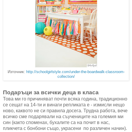
Източник:
http://schoolgirlstyle.com/under-the-boardwalk-classroom-
collection/
Подаръци за всички деца в класа
Това ми го причиняват почти всяка година, традиционно
се сещат на 14-ти и винаги репликата е - измисли нещо
ново, каквото не си правила досега. Трудна работа, вече
всичко сме подарявали на съучениците на големия ми
син (както споменах, бухалите са на почит в нас,
пликчета с бонбони също, украсени по различен начин).