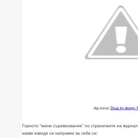
digi stamp:
Divas by design: 
Горното “мини съревнование” по страничките на журнал
какви изводи си направих за себе си: