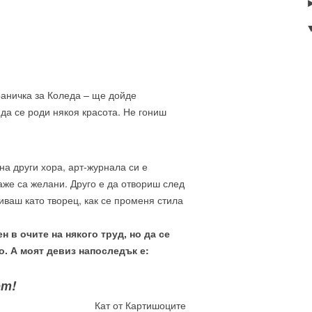
раничка за Коледа – ще дойде
да се роди някоя красота. Не гониш
на други хора, арт-журнала си е
Даже са желани. Друго е да отвориш след
иваш като творец, как се променя стила
н в очите на някого труд, но да се
то. А моят девиз напоследък е:
от!
Кат от Картишоците