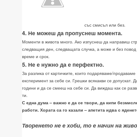
със смисъл или без.
4. Не можеш да пропуснеш момента.
Моменти в живота много. Ако изпуснеш да направиш ст
следващия ден, следващата случка, а може и без повод 
време и срок.
5. Не е нужно да е перфектно.
За разлика от картичките, които подаряваме/продаваме 
експеримент за себе си. Грешки всякакви се допускат. 
години и да се смееш на себе си. Да виждаш как се разв
ти.
С една дума – важно е да се твори, да кипи безмисле
работи. Хората са го казали – апетита идва с ядене
Творенето не е хоби, то е начин на жив