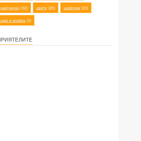
цветничко
(32)
цветя
(20)
шаблони
(23)
шев и кройка
(3)
ПРИЯТЕЛИТЕ