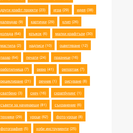
други крафт проекти
(23)
игра
(29)
идея
(38)
календар
(9)
картички
(29)
клип
(26)
коледа
(64)
кръжок
(6)
малки крафтъри
(30)
мастила
(2)
надписи
(10)
оцветяване
(12)
пазар
(64)
печати
(24)
празници
(16)
работилница
(7)
ревю
(41)
репортаж
(7)
рециклиране
(21)
речник
(1)
рисуване
(8)
сватбено
(3)
скеч
(16)
скрапбукинг
(1)
съвети за начинаещи
(81)
съхранение
(6)
техники
(29)
уроци
(62)
фото-уроци
(8)
фотография
(5)
хоби инструменти
(25)