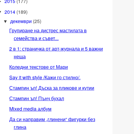
2015
(177)
►
2014
(189)
▼
декември
(25)
▼
Групиране на дистрес мастилата в
семейства и съвет...
2 в 1: страничка от арт-журнала и 5 важни
неща
Коледни текстове от Мари
Say it with style /Кажи го стилно/.
Стампин ъп! Дъска за пликове и кутии
Стампин ъп! Пънч бухал
Mixed media албум
Да си направим „глинени“ фигурки без
глина