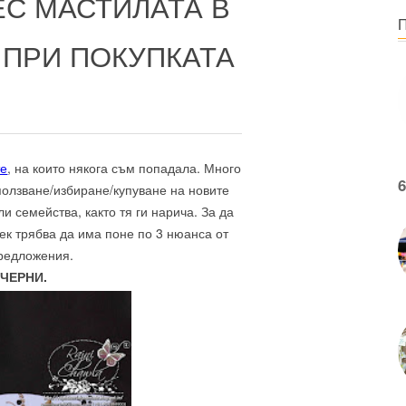
ЕС МАСТИЛАТА В
 ПРИ ПОКУПКАТА
те
, на които някога съм попадала. Много
6
ползване/избиране/купуване на новите
и семейства, както тя ги нарича. За да
ек трябва да има поне по 3 нюанса от
предложения.
ЧЕРНИ.