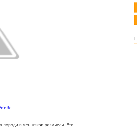
Serenity
а породи в мен някои размисли. Ето