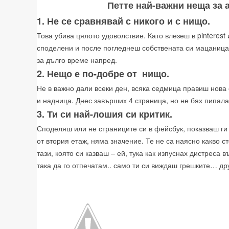
Петте най-важни неща за 
1. Не се сравнявай с никого и с нищо.
Това убива цялото удоволствие. Като влезеш в pinterest
споделени и после погледнеш собствената си мацаница
за дълго време напред.
2. Нещо е по-добре от нищо.
Не в важно дали всеки ден, всяка седмица правиш нова 
и надница. Днес завърших 4 страница, но не бях пипала
3. Ти си най-лошия си критик.
Споделяш или не страниците си в фейсбук, показваш ги 
от втория етаж, няма значение. Те не са наясно какво ст
тази, която си казваш – ей, тука как изпуснах дистреса 
така да го отпечатам.. само ти си виждаш грешките… д