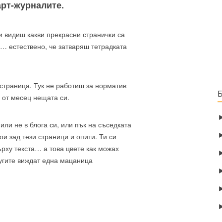
арт-журналите.
 и видиш какви прекрасни странички са
… естествено, че затваряш тетрадката
страница. Тук не работиш за норматив
 от месец нещата си.
или не в блога си, или пък на съседката
ои зад тези страници и опити. Ти си
върху текста… а това цвете как можах
ругите виждат една мацаница