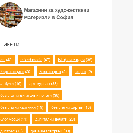
Магазини за художествени
материали в София
ЕТИКЕТИ
art
(42)
mixed media
(47)
БГ феи с идеи
(38)
Картишоците
(29)
Местенцето
(2)
акцент
(2)
албуми
(16)
арт журнал
(33)
безплатни дигитални печати
(35)
безплатни картинки
(19)
безплатни хартии
(18)
блог уроци
(11)
дигитални печати
(23)
дистрес
(15)
домашни хитрини
(33)