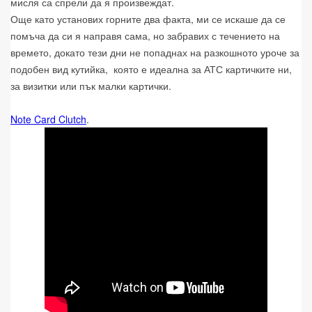
мисля са спрели да я произвеждат.
Още като установих горните два факта, ми се искаше да се
помъча да си я направя сама, но забравих с течението на
времето, докато тези дни не попаднах на разкошното уроче за
подобен вид кутийка, която е идеална за АТС картичките ни,
за визитки или пък малки картички.
Note Card Clutch
.