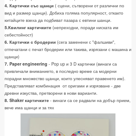
4. Картички със щанци
( сцени, сътворени от различни по
вид и размер щанци). Добиха голяма популярност, откакто
китайците взеха да подбиват пазара с евтини шанци.
5.Квилинг картичките
(непреходни, поради ниската им
себестойност)
6. Картички с бродерии
(сега заменени с "фалшиви",
отпечатани с печат бродерии или такива, изрязани с машина и
щанци)
7. Paper engineering
- Pop up и 3 D картички (винаги са
привличали вниманието, в последно време са модерни
порадни множество щанци, които улесняват правенето им).
Представляват комбинация от оригами и изрязване - две
древни изкуства, претворени в нови варианти.
8. Shaker картичките
- винаги са се радвали на добър прием,
вече има щанци и за тях