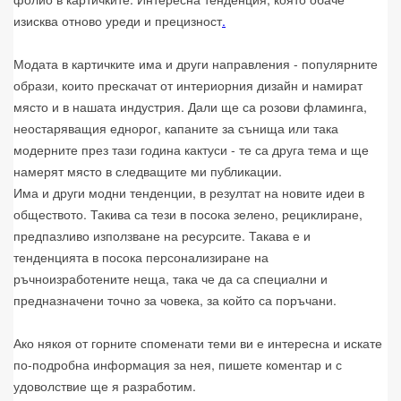
изисква отново уреди и прецизност
.
Модата в картичките има и други направления - популярните
образи, които прескачат от интериорния дизайн и намират
място и в нашата индустрия. Дали ще са розови фламинга,
неостаряващия еднорог, капаните за сънища или така
модерните през тази година кактуси - те са друга тема и ще
намерят място в следващите ми публикации.
Има и други модни тенденции, в резултат на новите идеи в
обществото. Такива са тези в посока зелено, рециклиране,
предпазливо използване на ресурсите. Такава е и
тенденцията в посока персонализиране на
ръчноизработените неща, така че да са специални и
предназначени точно за човека, за който са поръчани.
Ако някоя от горните споменати теми ви е интересна и искате
по-подробна информация за нея, пишете коментар и с
удоволствие ще я разработим.