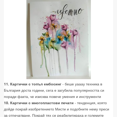
11. Картички с топъл ембосинг
- беше уааау техника в
България доста години, сега е загубила популярността си
поради факта, че изисква повече умения и инструменти
10. Картички с многопластови печати
- тенденция, която
дойде покрай изобретението Мисти и подобните нему преси
за отпечатване. Покрай тях се реабилитираха и големите