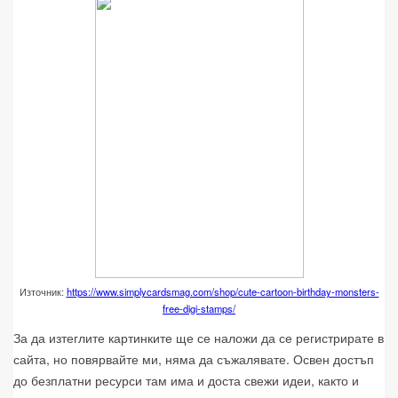
Източник:
https://www.simplycardsmag.com/shop/cute-cartoon-birthday-monsters-
free-digi-stamps/
За да изтеглите картинките ще се наложи да се регистрирате в
сайта, но повярвайте ми, няма да съжалявате. Освен достъп
до безплатни ресурси там има и доста свежи идеи, както и