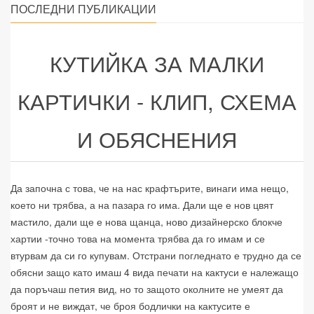
ПОСЛЕДНИ ПУБЛИКАЦИИ
КУТИЙКА ЗА МАЛКИ
КАРТИЧКИ - КЛИП, СХЕМА
И ОБЯСНЕНИЯ
Да започна с това, че на нас крафтърите, винаги има нещо,
което ни трябва, а на пазара го има. Дали ще е нов цвят
мастило, дали ще е нова щанца, ново дизайнерско блокче
хартии -точно това на момента трябва да го имам и се
втурвам да си го купувам. Отстрани погледнато е трудно да се
обясни защо като имаш 4 вида печати на кактуси е належащо
да поръчаш петия вид, но то защото околните не умеят да
броят и не виждат, че броя бодлички на кактусите е