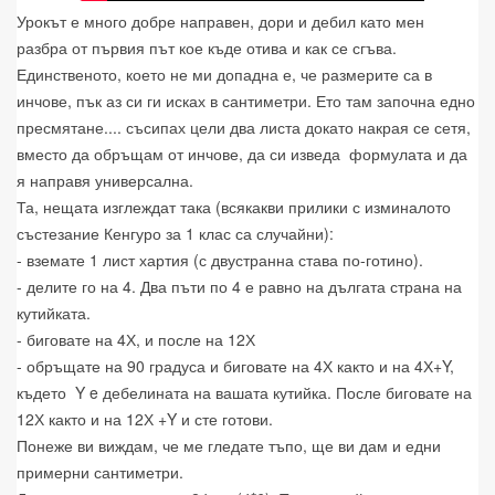
Урокът е много добре направен, дори и дебил като мен
разбра от първия път кое къде отива и как се сгъва.
Единственото, което не ми допадна е, че размерите са в
инчове, пък аз си ги исках в сантиметри. Ето там започна едно
пресмятане.... съсипах цели два листа докато накрая се сетя,
вместо да обръщам от инчове, да си изведа формулата и да
я направя универсална.
Та, нещата изглеждат така (всякакви прилики с изминалото
състезание Кенгуро за 1 клас са случайни):
- вземате 1 лист хартия (с двустранна става по-готино).
- делите го на 4. Два пъти по 4 е равно на дългата страна на
кутийката.
- биговате на 4Х, и после на 12Х
- обръщате на 90 градуса и биговате на 4Х както и на 4Х+Y,
където Y e дебелината на вашата кутийка. После биговате на
12Х както и на 12Х +Y и сте готови.
Понеже ви виждам, че ме гледате тъпо, ще ви дам и едни
примерни сантиметри.