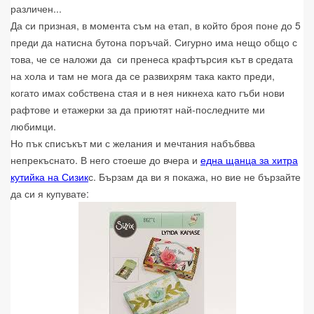
различен...
Да си призная, в момента съм на етап, в който броя поне до 5
преди да натисна бутона поръчай. Сигурно има нещо общо с
това, че се наложи да си пренеса крафтърсия кът в средата
на хола и там не мога да се развихрям така както преди,
когато имах собствена стая и в нея никнеха като гъби нови
рафтове и етажерки за да приютят най-последните ми
любимци.
Но пък списъкът ми с желания и мечтания набъбвва
непрекъснато. В него стоеше до вчера и
една щанца за хитра
кутийка на Сизик
с. Бързам да ви я покажа, но вие не бързайте
да си я купувате: