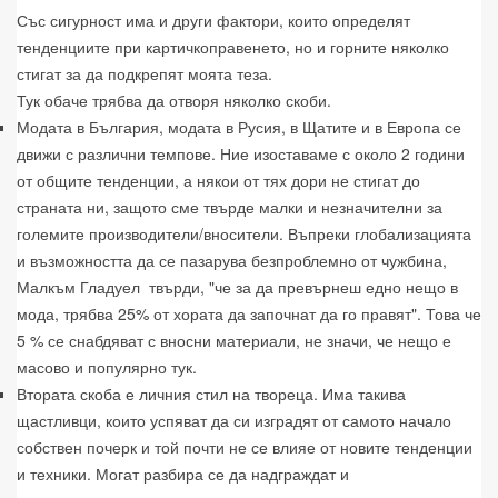
Със сигурност има и други фактори, които определят
тенденциите при картичкоправенето, но и горните няколко
стигат за да подкрепят моята теза.
Тук обаче трябва да отворя няколко скоби.
Модата в България, модата в Русия, в Щатите и в Европа се
движи с различни темпове. Ние изоставаме с около 2 години
от общите тенденции, а някои от тях дори не стигат до
страната ни, защото сме твърде малки и незначителни за
големите производители/вносители. Въпреки глобализацията
и възможността да се пазарува безпроблемно от чужбина,
Малкъм Гладуел твърди, "че за да превърнеш едно нещо в
мода, трябва 25% от хората да започнат да го правят". Това че
5 % се снабдяват с вносни материали, не значи, че нещо е
масово и популярно тук.
Втората скоба е личния стил на твореца. Има такива
щастливци, които успяват да си изградят от самото начало
собствен почерк и той почти не се влияе от новите тенденции
и техники. Могат разбира се да надграждат и