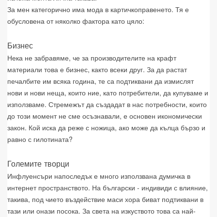
За мен категорично има мода в картичкоправенето. Тя е
обусловена от няколко фактора като цяло:
Бизнес
Нека не забравяме, че за производителите на крафт
материали това е бизнес, както всеки друг. За да растат
печалбите им всяка година, те са подтиквани да измислят
нови и нови неща, които ние, като потребители, да купуваме и
използваме. Стремежът да създадат в нас потребности, които
до този момент не сме осъзнавали, е основен икономически
закон. Кой иска да реже с ножица, ако може да кълца бързо и
равно с гилотината?
Големите творци
Инфлуенсъри напоследък е много използвана думичка в
интернет пространството. На български - индивиди с влияние,
такива, под чието въздействие маси хора биват подтиквани в
тази или онази посока. За света на изкуството това са най-