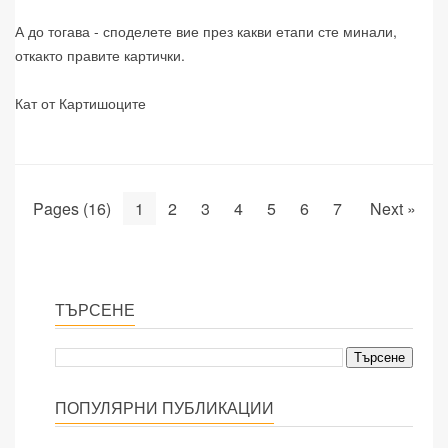
А до тогава - споделете вие през какви етапи сте минали,
откакто правите картички.
Кат от Картишоците
Pages (16)
1
2
3
4
5
6
7
Next »
ТЪРСЕНЕ
ПОПУЛЯРНИ ПУБЛИКАЦИИ