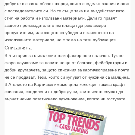
добрите в своята област творци, които споделят знания и опит
с последователите си. Но те също така им въздействат като
стил на работа и използвани материали. Дали го правят
защото производителите им плащат да рекламират
продуктите им, или защото са убедени в качеството на
използваните материали, не е тема на тази публикация.
Списанията
В България за съжаление този фактор не е наличен. Тук по-
скоро научаваме за новите неща от блогове, фейсбук групи и
добри другарчета, защото списания за картичкоправене почти
не се продават. Тези, които си купуват от чужбина са малцина.
В Ателието на Картишок имаме цяла колекция такива крафт
списания, споделени от добри души, които често служат да
върнат нечие позатихнало вдъхновение, когато ни гостувате.