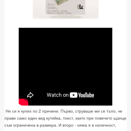
Не си я купих по 2 причини. Първо, струваше ми се тъпо, че
прави само един вид кутийка, тоест, както при повечето щанци
съм ограничена в размера. И второ - няма я в наличност,