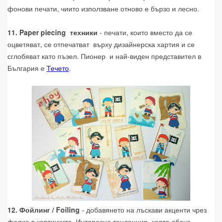
фонови печати, чиито използване отново е бързо и лесно.
11. Paper piecing техники
- печати, които вместо да се
оцветяват, се отпечатват върху дизайнерска хартия и се
сглобяват като пъзел. Пионер и най-виден представител в
България е
Течето
.
12. Фойлинг / Foiling
- добавянето на лъскави акценти чрез
фолио в картичките. Интересна тенденция, която обаче