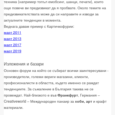
техника (например топъл емобсинг, шанци, печати), които
още повече ви предизвикат да я пробвате. Около темите на
предизвикателствата може да си направите и изводи за
актуалните тенденции в момента.
Веднага давам пример с Картичкофурии:
март 2011
март 2013
март 2017
март 2019
Изложения и базари
Основен форум на който се събират всички заинтересувани -
производители, големи вериги магазини, клиенти,
професионалисти в областта, където именно се раждат
тенденциите. За съжаление в България такива не се
провеждат. Най-близкото е във
Франкфурт
, Германия –
Creativeworld – Международен панаир за
хоби, арт
и крафт
материали.