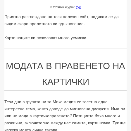
Източник и урок:
тук
Приятно разглеждане на този полезен сайт, надявам се да
видим скоро пролетното ви вдъхновение.
Картишоците ви пожелават много усмивки.
МОДАТА В ПРАВЕНЕТО НА
КАРТИЧКИ
Тези дни в групата ни за Микс медия се засегна една
интересна тема, която доведе до мигновена дискусия. Има ли
или не мода в картичкоправенето? Позициите бяха много и
различни, включително между нас самите, картишочки. Тук ще
изложа моята лична такава.