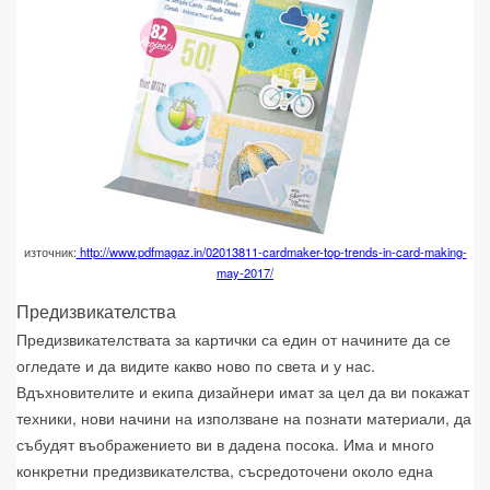
източник:
http://www.pdfmagaz.in/02013811-cardmaker-top-trends-in-card-making-
may-2017/
Предизвикателства
Предизвикателствата за картички са един от начините да се
огледате и да видите какво ново по света и у нас.
Вдъхновителите и екипа дизайнери имат за цел да ви покажат
техники, нови начини на използване на познати материали, да
събудят въображението ви в дадена посока. Има и много
конкретни предизвикателства, съсредоточени около една