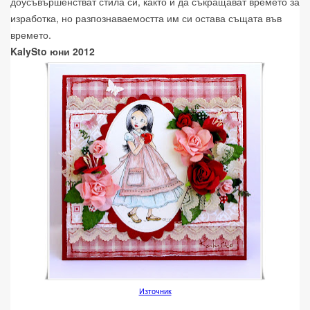
доусъвършенстват стила си, както и да съкращават времето за
изработка, но разпознаваемостта им си остава същата във
времето.
KalySto юни 2012
Източник