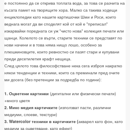
е постоянно да се открива топлата вода, за това се разчита на
късата памет на творящите хора. Малко са такива ходещи
енциклопедии като нашите картишочки Шми и Роси, които
веднага могат да ви споделят кой от кой е "преписал"
изкарвайки поредната си уж "чисто нова" колекция печати или
щанци. Колелото се върти, старите техники се представят по
нови начини и в това няма нищо лошо, особено за
плюшкиновците, които ревностно си пазят стари и купувани
преди десетилетия крафт нещица.
След цялото това философстване нека сега изброя накратко
някои тенденции и техники, които са преминали пред очите
ми досега (без претенции за подредба по години):
1. Оцветени картинки
(дигитални или физически печати)
+много цветя
2. Микс медия картичките
(използват пасти, различни
медиуми, слоеве, текстури)
3. Watercolor техники в картичките (
акварел като фон, като
медиум за оцветяване, като ефект)