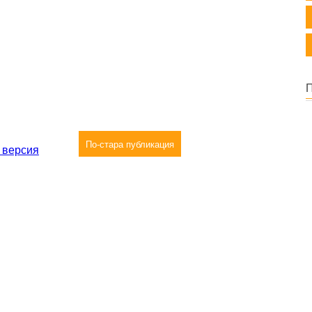
По-стара публикация
 версия