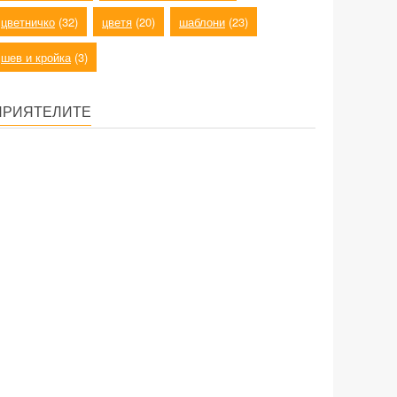
цветничко
(32)
цветя
(20)
шаблони
(23)
шев и кройка
(3)
ПРИЯТЕЛИТЕ