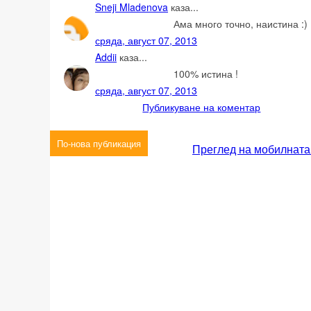
Sneji Mladenova
каза...
Ама много точно, наистина :)
сряда, август 07, 2013
Addii
каза...
100% истина !
сряда, август 07, 2013
Публикуване на коментар
По-нова публикация
Преглед на мобилната