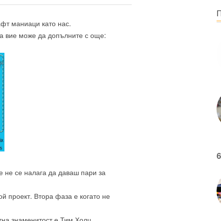
афт маниаци като нас.
 а вие може да допълните с още:
6
е не се налага да даваш пари за
й проект. Втора фаза е когато не
тна знаменитост е Тим Холц.