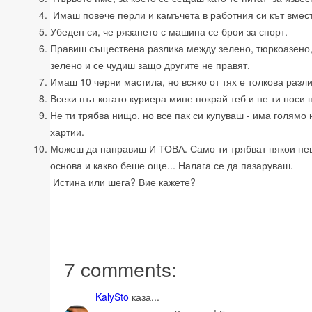
Имаш повече перли и камъчета в работния си кът вместо
Убеден си, че рязането с машина се брои за спорт.
Правиш съществена разлика между зелено, тюркоазено,
зелено и се чудиш защо другите не правят.
Имаш 10 черни мастила, но всяко от тях е толкова разл
Всеки път когато куриера мине покрай теб и не ти носи
Не ти трябва нищо, но все пак си купуваш - има голямо
хартии.
Можеш да направиш И ТОВА. Само ти трябват някои нещ
основа и какво беше още... Налага се да пазаруваш.
Истина или шега? Вие кажете?
7 comments:
KalySto
каза...