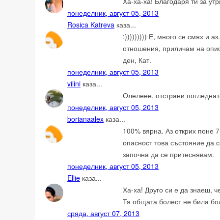
Ха-ха-ха! Благодаря ти за ут
понеделник, август 05, 2013
Rosica Katreva
каза...
:))))))))) Е, много се смях и 
отношения, приличам на опис
ден, Кат.
понеделник, август 05, 2013
vilini
каза...
Олелеее, отстрани погледнато
понеделник, август 05, 2013
borianaalex
каза...
100% вярна. Аз открих поне 7
опасност това състояние да с
започна да се притеснявам.
понеделник, август 05, 2013
Ellie
каза...
Ха-ха! Друго си е да знаеш, ч
Тя общата болест не била бо
сряда, август 07, 2013