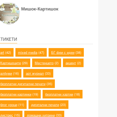
Мишок-Картишок
ЕТИКЕТИ
art
(42)
mixed media
(47)
БГ феи с идеи
(38)
Картишоците
(29)
Местенцето
(2)
акцент
(2)
албуми
(16)
арт журнал
(33)
безплатни дигитални печати
(35)
безплатни картинки
(19)
безплатни хартии
(18)
блог уроци
(11)
дигитални печати
(23)
дистрес
(15)
домашни хитрини
(33)