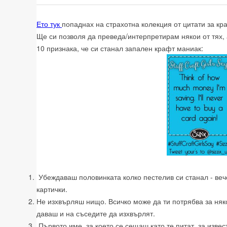
Ето тук
попаднах на страхотна колекция от цитати за кр
Ще си позволя да преведа/интерпретирам някои от тях,
10 признака, че си станал запален крафт маниак:
Убеждаваш половинката колко пестелив си станал - веч
картички.
Не изхвърляш нищо. Всичко може да ти потрябва за няко
даваш и на съседите да изхвърлят.
Първото име, за което се сещаш като те питат за извес