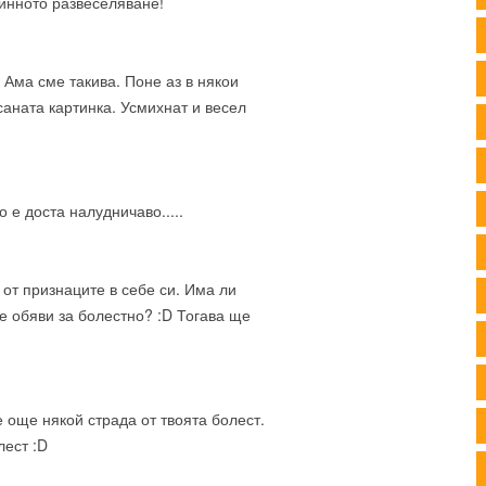
ринното развеселяване!
аз. Ама сме такива. Поне аз в някои
аната картинка. Усмихнат и весел
 е доста налудничаво.....
 от признаците в себе си. Има ли
е обяви за болестно? :D Тогава ще
е още някой страда от твоята болест.
лест :D