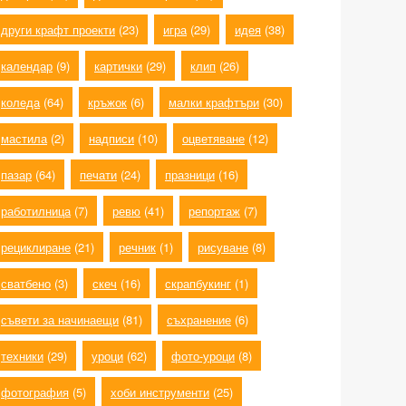
други крафт проекти
(23)
игра
(29)
идея
(38)
календар
(9)
картички
(29)
клип
(26)
коледа
(64)
кръжок
(6)
малки крафтъри
(30)
мастила
(2)
надписи
(10)
оцветяване
(12)
пазар
(64)
печати
(24)
празници
(16)
работилница
(7)
ревю
(41)
репортаж
(7)
рециклиране
(21)
речник
(1)
рисуване
(8)
сватбено
(3)
скеч
(16)
скрапбукинг
(1)
съвети за начинаещи
(81)
съхранение
(6)
техники
(29)
уроци
(62)
фото-уроци
(8)
фотография
(5)
хоби инструменти
(25)