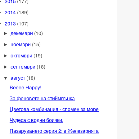
2015
(177)
►
2014
(189)
►
2013
(107)
▼
декември
(10)
►
ноември
(15)
►
октомври
(19)
►
септември
(18)
►
август
(18)
▼
Beeee Happy!
За феновете на стиймпънка
Цветова комбинация - спомен за море
Чудеса с водни боички.
Пазаруването серия 2: в Железарията