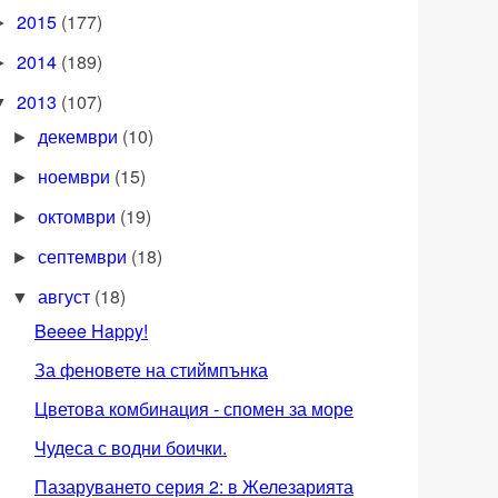
2015
(177)
►
2014
(189)
►
2013
(107)
▼
декември
(10)
►
ноември
(15)
►
октомври
(19)
►
септември
(18)
►
август
(18)
▼
Beeee Happy!
За феновете на стиймпънка
Цветова комбинация - спомен за море
Чудеса с водни боички.
Пазаруването серия 2: в Железарията