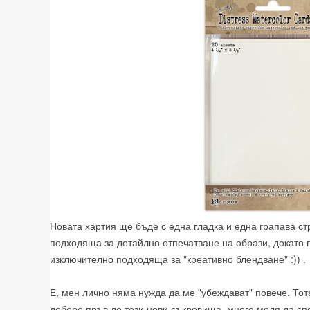
Новата хартия ще бъде с една гладка и една грапава с
подходяща за детайлно отпечатване на образи, докато 
изключително подходяща за "креативно блендване" :)) .
Е, мен лично няма нужда да ме "убеждават" повече. Тот
добере пръв до тези нови съкровища, много моля да сп