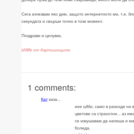
Сега изчезвам яко дим, защото интернетното ми, т.е. бл
секундата и свърши точно в този момент.
Поздрави и целувки,
shMe от Картишоците
1 comments:
Кат
каза...
еее шМи, само в разходи ни в
цветове са страхотни... аз им
се изкушавам да напиша и ма
Коледа.