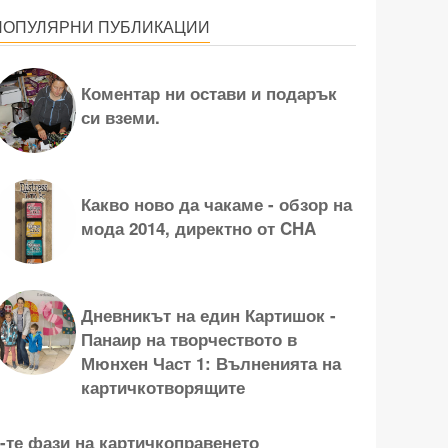
ПОПУЛЯРНИ ПУБЛИКАЦИИ
Коментар ни остави и подарък
си вземи.
Какво ново да чакаме - обзор на
мода 2014, директно от CHA
Дневникът на един Картишок -
Панаир на творчеството в
Мюнхен Част 1: Вълненията на
картичкотворящите
-те фази на картичкоправенето