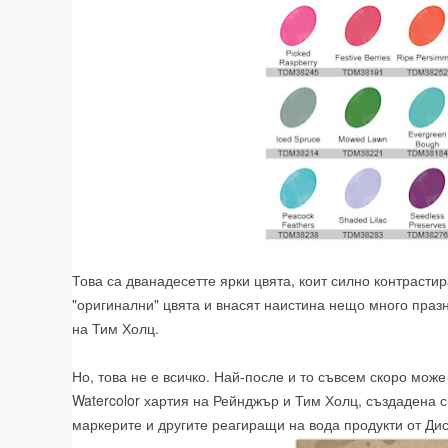
Това са дванадесетте ярки цвята, коит силно контрасти
"оригинални" цвята и внасят наистина нещо много праз
на Тим Холц.
Но, това не е всичко. Най-после и то съвсем скоро мож
Watercolor хартия на Рейнджър и Тим Холц, създадена 
маркерите и другите реагиращи на вода продукти от Дис