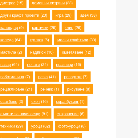
дистрес
(15)
домашни хитрини
(33)
други крафт проекти
(23)
игра
(29)
идея
(38)
календар
(9)
картички
(29)
клип
(26)
коледа
(64)
кръжок
(6)
малки крафтъри
(30)
мастила
(2)
надписи
(10)
оцветяване
(12)
пазар
(64)
печати
(24)
празници
(16)
работилница
(7)
ревю
(41)
репортаж
(7)
рециклиране
(21)
речник
(1)
рисуване
(8)
сватбено
(3)
скеч
(16)
скрапбукинг
(1)
съвети за начинаещи
(81)
съхранение
(6)
техники
(29)
уроци
(62)
фото-уроци
(8)