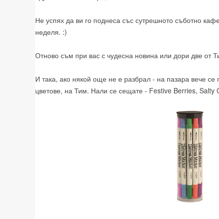
Не успях да ви го поднеса със сутрешното съботно кафе
неделя. :)
Отново съм при вас с чудесна новина или дори две от 
И така, ако някой още не е разбрал - на пазара вече се
цветове, на Тим. Нали се сещате - Festive Berries, Salty