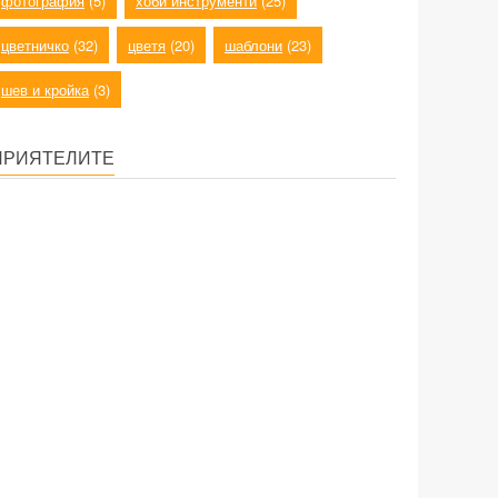
фотография
(5)
хоби инструменти
(25)
цветничко
(32)
цветя
(20)
шаблони
(23)
шев и кройка
(3)
ПРИЯТЕЛИТЕ