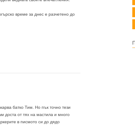
огърско време за днес е разчетено до
карва батко Тим. Но пък точно тези
ам доста от тях на мастила и много
ркерите в писмото си до дядо