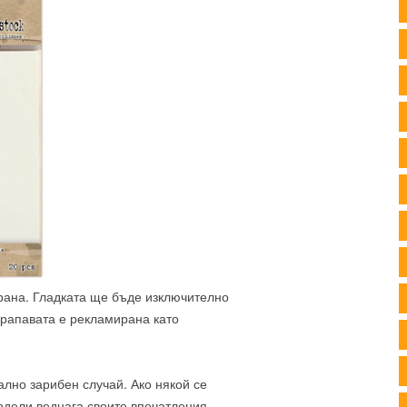
трана. Гладката ще бъде изключително
грапавата е рекламирана като
ално зарибен случай. Ако някой се
одели веднага своите впечатления.