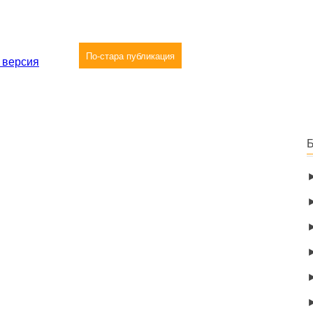
По-стара публикация
 версия