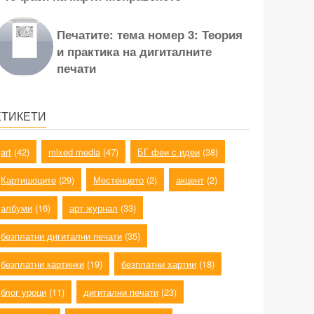
Печатите: тема номер 3: Теория
и практика на дигиталните
печати
ЕТИКЕТИ
art
(42)
mixed media
(47)
БГ феи с идеи
(38)
Картишоците
(29)
Местенцето
(2)
акцент
(2)
албуми
(16)
арт журнал
(33)
безплатни дигитални печати
(35)
безплатни картинки
(19)
безплатни хартии
(18)
блог уроци
(11)
дигитални печати
(23)