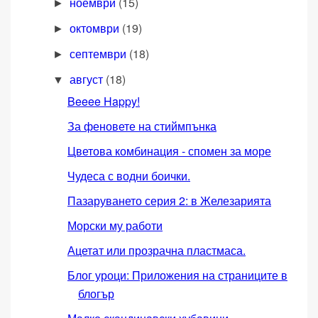
ноември
(15)
►
октомври
(19)
►
септември
(18)
►
август
(18)
▼
Beeee Happy!
За феновете на стиймпънка
Цветова комбинация - спомен за море
Чудеса с водни боички.
Пазаруването серия 2: в Железарията
Морски му работи
Ацетат или прозрачна пластмаса.
Блог уроци: Приложения на страниците в
блогър