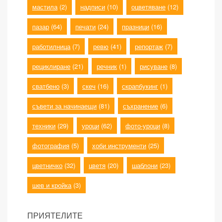
мастила
(2)
надписи
(10)
оцветяване
(12)
пазар
(64)
печати
(24)
празници
(16)
работилница
(7)
ревю
(41)
репортаж
(7)
рециклиране
(21)
речник
(1)
рисуване
(8)
сватбено
(3)
скеч
(16)
скрапбукинг
(1)
съвети за начинаещи
(81)
съхранение
(6)
техники
(29)
уроци
(62)
фото-уроци
(8)
фотография
(5)
хоби инструменти
(25)
цветничко
(32)
цветя
(20)
шаблони
(23)
шев и кройка
(3)
ПРИЯТЕЛИТЕ