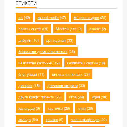
ЕТИКЕТИ
art
(42)
mixed media
(47)
БГ феи с идеи
(38)
Картишоците
(29)
Местенцето
(2)
акцент
(2)
албуми
(16)
арт журнал
(33)
безплатни дигитални печати
(35)
безплатни картинки
(19)
безплатни хартии
(18)
блог уроци
(11)
дигитални печати
(23)
дистрес
(15)
домашни хитрини
(33)
други крафт проекти
(23)
игра
(29)
идея
(38)
календар
(9)
картички
(29)
клип
(26)
коледа
(64)
кръжок
(6)
малки крафтъри
(30)