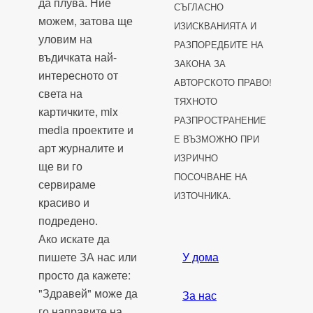
да плува. Ние
СЪГЛАСНО
можем, затова ще
ИЗИСКВАНИЯТА И
уловим на
РАЗПОРЕДБИТЕ НА
въдичката най-
ЗАКОНА ЗА
интересното от
АВТОРСКОТО ПРАВО!
света на
ТЯХНОТО
картичките, mix
РАЗПРОСТРАНЕНИЕ
media проектите и
Е ВЪЗМОЖНО ПРИ
арт журналите и
ИЗРИЧНО
ще ви го
ПОСОЧВАНЕ НА
сервираме
ИЗТОЧНИКА.
красиво и
подредено.
Ако искате да
пишете ЗА нас или
У дома
просто да кажете:
"Здравей" може да
За нас
го направите на