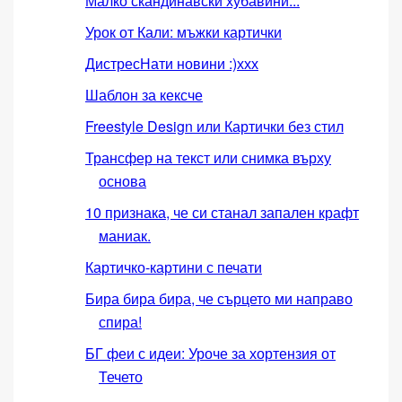
Малко скандинавски хубавини...
Урок от Кали: мъжки картички
ДистресНати новини :)ххх
Шаблон за кексче
Freestyle Design или Картички без стил
Трансфер на текст или снимка върху
основа
10 признака, че си станал запален крафт
маниак.
Картичко-картини с печати
Бира бира бира, че сърцето ми направо
спира!
БГ феи с идеи: Уроче за хортензия от
Течето