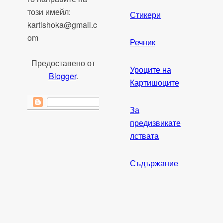
този имейл:
Стикери
kartishoka@gmail.c
om
Речник
Предоставено от
Уроците на
Blogger
.
Картишоците
За
предизвикате
лствата
Съдържание