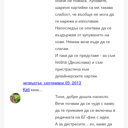
обаче не помага. Хубавите,
шарени хартийки са ми такава
слабост, че въобще не мога да
ги нарежа и използвам.
Напоследък се опитвам да се
въздържам от купуването на
нови. Нямам вече къде да ги
слагам.
И така да се представя - аз съм
Ivolina (Десислава) и съм
пристрастена към
дизайнерските хартии.
четвъртък, септември 05, 2013
Kati
каза...
Тони, добре дошла наоколо.
Вече почвам да се чудя с какво
да те примамя да се включиш в
редичката на БГ-феи с идеи.
А за дистресите... ех, какво да