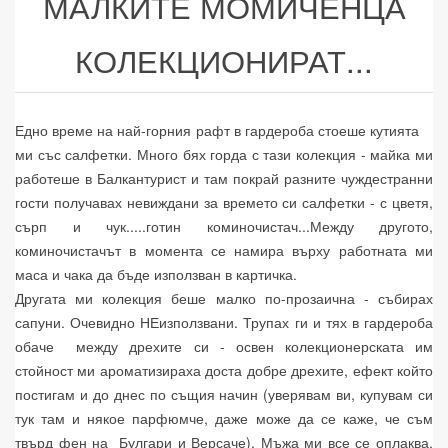
МАЛКИТЕ МОМИЧЕНЦА
КОЛЕКЦИОНИРАТ...
Едно време на най-горния рафт в гардероба стоеше кутията
ми със салфетки. Много бях горда с тази колекция - майка ми
работеше в Балкантурист и там покрай разните чуждестранни
гости получавах невиждани за времето си салфетки - с цветя,
сърп и чук.....готин коминочистач...Между другото,
коминочистачът в момента се намира върху работната ми
маса и чака да бъде използван в картичка.
Другата ми колекция беше малко по-прозаична - събирах
сапуни. Очевидно НЕизползвани. Трупах ги и тях в гардероба
обаче между дрехите си - освен колекционерската им
стойност ми ароматизираха доста добре дрехите, ефект който
постигам и до днес по същия начин (уверявам ви, купувам си
тук там и някое парфюмче, даже може да се каже, че съм
твърд фен на Булгари и Версаче). Мъжа ми все се оплаква,