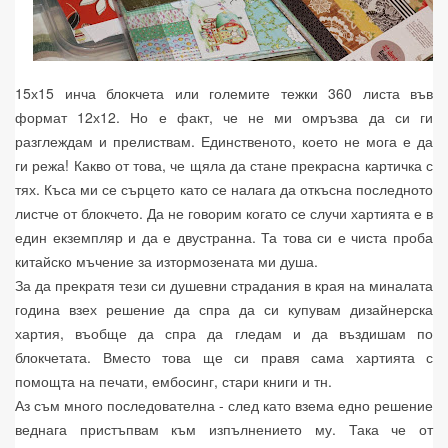
15х15 инча блокчета или големите тежки 360 листа във
формат 12х12. Но е факт, че не ми омръзва да си ги
разглеждам и прелиствам. Единственото, което не мога е да
ги режа! Какво от това, че щяла да стане прекрасна картичка с
тях. Къса ми се сърцето като се налага да откъсна последното
листче от блокчето. Да не говорим когато се случи хартията е в
един екземпляр и да е двустранна. Та това си е чиста проба
китайско мъчение за изтормозената ми душа.
За да прекратя тези си душевни страдания в края на миналата
година взех решение да спра да си купувам дизайнерска
хартия, въобще да спра да гледам и да въздишам по
блокчетата. Вместо това ще си правя сама хартията с
помощта на печати, ембосинг, стари книги и тн.
Аз съм много последователна - след като взема едно решение
веднага пристъпвам към изпълнението му. Така че от