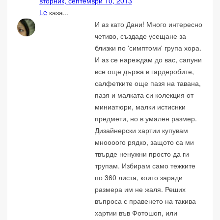
вторник, септември 10, 2013
Le
каза...
И аз като Дани! Много интересно
четиво, създаде усещане за
близки по 'симптоми' група хора.
И аз се нареждам до вас, сапуни
все още държа в гардеробите,
салфетките още пазя на тавана,
пазя и малката си колекция от
миниатюри, малки истиснки
предмети, но в умален размер.
Дизайнерски хартии купувам
мноооого рядко, защото са ми
твърде ненужни просто да ги
трупам. Избирам само тежките
по 360 листа, които заради
размера им не жаля. Реших
въпроса с правенето на такива
хартии във Фотошоп, или