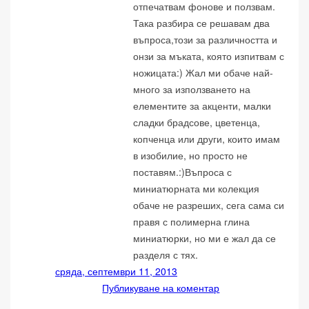
отпечатвам фонове и ползвам.
Така разбира се решавам два
въпроса,този за различността и
онзи за мъката, която изпитвам с
ножицата:) Жал ми обаче най-
много за използването на
елементите за акценти, малки
сладки брадсове, цветенца,
копченца или други, които имам
в изобилие, но просто не
поставям.:)Въпроса с
миниатюрната ми колекция
обаче не разреших, сега сама си
правя с полимерна глина
миниатюрки, но ми е жал да се
разделя с тях.
сряда, септември 11, 2013
Публикуване на коментар