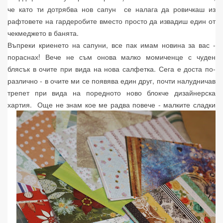
че като ти дотрябва нов сапун се налага да ровичкаш из
рафтовете на гардеробите вместо просто да извадиш един от
чекмеджето в банята.
Въпреки криенето на сапуни, все пак имам новина за вас -
пораснах! Вече не съм онова малко момиченце с чуден
блясък в очите при вида на нова салфетка. Сега е доста по-
различно - в очите ми се появява един друг, почти налудничав
трепет при вида на поредното ново блокче дизайнерска
хартия.
Още не знам кое ме радва повече - малките сладки