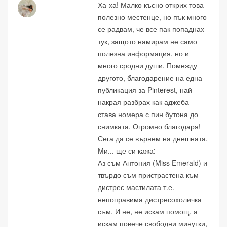
Ха-ха! Малко късно открих това
полезно местенце, но пък много
се радвам, че все пак попаднах
тук, защото намирам не само
полезна информация, но и
много сродни души. Помежду
другото, благодарение на една
публикация за Pinterest, най-
накрая разбрах как аджеба
става номера с пин бутона до
снимката. Огромно благодаря!
Сега да се върнем на днешната.
Ми... ще си кажа:
Аз съм Антония (Miss Emerald) и
твърдо съм пристрастена към
дистрес мастилата т.е.
непоправима дистресохоличка
съм. И не, не искам помощ, а
искам повече свободни минутки,