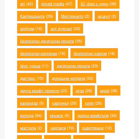
art
(42)
mixed media
(47)
БГ феи с идеи
(38)
Картишоците
(29)
Местенцето
(2)
акцент
(2)
албуми
(16)
арт журнал
(33)
безплатни дигитални печати
(35)
безплатни картинки
(19)
безплатни хартии
(18)
блог уроци
(11)
дигитални печати
(23)
дистрес
(15)
домашни хитрини
(33)
други крафт проекти
(23)
игра
(29)
идея
(38)
календар
(9)
картички
(29)
клип
(26)
коледа
(64)
кръжок
(6)
малки крафтъри
(30)
мастила
(2)
надписи
(10)
оцветяване
(12)