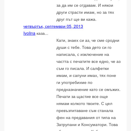
за да им се отдавам. И някои
други страсти имам, но за тях
друг път ще ви кажа.
четвъртък, септември 05, 2013
Ivolina
каза...
Кати, знаех си аз, че сме сродни
души с тебе. Това дето си го
написала, с изключение на
частта с печатите все едно, че аз
съм го писала. И салфетки
имам, и сапуни имах, тях поне
ги употребихме по
предназначение като се омъжих.
Печати за щастие все още
нямам колкото твоите. С цел
превъзпитаване съм станала
фен на предавания от типа на
Затрупани и Консуматори. Това