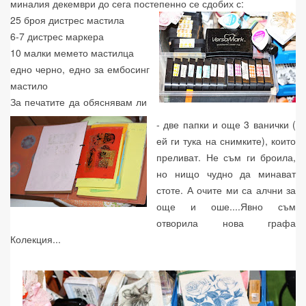
миналия декември до сега постепенно се сдобих с:
25 броя дистрес мастила
6-7 дистрес маркера
10 малки мемето мастилца
едно черно, едно за ембосинг
мастило
За печатите да обяснявам ли
- две папки и още 3 ванички (
ей ги тука на снимките), които
преливат. Не съм ги броила,
но нищо чудно да минават
стоте. А очите ми са алчни за
още и оше....Явно съм
отворила нова графа
Колекция...