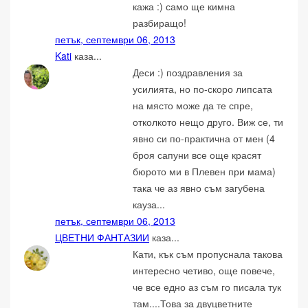
кажа :) само ще кимна
разбиращо!
петък, септември 06, 2013
Kati
каза...
Деси :) поздравления за
усилията, но по-скоро липсата
на място може да те спре,
отколкото нещо друго. Виж се, ти
явно си по-практична от мен (4
броя сапуни все още красят
бюрото ми в Плевен при мама)
така че аз явно съм загубена
кауза...
петък, септември 06, 2013
ЦВЕТНИ ФАНТАЗИИ
каза...
Кати, кък съм пропуснала такова
интересно четиво, още повече,
че все едно аз съм го писала тук
там....Това за двуцветните