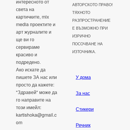
интересното от
АВТОРСКОТО ПРАВО!
света на
ТЯХНОТО
картичките, mix
РАЗПРОСТРАНЕНИЕ
media проектите и
Е ВЪЗМОЖНО ПРИ
арт журналите и
ИЗРИЧНО
ще ви го
ПОСОЧВАНЕ НА
сервираме
ИЗТОЧНИКА.
красиво и
подредено.
Ако искате да
пишете ЗА нас или
У дома
просто да кажете:
"Здравей" може да
За нас
го направите на
този имейл:
Стикери
kartishoka@gmail.c
om
Речник