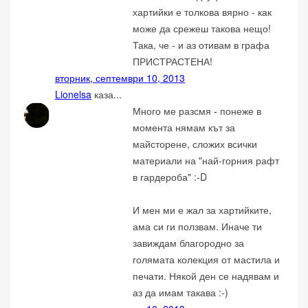
хартийки е толкова вярно - как
може да срежеш такова нещо!
Така, че - и аз отивам в графа
ПРИСТРАСТЕНА!
вторник, септември 10, 2013
Lionelsa
каза...
Много ме разсмя - понеже в
момента нямам кът за
майсторене, сложих всички
материали на "най-горния рафт
в гардероба" :-D
И мен ми е жал за хартийките,
ама си ги ползвам. Иначе ти
завиждам благородно за
голямата колекция от мастила и
печати. Някой ден се надявам и
аз да имам такава :-)