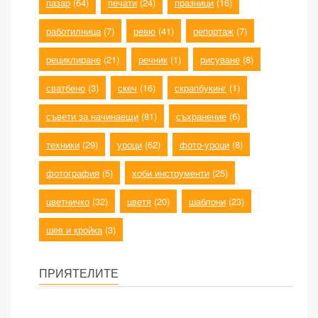
пазар
(64)
печати
(24)
празници
(16)
работилница
(7)
ревю
(41)
репортаж
(7)
рециклиране
(21)
речник
(1)
рисуване
(8)
сватбено
(3)
скеч
(16)
скрапбукинг
(1)
съвети за начинаещи
(81)
съхранение
(6)
техники
(29)
уроци
(62)
фото-уроци
(8)
фотография
(5)
хоби инструменти
(25)
цветничко
(32)
цветя
(20)
шаблони
(23)
шев и кройка
(3)
ПРИЯТЕЛИТЕ