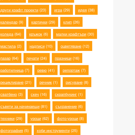
други крафт проекти
(23)
игра
(29)
идея
(38)
календар
(9)
картички
(29)
клип
(26)
коледа
(64)
кръжок
(6)
малки крафтъри
(30)
мастила
(2)
надписи
(10)
оцветяване
(12)
пазар
(64)
печати
(24)
празници
(16)
работилница
(7)
ревю
(41)
репортаж
(7)
рециклиране
(21)
речник
(1)
рисуване
(8)
сватбено
(3)
скеч
(16)
скрапбукинг
(1)
съвети за начинаещи
(81)
съхранение
(6)
техники
(29)
уроци
(62)
фото-уроци
(8)
фотография
(5)
хоби инструменти
(25)