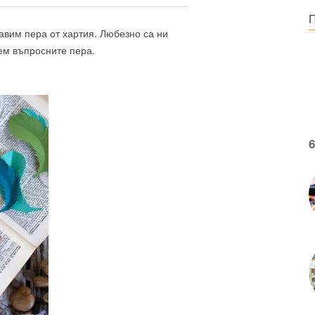
равим пера от хартия. Любезно са ни
ем въпросните пера.
6