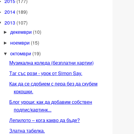
2015
(177)
►
2014
(189)
►
2013
(107)
▼
декември
(10)
►
ноември
(15)
►
октомври
(19)
▼
Музикална коледа (безплатни хартии)
Tаг със рози - урок от Simon Say.
Как да се сдобием с пера без да скубем
кокошки.
Блог уроци: как да добавим собствен
подпис/картинк...
Лепилото – кога какво да бъде?
Златна табелка.