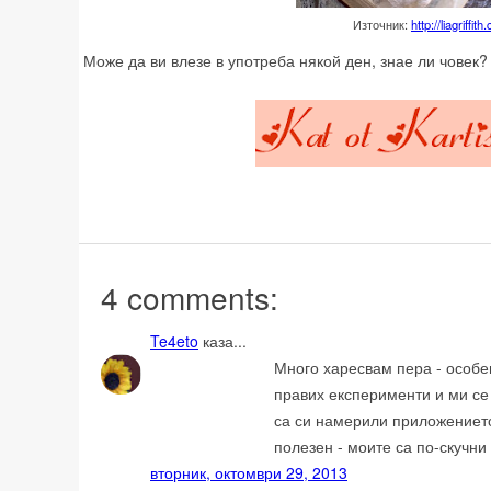
Източник:
http://liagriffit
Може да ви влезе в употреба някой ден, знае ли човек?
4 comments:
Te4eto
каза...
Много харесвам пера - особе
правих експерименти и ми се 
са си намерили приложениет
полезен - моите са по-скучни 
вторник, октомври 29, 2013