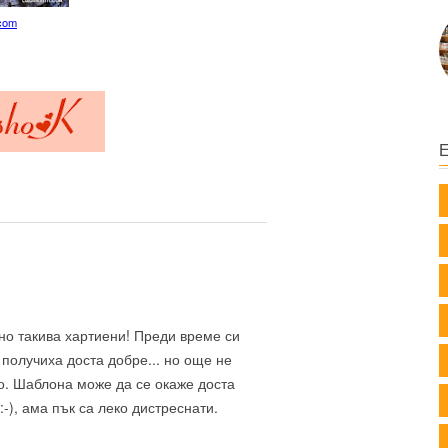
h.com
но такива хартиени! Преди време си
получиха доста добре... но още не
о. Шаблона може да се окаже доста
:-), ама пък са леко дистреснати.