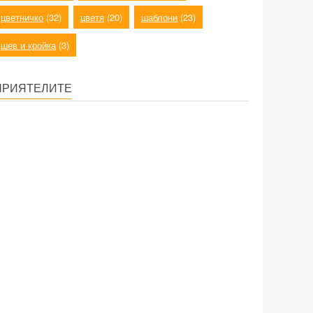
цветничко
(32)
цветя
(20)
шаблони
(23)
шев и кройка
(3)
ПРИЯТЕЛИТЕ