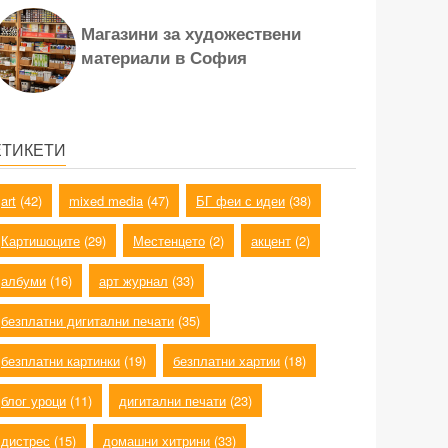
Магазини за художествени
материали в София
ЕТИКЕТИ
art
(42)
mixed media
(47)
БГ феи с идеи
(38)
Картишоците
(29)
Местенцето
(2)
акцент
(2)
албуми
(16)
арт журнал
(33)
безплатни дигитални печати
(35)
безплатни картинки
(19)
безплатни хартии
(18)
блог уроци
(11)
дигитални печати
(23)
дистрес
(15)
домашни хитрини
(33)