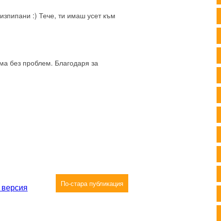
-изпипани :) Тече, ти имаш усет към
ема без проблем. Благодаря за
По-стара публикация
 версия