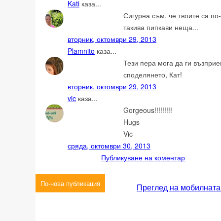
Kati
каза...
Сигурна съм, че твоите са по
такива пипкави неща...
вторник, октомври 29, 2013
Plamnito
каза...
Тези пера мога да ги възпри
споделянето, Кат!
вторник, октомври 29, 2013
vic
каза...
Gorgeous!!!!!!!!!
Hugs
Vic
сряда, октомври 30, 2013
Публикуване на коментар
По-нова публикация
Преглед на мобилната