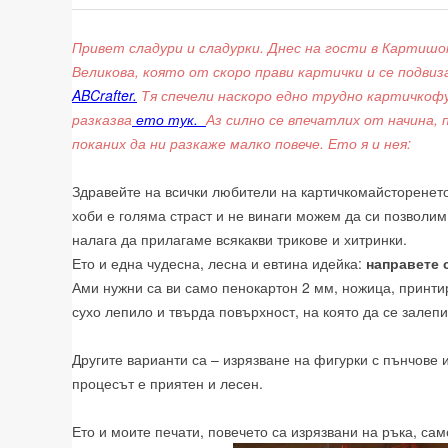
Привет сладури и сладурки. Днес на гости в Картишо
Великова, която от скоро прави картички и се подв
ABCrafter.
Тя спечели наскоро едно трудно картичкоф
разказва
ето тук.
Аз силно се впечатлих от начина, 
поканих да ни разкаже малко повече. Ето я и нея:
Здравейте на всички любители на картичкомайсторенето
хоби е голяма страст и не винаги можем да си позволим 
налага да прилагаме всякакви трикове и хитринки.
Ето и една чудесна, лесна и евтина идейка:
направете 
Ами нужни са ви само пенокартон 2 мм, ножица, принт
сухо лепило и твърда повърхност, на която да се залепи
Другите варианти са – изрязване на фигурки с пънчове 
процесът е приятен и лесен.
Ето и моите печати, повечето са изрязвани на ръка, сам