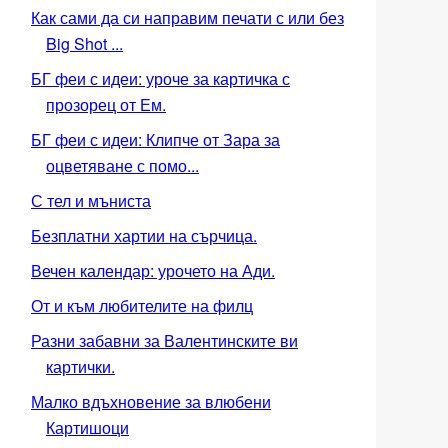
Как сами да си направим печати с или без
Big Shot ...
БГ феи с идеи: уроче за картичка с
прозорец от Ем.
БГ феи с идеи: Клипче от Зара за
оцветяване с помо...
С тел и мъниста
Безплатни хартии на сърчица.
Вечен календар: урочето на Ади.
От и към любителите на филц
Разни забавни за Валентинските ви
картички.
Малко вдъхновение за влюбени
Картишоци