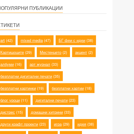
ПОПУЛЯРНИ ПУБЛИКАЦИИ
ЕТИКЕТИ
art
(42)
mixed media
(47)
БГ феи с идеи
(38)
Картишоците
(29)
Местенцето
(2)
акцент
(2)
албуми
(16)
арт журнал
(33)
безплатни дигитални печати
(35)
безплатни картинки
(19)
безплатни хартии
(18)
блог уроци
(11)
дигитални печати
(23)
дистрес
(15)
домашни хитрини
(33)
други крафт проекти
(23)
игра
(29)
идея
(38)