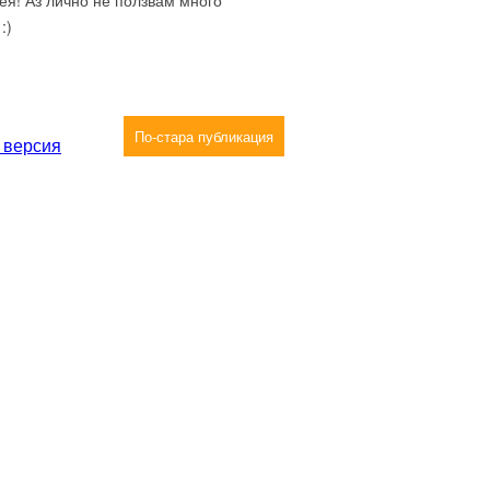
ея! Аз лично не ползвам много
:)
По-стара публикация
 версия