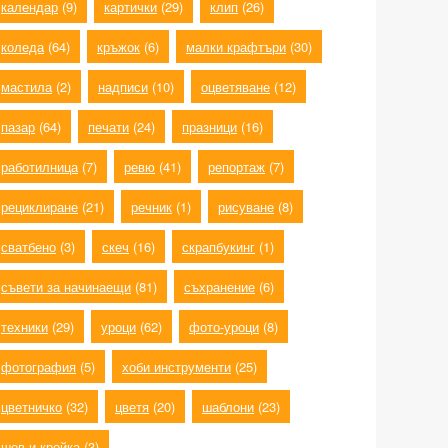
календар
(9)
картички
(29)
клип
(26)
коледа
(64)
кръжок
(6)
малки крафтъри
(30)
мастила
(2)
надписи
(10)
оцветяване
(12)
пазар
(64)
печати
(24)
празници
(16)
работилница
(7)
ревю
(41)
репортаж
(7)
рециклиране
(21)
речник
(1)
рисуване
(8)
сватбено
(3)
скеч
(16)
скрапбукинг
(1)
съвети за начинаещи
(81)
съхранение
(6)
техники
(29)
уроци
(62)
фото-уроци
(8)
фотография
(5)
хоби инструменти
(25)
цветничко
(32)
цветя
(20)
шаблони
(23)
шев и кройка
(3)