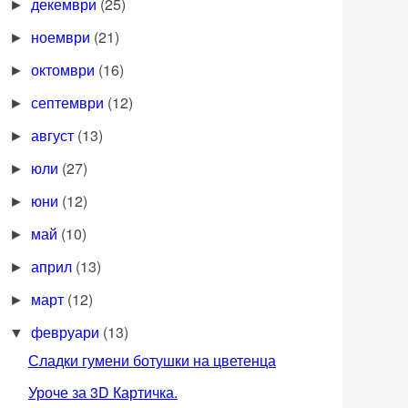
декември
(25)
►
ноември
(21)
►
октомври
(16)
►
септември
(12)
►
август
(13)
►
юли
(27)
►
юни
(12)
►
май
(10)
►
април
(13)
►
март
(12)
►
февруари
(13)
▼
Сладки гумени ботушки на цветенца
Уроче за 3D Картичка.