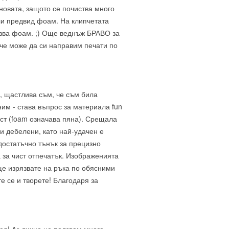
новата, защото се почиства много
ли предвид фоам. На клипчетата
лзва фоам. ;) Още веднъж БРАВО за
, че може да си направим печати по
а, щастлива съм, че съм била
ним - става въпрос за материала fun
ист (foam означава пяна). Срещала
ни дебелени, като най-удачен е
 достатъчно тънък за прецизно
 за чист отпечатък. Изображенията
ще изрязвате на ръка по обясними
те се и творете! Благодаря за