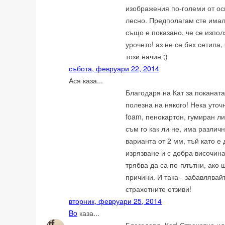
изображения по-големи от ос
лесно. Предполагам сте има
също е показано, че се изпо
урочето! аз не се бях сетила
този начин ;)
събота, февруари 22, 2014
Ася каза...
Благодаря на Кат за поканат
полезна на някого! Нека уточ
foam, пенокартон, гумиран л
съм го как ли не, има различ
варианта от 2 мм, тъй като е
изрязване и с добра височина
трябва да са по-плътни, ако 
причини. И така - забавлявай
страхотните отзиви!
вторник, февруари 25, 2014
Bo
каза...