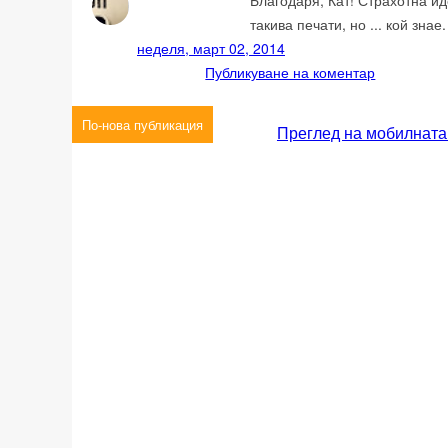
Благодаря, Кат! Страхотна ид
такива печати, но ... кой знае. 
неделя, март 02, 2014
Публикуване на коментар
По-нова публикация
Преглед на мобилната