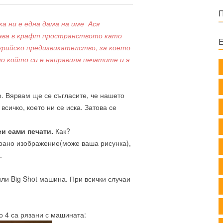
ка ни е една дама на име Ася
изава в крафт пространството като
урийско предизвикателство, за което
по който си е направила печатите и я
. Вярвам ще се съгласите, че нашето
всичко, което ни се иска. Затова се
си сами печати.
Как?
ирано изображение(може ваша рисунка),
.
или Big Shot машина. При всички случаи
о 4 са рязани с машината: