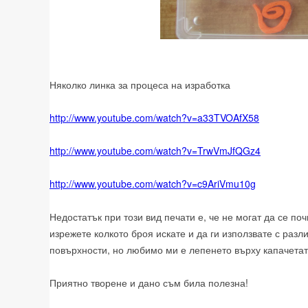
Няколко линка за процеса на изработка
http://www.youtube.com/watch?v=a33TVOAfX58
http://www.youtube.com/watch?v=TrwVmJfQGz4
http://www.youtube.com/watch?v=c9AriVmu10g
Недостатък при този вид печати е, че не могат да се по
изрежете колкото броя искате и да ги използвате с разл
повърхности, но любимо ми е лепенето върху капачетата
Приятно творене и дано съм била полезна!