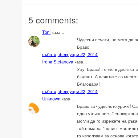
5 comments:
Toni
каза...
Чудесни печати, не мога да п
Браво!
събота, февруари 22, 2014
Irena Stefanova
каза...
Уау! Браво! Точно в десяткат
бюджет! А печатите са много 
Благодаря!
събота, февруари 22, 2014
Unknown
каза...
Браво за чудесното уроче! С
едно уточнение. Пенокартона 
могли да го изрежете на ръка
той няма да "попие" мастилот
го използвам за основа когат