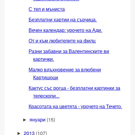
С тел и мъниста
Безплатни хартии на сърчица.
Вечен календар: урочето на Ади.
От и към любителите на филц
Разни забавни за Валентинските ви
картички.
Малко вдъхновение за влюбени
Картишоци
Кактус със рогца - безплатни картинки за
телескопи...
Красотата на цветята - урочето на Течето.
януари
(15)
►
2013
(107)
►