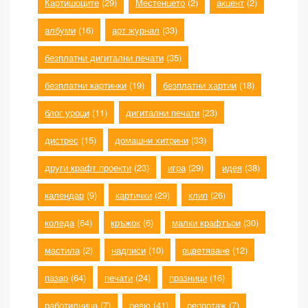
Картишоците
(29)
Местенцето
(2)
акцент
(2)
албуми
(16)
арт журнал
(33)
безплатни дигитални печати
(35)
безплатни картинки
(19)
безплатни хартии
(18)
блог уроци
(11)
дигитални печати
(23)
дистрес
(15)
домашни хитрини
(33)
други крафт проекти
(23)
игра
(29)
идея
(38)
календар
(9)
картички
(29)
клип
(26)
коледа
(64)
кръжок
(6)
малки крафтъри
(30)
мастила
(2)
надписи
(10)
оцветяване
(12)
пазар
(64)
печати
(24)
празници
(16)
работилница
(7)
ревю
(41)
репортаж
(7)