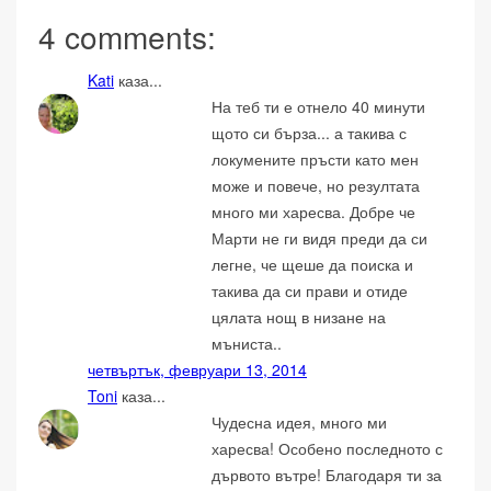
4 comments:
Kati
каза...
На теб ти е отнело 40 минути
щото си бърза... а такива с
локумените пръсти като мен
може и повече, но резултата
много ми харесва. Добре че
Марти не ги видя преди да си
легне, че щеше да поиска и
такива да си прави и отиде
цялата нощ в низане на
мъниста..
четвъртък, февруари 13, 2014
Toni
каза...
Чудесна идея, много ми
харесва! Особено последното с
дървото вътре! Благодаря ти за