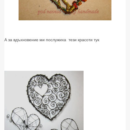
А за вдъхновение ми послужиха тези красоти тук