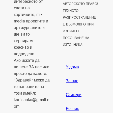
интересното от
АВТОРСКОТО ПРАВО!
света на
ТЯХНОТО
картичките, mix
РАЗПРОСТРАНЕНИЕ
media проектите и
Е ВЪЗМОЖНО ПРИ
арт журналите и
ИЗРИЧНО
ще ви го
ПОСОЧВАНЕ НА
сервираме
ИЗТОЧНИКА.
красиво и
подредено.
Ако искате да
пишете ЗА нас или
У дома
просто да кажете:
"Здравей" може да
За нас
го направите на
този имейл:
Стикери
kartishoka@gmail.c
om
Речник