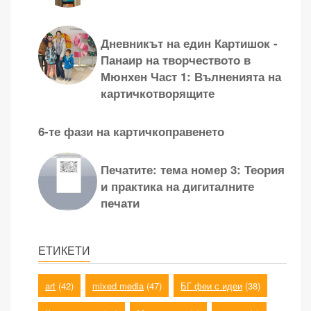
Дневникът на един Картишок -
Панаир на творчеството в
Мюнхен Част 1: Вълненията на
картичкотворящите
6-те фази на картичкоправенето
Печатите: тема номер 3: Теория
и практика на дигиталните
печати
ЕТИКЕТИ
art
(42)
mixed media
(47)
БГ феи с идеи
(38)