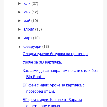
юли
(27)
►
юни
(12)
►
май
(10)
►
април
(13)
►
март
(12)
►
февруари
(13)
▼
Сладки гумени ботушки на цветенца
Уроче за 3D Картичка.
Как сами да си направим печати с или без
Big Shot ...
БГ феи с идеи: уроче за картичка с
прозорец от Ем.
БГ феи с идеи: Клипче от Зара за
оцветяване с помо...