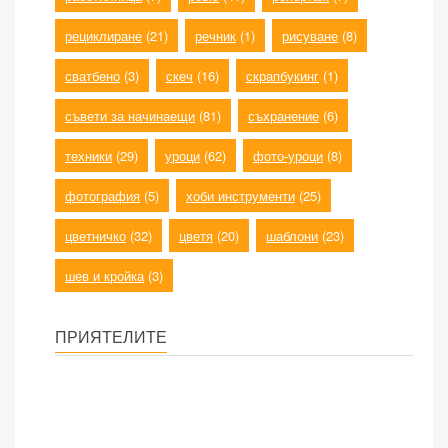
рециклиране
(21)
речник
(1)
рисуване
(8)
сватбено
(3)
скеч
(16)
скрапбукинг
(1)
съвети за начинаещи
(81)
съхранение
(6)
техники
(29)
уроци
(62)
фото-уроци
(8)
фотография
(5)
хоби инструменти
(25)
цветничко
(32)
цветя
(20)
шаблони
(23)
шев и кройка
(3)
ПРИЯТЕЛИТЕ