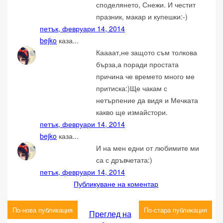
споделянето, Снежи. И честит
празник, макар и купешки:-)
петък, февруари 14, 2014
bejko
каза...
Каааат,не защото съм толкова
бърза,а поради простата
причина че времето много ме
притиска:)Ще чакам с
нетърпение да видя и Мечката
какво ще измайстори.
петък, февруари 14, 2014
bejko
каза...
И на мен едни от любимите ми
са с дръвчетата:)
петък, февруари 14, 2014
Публикуване на коментар
По-нова публикация
По-стара публикация
Преглед на