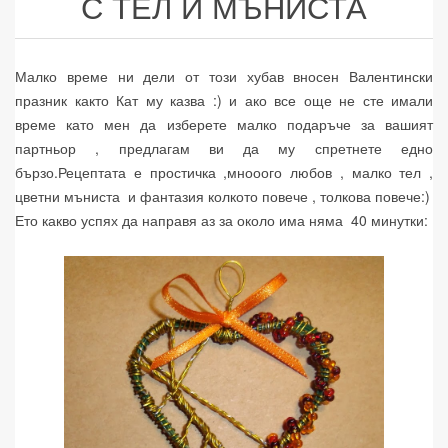
С ТЕЛ И МЪНИСТА
Малко време ни дели от този хубав вносен Валентински
празник както Кат му казва :) и ако все още не сте имали
време като мен да изберете малко подаръче за вашият
партньор , предлагам ви да му спретнете едно
бързо.Рецептата е простичка ,мнооого любов , малко тел ,
цветни мъниста и фантазия колкото повече , толкова повече:)
Ето какво успях да направя аз за около има няма 40 минутки: