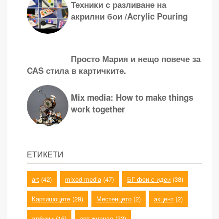
Техники с разливане на
акрилни бои /Acrylic Pouring
Просто Мария и нещо повече за
CAS стила в картичките.
Mix media: How to make things
work together
ЕТИКЕТИ
art
(42)
mixed media
(47)
БГ феи с идеи
(38)
Картишоците
(29)
Местенцето
(2)
акцент
(2)
албуми
(16)
арт журнал
(33)