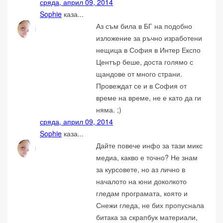
сряда, април 09, 2014
Sophie
каза...
Аз съм била в БГ на подобно
изложение за ръчно изработени
нещица в София в Интер Експо
Център беше, доста голямо с
щандове от много страни.
Провеждат се и в София от
време на време, не е като да ги
няма. ;)
сряда, април 09, 2014
Sophie
каза...
Дайте повече инфо за тази микс
медиа, какво е точно? Не знам
за курсовете, но аз лично в
началото на юни доколкото
гледам програмата, която и
Снежи гледа, не бих пропуснала
битака за скрапбук материали,