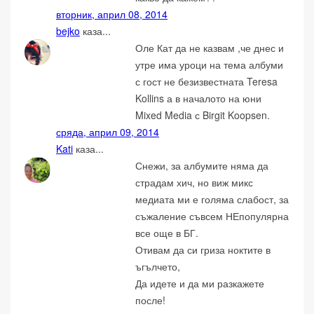
вторник, април 08, 2014
bejko
каза...
Оле Кат да не казвам ,че днес и
утре има уроци на тема албуми
с гост не безизвестната Teresa
Kollins а в началото на юни
Mixed Media с Birgit Koopsen.
сряда, април 09, 2014
Kati
каза...
Снежи, за албумите няма да
страдам хич, но виж микс
медиата ми е голяма слабост, за
съжаление съвсем НЕпопулярна
все още в БГ.
Отивам да си гриза ноктите в
ъгълчето,
Да идете и да ми разкажете
после!