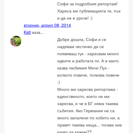
Софи за подробния репортаж!
Хареса ми публикацията ти, пък
и да не е уроче! :)
вторник, април 08, 2014
Kati
каза...
Добре дошла, Софи и се
надявам честичко да се
появяваш тук - харесвам много
идеите и работата ти. А и както
казва любимия Мечо Пух -
колкото повече, толкова повече
:)
Много ми харесва репортажа -
единственото, което не ми
харесва, е че в БГ няма такива
събития. Ако Германия не са
много запалени по хобито ни, а
правят такива неща... тогава ние
какво да кажем??