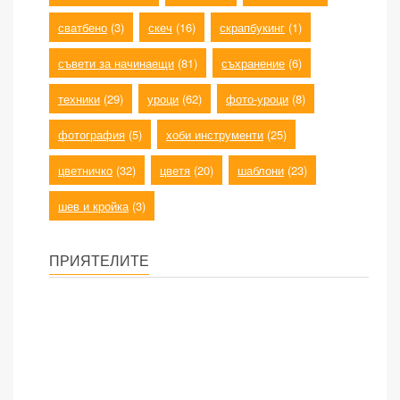
сватбено
(3)
скеч
(16)
скрапбукинг
(1)
съвети за начинаещи
(81)
съхранение
(6)
техники
(29)
уроци
(62)
фото-уроци
(8)
фотография
(5)
хоби инструменти
(25)
цветничко
(32)
цветя
(20)
шаблони
(23)
шев и кройка
(3)
ПРИЯТЕЛИТЕ