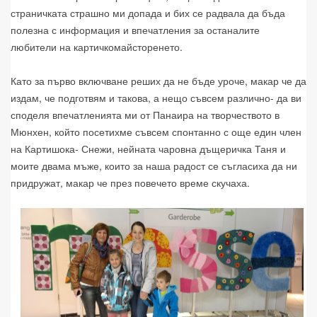
страничката страшно ми допада и бих се радвала да бъда
полезна с информация и впечатления за останалите
любители на картичкомайсторенето.
Като за първо включване реших да не бъде уроче, макар че да
издам, че подготвям и такова, а нещо съвсем различно- да ви
споделя впечатленията ми от Панаира на творчеството в
Мюнхен, който посетихме съвсем спонтанно с още един член
на Картишока- Снежи, нейната чаровна дъщеричка Таня и
моите двама мъже, които за наша радост се съгласиха да ни
придружат, макар че през повечето време скучаха.