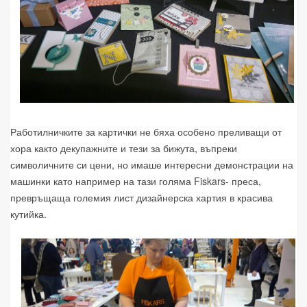
Работилничките за картички не бяха особено преливащи от
хора както декупажните и тези за бижута, въпреки
символичните си цени, но имаше интересни демонстрации на
машинки като например на тази голяма Fiskars- преса,
превръщаща големия лист дизайнерска хартия в красива
кутийка.