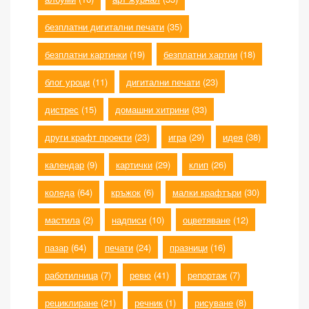
безплатни дигитални печати
(35)
безплатни картинки
(19)
безплатни хартии
(18)
блог уроци
(11)
дигитални печати
(23)
дистрес
(15)
домашни хитрини
(33)
други крафт проекти
(23)
игра
(29)
идея
(38)
календар
(9)
картички
(29)
клип
(26)
коледа
(64)
кръжок
(6)
малки крафтъри
(30)
мастила
(2)
надписи
(10)
оцветяване
(12)
пазар
(64)
печати
(24)
празници
(16)
работилница
(7)
ревю
(41)
репортаж
(7)
рециклиране
(21)
речник
(1)
рисуване
(8)