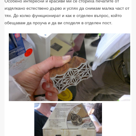
Особено интересни и красиви ми се сториха печатите от
издялкано естествено дърво и успях да снимам малка част от
тях. До колко функционират и как е отделен въпрос, който
обещавам да проуча и да ви споделя в отделен пост.