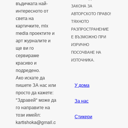
въдичката най-
ЗАКОНА ЗА
интересното от
АВТОРСКОТО ПРАВО!
света на
ТЯХНОТО
картичките, mix
РАЗПРОСТРАНЕНИЕ
media проектите и
Е ВЪЗМОЖНО ПРИ
арт журналите и
ИЗРИЧНО
ще ви го
ПОСОЧВАНЕ НА
сервираме
ИЗТОЧНИКА.
красиво и
подредено.
Ако искате да
пишете ЗА нас или
У дома
просто да кажете:
"Здравей" може да
За нас
го направите на
този имейл:
Стикери
kartishoka@gmail.c