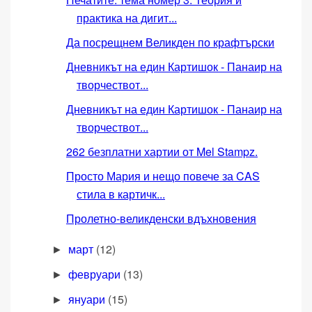
практика на дигит...
Да посрещнем Великден по крафтърски
Дневникът на един Картишок - Панаир на
творчествот...
Дневникът на един Картишок - Панаир на
творчествот...
262 безплатни хартии от Mel Stampz.
Просто Мария и нещо повече за CAS
стила в картичк...
Пролетно-великденски вдъхновения
март
(12)
►
февруари
(13)
►
януари
(15)
►