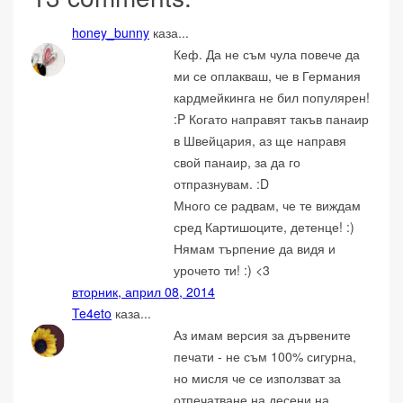
honey_bunny
каза...
Кеф. Да не съм чула повече да
ми се оплакваш, че в Германия
кардмейкинга не бил популярен!
:P Когато направят такъв панаир
в Швейцария, аз ще направя
свой панаир, за да го
отпразнувам. :D
Много се радвам, че те виждам
сред Картишоците, детенце! :)
Нямам търпение да видя и
урочето ти! :) <3
вторник, април 08, 2014
Te4eto
каза...
Аз имам версия за дървените
печати - не съм 100% сигурна,
но мисля че се използват за
отпечатване на десени на