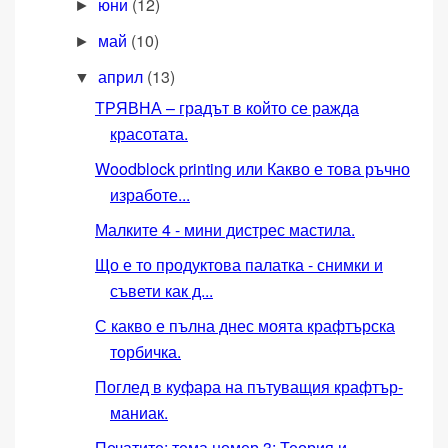
юни
(12)
►
май
(10)
►
април
(13)
▼
ТРЯВНА – градът в който се ражда
красотата.
Woodblock printing или Какво е това ръчно
изработе...
Малките 4 - мини дистрес мастила.
Що е то продуктова палатка - снимки и
съвети как д...
С какво е пълна днес моята крафтърска
торбичка.
Поглед в куфара на пътуващия крафтър-
маниак.
Печатите: тема номер 3: Теория и