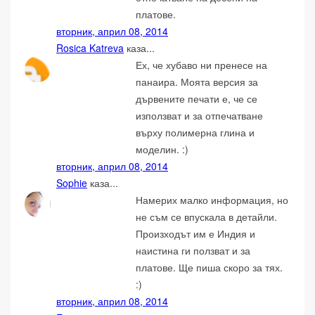
платове.
вторник, април 08, 2014
Rosica Katreva
каза...
Ех, че хубаво ни пренесе на
панаира. Моята версия за
дървените печати е, че се
използват и за отпечатване
върху полимерна глина и
моделин. :)
вторник, април 08, 2014
Sophie
каза...
Намерих малко информация, но
не съм се впускала в детайли.
Произходът им е Индия и
наистина ги ползват и за
платове. Ще пиша скоро за тях.
:)
вторник, април 08, 2014