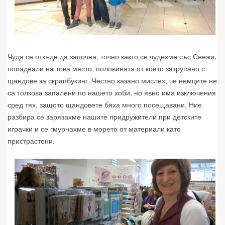
Чудя се откъде да започна, точно както се чудехме със Снежи,
попаднали на това място, половината от което затрупано с
щандове за скрапбукинг. Честно казано мислех, че немците не
са толкова запалени по нашето хоби, но явно има изключения
сред тях, защото щандовете бяха много посещавани. Ние
разбира се зарязахме нашите придружители при детските
играчки и се гмурнахме в морето от материали като
пристрастени.