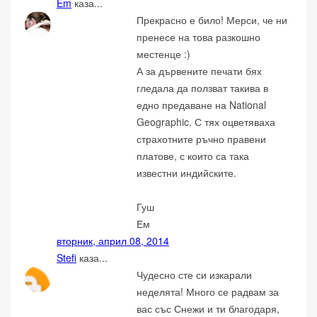
Em
каза...
Прекрасно е било! Мерси, че ни
пренесе на това разкошно
местенце :)
А за дървените печати бях
гледала да ползват такива в
едно предаване на National
Geographic. С тях оцветяваха
страхотните ръчно правени
платове, с които са така
известни индийските.
Гуш
Ем
вторник, април 08, 2014
Stefi
каза...
Чудесно сте си изкарали
неделята! Много се радвам за
вас със Снежи и ти благодаря,