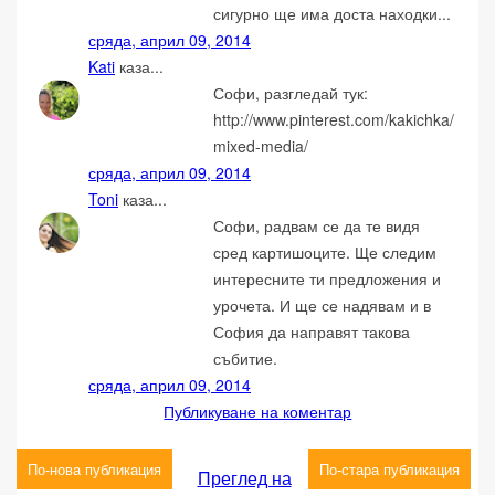
сигурно ще има доста находки...
сряда, април 09, 2014
Kati
каза...
Софи, разгледай тук:
http://www.pinterest.com/kakichka/
mixed-media/
сряда, април 09, 2014
Toni
каза...
Софи, радвам се да те видя
сред картишоците. Ще следим
интересните ти предложения и
урочета. И ще се надявам и в
София да направят такова
събитие.
сряда, април 09, 2014
Публикуване на коментар
По-нова публикация
По-стара публикация
Преглед на