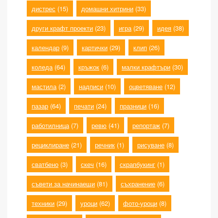
дистрес
(15)
домашни хитрини
(33)
други крафт проекти
(23)
игра
(29)
идея
(38)
календар
(9)
картички
(29)
клип
(26)
коледа
(64)
кръжок
(6)
малки крафтъри
(30)
мастила
(2)
надписи
(10)
оцветяване
(12)
пазар
(64)
печати
(24)
празници
(16)
работилница
(7)
ревю
(41)
репортаж
(7)
рециклиране
(21)
речник
(1)
рисуване
(8)
сватбено
(3)
скеч
(16)
скрапбукинг
(1)
съвети за начинаещи
(81)
съхранение
(6)
техники
(29)
уроци
(62)
фото-уроци
(8)