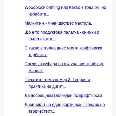
Woodblock printing или Какво е това ръчно
изработе...
Малките 4 - мини дистрес мастила.
Що е то продуктова палатка - снимки и
съвети как д...
С какво е пълна днес моята крафтърска
торбичка.
Поглед в куфара на пътуващия крафтър-
маниак.
Печатите: тема номер 3: Теория и
практика на дигит...
Да посрещнем Великден по крафтърски
Дневникът на един Картишок - Панаир на
творчествот...