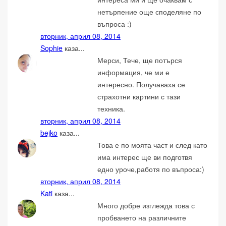
нетърпение още споделяне по
въпроса :)
вторник, април 08, 2014
Sophie
каза...
Мерси, Тече, ще потърся
информация, че ми е
интересно. Получаваха се
страхотни картини с тази
техника.
вторник, април 08, 2014
bejko
каза...
Това е по моята част и след като
има интерес ще ви подготвя
едно уроче,работя по въпроса:)
вторник, април 08, 2014
Kati
каза...
Много добре изглежда това с
пробването на различните