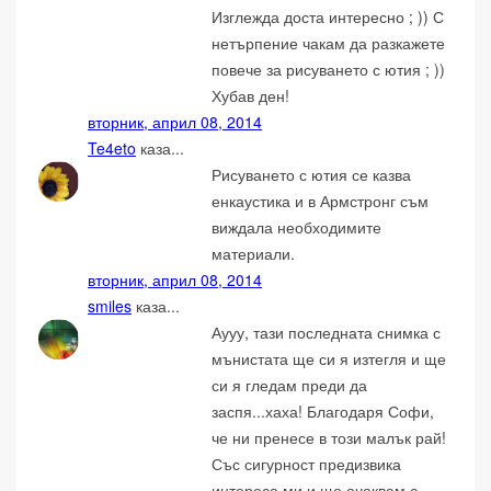
Изглежда доста интересно ; )) С
нетърпение чакам да разкажете
повече за рисуването с ютия ; ))
Хубав ден!
вторник, април 08, 2014
Te4eto
каза...
Рисуването с ютия се казва
енкаустика и в Армстронг съм
виждала необходимите
материали.
вторник, април 08, 2014
smiles
каза...
Аууу, тази последната снимка с
мънистата ще си я изтегля и ще
си я гледам преди да
заспя...хаха! Благодаря Софи,
че ни пренесе в този малък рай!
Със сигурност предизвика
интереса ми и ще очаквам с