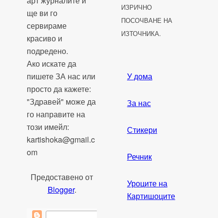
арт журналите и
ИЗРИЧНО
ще ви го
ПОСОЧВАНЕ НА
сервираме
ИЗТОЧНИКА.
красиво и
подредено.
Ако искате да
пишете ЗА нас или
У дома
просто да кажете:
"Здравей" може да
За нас
го направите на
този имейл:
Стикери
kartishoka@gmail.c
om
Речник
Предоставено от
Уроците на
Blogger
.
Картишоците