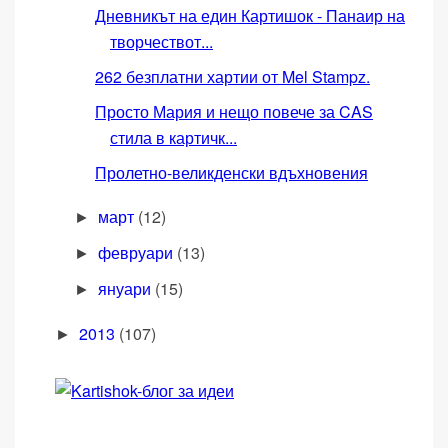
Дневникът на един Картишок - Панаир на
творчествот...
262 безплатни хартии от Mel Stampz.
Просто Мария и нещо повече за CAS
стила в картичк...
Пролетно-великденски вдъхновения
март
(12)
►
февруари
(13)
►
януари
(15)
►
2013
(107)
►