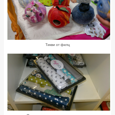
Тикви от филц