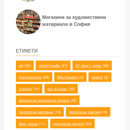
Магазини за художествени
материали в София
ЕТИКЕТИ
art
(42)
mixed media
(47)
БГ феи с идеи
(38)
Картишоците
(29)
Местенцето
(2)
акцент
(2)
албуми
(16)
арт журнал
(33)
безплатни дигитални печати
(35)
безплатни картинки
(19)
безплатни хартии
(18)
блог уроци
(11)
дигитални печати
(23)