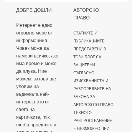
ДОБРЕ ДОШЛИ
АВТОРСКО
ПРАВО
Интернет е едно
огромно море от
СТАТИИТЕ И
информациия.
ПУБЛИКАЦИИТЕ
Човек може да
ПРЕДСТАВЕНИ В
намери всичко, ако
ТОЗИ БЛОГ СА
има време и може
ЗАЩИТЕНИ
да плува. Ние
СЪГЛАСНО
можем, затова ще
ИЗИСКВАНИЯТА И
уловим на
РАЗПОРЕДБИТЕ НА
въдичката най-
ЗАКОНА ЗА
интересното от
АВТОРСКОТО ПРАВО!
света на
ТЯХНОТО
картичките, mix
РАЗПРОСТРАНЕНИЕ
media проектите и
Е ВЪЗМОЖНО ПРИ