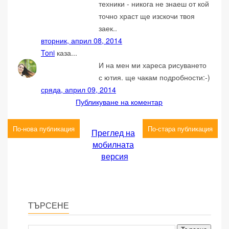
техники - никога не знаеш от кой
точно храст ще изскочи твоя
заек..
вторник, април 08, 2014
Toni
каза...
И на мен ми хареса рисуването
с ютия. ще чакам подробности:-)
сряда, април 09, 2014
Публикуване на коментар
По-нова публикация
По-стара публикация
Преглед на
мобилната
версия
ТЪРСЕНЕ