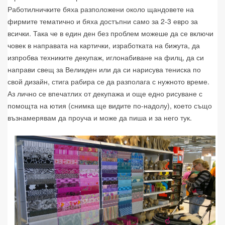
Работилничките бяха разположени около щандовете на
фирмите тематично и бяха достъпни само за 2-3 евро за
всички. Така че в един ден без проблем можеше да се включи
човек в направата на картички, изработката на бижута, да
изпробва техниките декупаж, иглонабиване на филц, да си
направи свещ за Великден или да си нарисува тениска по
свой дизайн, стига рабира се да разполага с нужното време.
Аз лично се впечатлих от декупажа и още едно рисуване с
помощта на ютия (снимка ще видите по-надолу), което също
възнамерявам да проуча и може да пиша и за него тук.