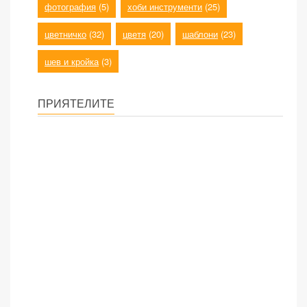
фотография
(5)
хоби инструменти
(25)
цветничко
(32)
цветя
(20)
шаблони
(23)
шев и кройка
(3)
ПРИЯТЕЛИТЕ