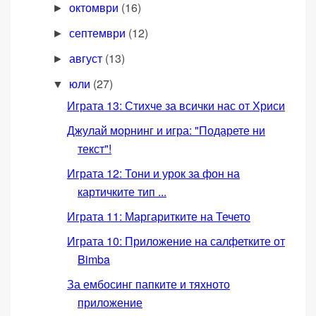
октомври
(16)
►
септември
(12)
►
август
(13)
►
юли
(27)
▼
Играта 13: Стихче за всички нас от Хриси
Джулай морнинг и игра: "Подарете ни
текст"!
Играта 12: Тони и урок за фон на
картичките тип ...
Играта 11: Маргаритките на Течето
Играта 10: Приложение на салфетките от
Bimba
За ембосинг папките и тяхното
приложение