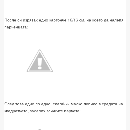
После си изрязах едно картонче 16/16 см, на което да налепя
парченцата:
След това едно по едно, слагайки малко лепило в средата на
квадратчето, залепих всичките парчета: