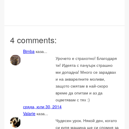
4 comments:
Bimba
каза...
Урочето е страхотно! Благодаря
ти! Идеята с пачуърк страшно
ми допадна! Много се зарадвах
и на акварелните моливи,
защото смятам в най-скоро
време да опитам и аз да
оцветявам с тях :)
сряда, юли 30, 2014
Valarie
каза...
Чудесен урок. Някой ден, когато
си купя машина ще си спомня за