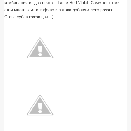
комбинация от два цвята – Tan и Red Violet. Само тенът ми
стои много жълто-кафяво и затова добавям леко розово.
Става хубав кожов цвят :):