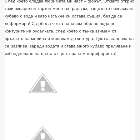
След което следва любимата ми част – фонът. Откакто открих
този акварелен картон много се радвам, защото го наквасвам
хубаво с вода и като изсъхне си остава същия, без да се
деформира! С дебела четка нанасям обилно вода по
контурите на русалката, след което с тънка взимам от
връхчето на молива и минавам до контура. Цветът започва да
се разлива, заради водата и става много хубаво преливане и
избледняване на цвета от центъра към периферията: