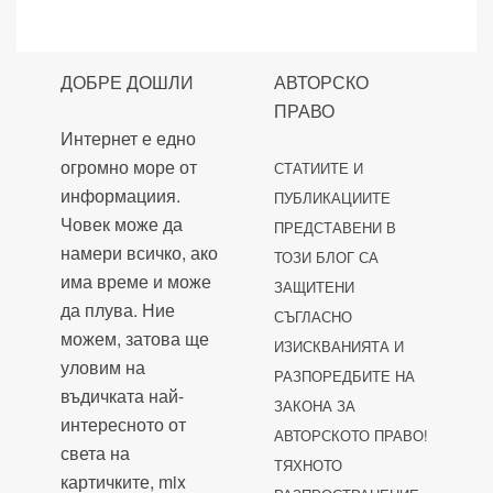
ДОБРЕ ДОШЛИ
АВТОРСКО
ПРАВО
Интернет е едно
огромно море от
СТАТИИТЕ И
информациия.
ПУБЛИКАЦИИТЕ
Човек може да
ПРЕДСТАВЕНИ В
намери всичко, ако
ТОЗИ БЛОГ СА
има време и може
ЗАЩИТЕНИ
да плува. Ние
СЪГЛАСНО
можем, затова ще
ИЗИСКВАНИЯТА И
уловим на
РАЗПОРЕДБИТЕ НА
въдичката най-
ЗАКОНА ЗА
интересното от
АВТОРСКОТО ПРАВО!
света на
ТЯХНОТО
картичките, mix