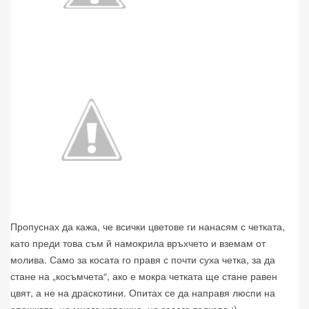
Пропуснах да кажа, че всички цветове ги нанасям с четката,
като преди това съм й намокрила връхчето и вземам от
молива. Само за косата го правя с почти суха четка, за да
стане на „косъмчета“, ако е мокра четката ще стане равен
цвят, а не на драскотини. Опитах се да направя люспи на