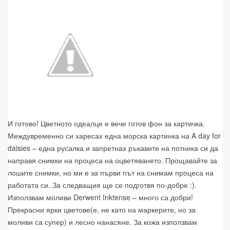
И готово! Цветното одеалце е вече готов фон за картичка.
Междувременно си харесах една морска картинка на A day for
daisies – една русалка и запретнах ръкавите на потника си да
направя снимки на процеса на оцветяването. Прощавайте за
лошите снимки, но ми е за първи път на снимам процеса на
работата си. За следващия ще се подготвя по-добре :).
Използвам моливи Derwent Inktense – много са добри!
Прекрасни ярки цветове(е, не като на маркерите, но за
моливи са супер) и лесно нанасяне. За кожа използвам