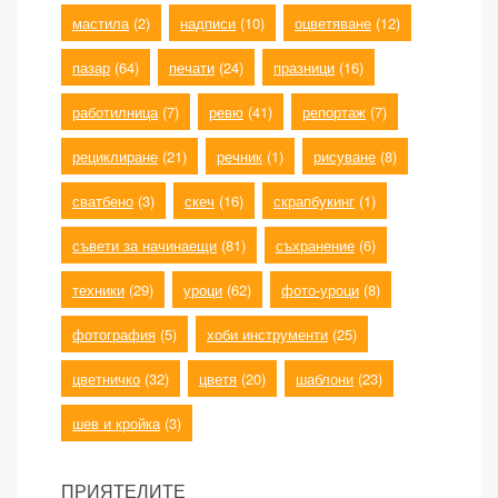
мастила
(2)
надписи
(10)
оцветяване
(12)
пазар
(64)
печати
(24)
празници
(16)
работилница
(7)
ревю
(41)
репортаж
(7)
рециклиране
(21)
речник
(1)
рисуване
(8)
сватбено
(3)
скеч
(16)
скрапбукинг
(1)
съвети за начинаещи
(81)
съхранение
(6)
техники
(29)
уроци
(62)
фото-уроци
(8)
фотография
(5)
хоби инструменти
(25)
цветничко
(32)
цветя
(20)
шаблони
(23)
шев и кройка
(3)
ПРИЯТЕЛИТЕ