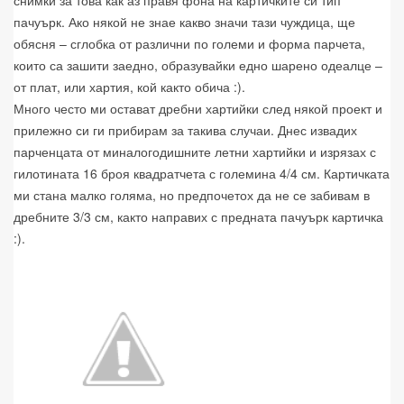
снимки за това как аз правя фона на картичките си тип
пачуърк. Ако някой не знае какво значи тази чуждица, ще
обясня – сглобка от различни по големи и форма парчета,
които са зашити заедно, образувайки едно шарено одеалце –
от плат, или хартия, кой както обича :).
Много често ми остават дребни хартийки след някой проект и
прилежно си ги прибирам за такива случаи. Днес извадих
парченцата от миналогодишните летни хартийки и изрязах с
гилотината 16 броя квадратчета с големина 4/4 см. Картичката
ми стана малко голяма, но предпочетох да не се забивам в
дребните 3/3 см, както направих с предната пачуърк картичка
:).