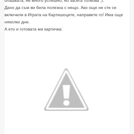
опашката, не много успешно, но засега толкова :).
Дано да съм ви била полезна с нещо. Ако още не сте се
включили в Играта на Картишоците, направете го! Има още
няколко дни.
А ето и готовата ми картичка: