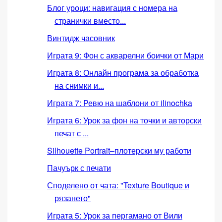
Блог уроци: навигация с номера на
странички вместо...
Винтидж часовник
Играта 9: Фон с акварелни боички от Мари
Играта 8: Онлайн програма за обработка
на снимки и...
Играта 7: Ревю на шаблони от ilinochka
Играта 6: Урок за фон на точки и авторски
печат с ...
Silhouette Portrait–плотерски му работи
Пачуърк с печати
Споделено от чата: "Texture Boutique и
рязането"
Играта 5: Урок за пергамано от Вили