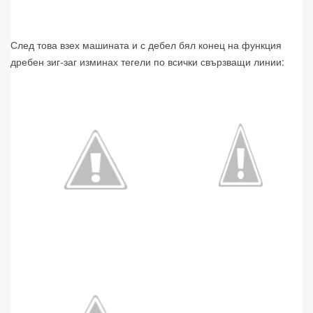
След това взех машината и с дебел бял конец на функция
дребен зиг-заг изминах тегели по всички свързващи линии: