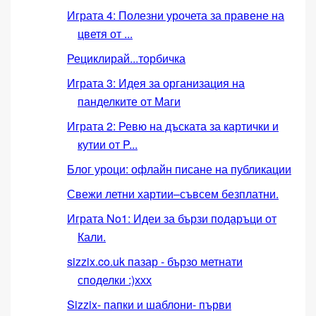
Играта 4: Полезни урочета за правене на
цветя от ...
Рециклирай...торбичка
Играта 3: Идея за организация на
панделките от Маги
Играта 2: Ревю на дъската за картички и
кутии от P...
Блог уроци: офлайн писане на публикации
Свежи летни хартии–съвсем безплатни.
Играта No1: Идеи за бързи подаръци от
Кали.
sizzix.co.uk пазар - бързо метнати
споделки :)ххх
Sizzix- папки и шаблони- първи