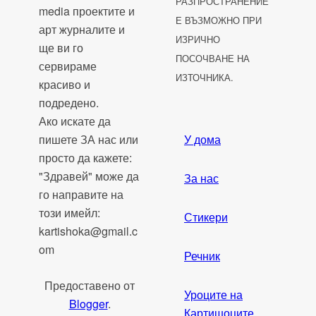
РАЗПРОСТРАНЕНИЕ
media проектите и
Е ВЪЗМОЖНО ПРИ
арт журналите и
ИЗРИЧНО
ще ви го
ПОСОЧВАНЕ НА
сервираме
ИЗТОЧНИКА.
красиво и
подредено.
Ако искате да
пишете ЗА нас или
У дома
просто да кажете:
"Здравей" може да
За нас
го направите на
този имейл:
Стикери
kartishoka@gmail.c
om
Речник
Предоставено от
Уроците на
Blogger
.
Картишоците