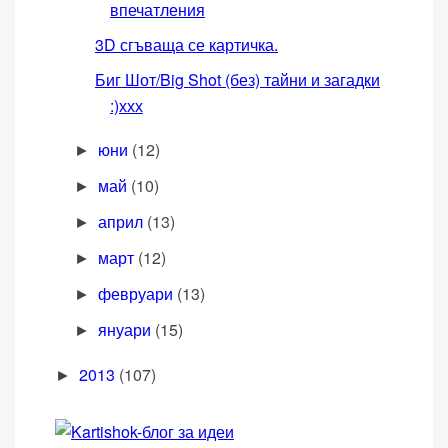
впечатления
3D сгъваща се картичка.
Биг Шот/Big Shot (без) тайни и загадки
:)ххх
юни
(12)
►
май
(10)
►
април
(13)
►
март
(12)
►
февруари
(13)
►
януари
(15)
►
2013
(107)
►