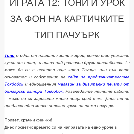
ИГРАТА 12: ТОНИ И УРОК
ЗА ФОН НА КАРТИЧКИТЕ
ТИП ПАЧУЪРК
Тони
е една от нашите картичкофеи, която шие уникални
кукли от плат, и прави най-различни други вълшебства. Тя
може да ви е позната още като Точица, или пък като
основател и собственик на
сайт за предизвикателства
Токбобок
и едноименния
магазин за дигитални печати от
български автори Токбобок.
Разгледайте нейните работи
– може да си харесате много неща сред тях. Днес тя ни
предлага едно много полезно уроче на тема пачуърк.
Привет, сръчни феички!
Днес посветих времето си на направата на едно уроче в