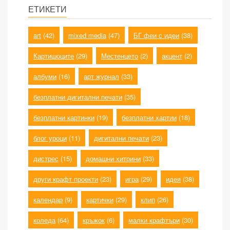
ЕТИКЕТИ
art
(42)
mixed media
(47)
БГ феи с идеи
(38)
Картишоците
(29)
Местенцето
(2)
акцент
(2)
албуми
(16)
арт журнал
(33)
безплатни дигитални печати
(35)
безплатни картинки
(19)
безплатни хартии
(18)
блог уроци
(11)
дигитални печати
(23)
дистрес
(15)
домашни хитрини
(33)
други крафт проекти
(23)
игра
(29)
идея
(38)
календар
(9)
картички
(29)
клип
(26)
коледа
(64)
кръжок
(6)
малки крафтъри
(30)