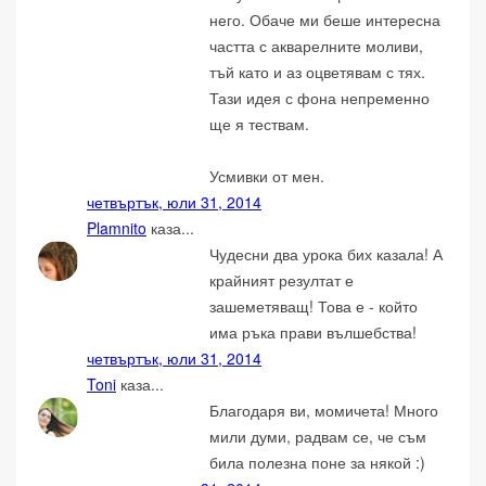
него. Обаче ми беше интересна
частта с акварелните моливи,
тъй като и аз оцветявам с тях.
Тази идея с фона непременно
ще я тествам.
Усмивки от мен.
четвъртък, юли 31, 2014
Plamnito
каза...
Чудесни два урока бих казала! А
крайният резултат е
зашеметяващ! Това е - който
има ръка прави вълшебства!
четвъртък, юли 31, 2014
Toni
каза...
Благодаря ви, момичета! Много
мили думи, радвам се, че съм
била полезна поне за някой :)