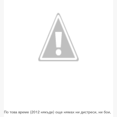
По това време (2012 някъде) още нямах ни дистреси, ни бои,