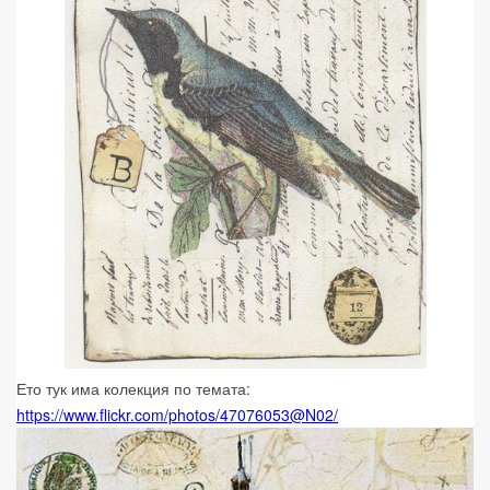
Ето тук има колекция по темата:
https://www.flickr.com/photos/47076053@N02/