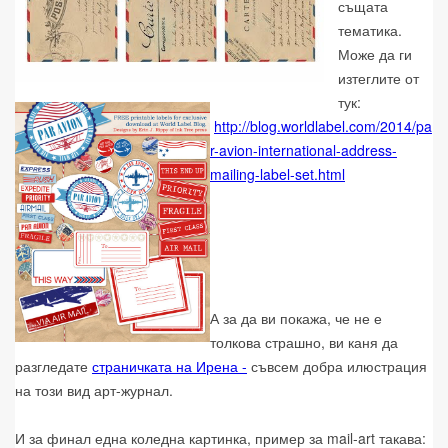
същата
тематика.
Може да ги
изтеглите от
тук:
http://blog.worldlabel.com/2014/pa
r-avion-international-address-
mailing-label-set.html
А за да ви покажа, че не е
толкова страшно, ви каня да
разгледате
страничката на Ирена -
съвсем добра илюстрация
на този вид арт-журнал.
И за финал една коледна картинка, пример за mail-art такава: