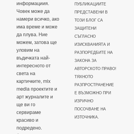
информациия.
ПУБЛИКАЦИИТЕ
Човек може да
ПРЕДСТАВЕНИ В
намери всичко, ако
ТОЗИ БЛОГ СА
има време и може
ЗАЩИТЕНИ
да плува. Ние
СЪГЛАСНО
можем, затова ще
ИЗИСКВАНИЯТА И
уловим на
РАЗПОРЕДБИТЕ НА
въдичката най-
ЗАКОНА ЗА
интересното от
АВТОРСКОТО ПРАВО!
света на
ТЯХНОТО
картичките, mix
РАЗПРОСТРАНЕНИЕ
media проектите и
Е ВЪЗМОЖНО ПРИ
арт журналите и
ИЗРИЧНО
ще ви го
ПОСОЧВАНЕ НА
сервираме
ИЗТОЧНИКА.
красиво и
подредено.