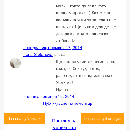
марки, които да лепя като
пращам пратки. :) Както и по
восъчни печати за запечатване
на плика. Ще видим докъде ще я
докарам с моята пощенска
любов. :D
понеделник, ноември 17, 2014
Irena Stefanova
каза...
Ще оставя усмивки, само за да
кажа, че бях тук, четох,
разглеждах и се вдъхновявах.
Усмивки!
Ирена
вторник, ноември 18, 2014
Публикуване на коментар
По-нова публикация
По-стара публикация
Преглед на
мобилната