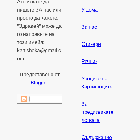
Ако искате да
пишете ЗА нас или
У дома
просто да кажете:
"Здравей" може да
За нас
го направите на
този имейл:
Стикери
kartishoka@gmail.c
om
Речник
Предоставено от
Уроците на
Blogger
.
Картишоците
За
предизвикате
лствата
Съдържание