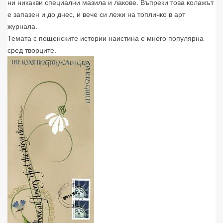
ни никакви специални мазила и лакове. Въпреки това колажът
е запазен и до днес, и вече си лежи на топличко в арт
журнала.
Темата с пощенските истории наистина е много популярна
сред творците.