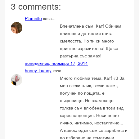
3 comments:
Plamnito
каза...
Впечатлена съм, Кат! Обичам
пликове и до тях ми стига
смелостта. Но ти си много
приятно заразителна! Ще се
разгърна със замах!
понеделник, ноември 17, 2014
honey_bunny
каза...
Много любима тема, Кат! <3 За
мен всеки плик, всеки пакет,
получен по пощата, е
съкровище. Не знам защо
толква съм влюбена в този вид
кореспонденция. Носи нещо
лично, интимно, носталгично...
А напоследък съм се зарибила и
по избиране на тематични