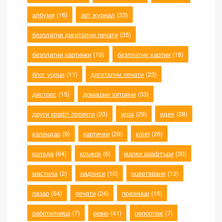
албуми
(16)
арт журнал
(33)
безплатни дигитални печати
(35)
безплатни картинки
(19)
безплатни хартии
(18)
блог уроци
(11)
дигитални печати
(23)
дистрес
(15)
домашни хитрини
(33)
други крафт проекти
(23)
игра
(29)
идея
(38)
календар
(9)
картички
(29)
клип
(26)
коледа
(64)
кръжок
(6)
малки крафтъри
(30)
мастила
(2)
надписи
(10)
оцветяване
(12)
пазар
(64)
печати
(24)
празници
(16)
работилница
(7)
ревю
(41)
репортаж
(7)