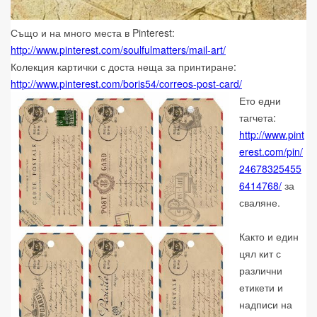
Също и на много места в Pinterest:
http://www.pinterest.com/soulfulmatters/mail-art/
Колекция картички с доста неща за принтиране:
http://www.pinterest.com/boris54/correos-post-card/
Ето едни
тагчета:
http://www.pint
erest.com/pin/
24678325455
6414768/
за
сваляне.
Както и един
цял кит с
различни
етикети и
надписи на