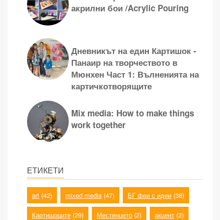
акрилни бои /Acrylic Pouring
Дневникът на един Картишок -
Панаир на творчеството в
Мюнхен Част 1: Вълненията на
картичкотворящите
Mix media: How to make things
work together
ЕТИКЕТИ
art
(42)
mixed media
(47)
БГ феи с идеи
(38)
Картишоците
(29)
Местенцето
(2)
акцент
(2)