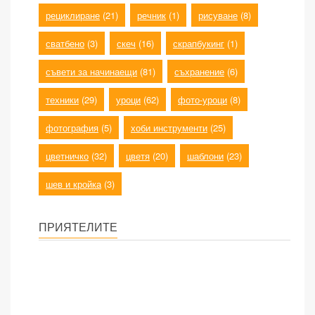
рециклиране
(21)
речник
(1)
рисуване
(8)
сватбено
(3)
скеч
(16)
скрапбукинг
(1)
съвети за начинаещи
(81)
съхранение
(6)
техники
(29)
уроци
(62)
фото-уроци
(8)
фотография
(5)
хоби инструменти
(25)
цветничко
(32)
цветя
(20)
шаблони
(23)
шев и кройка
(3)
ПРИЯТЕЛИТЕ