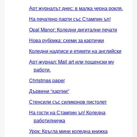
Арт журналът днес: в малка черна рокля.
На печатено парти със Стампин ъп!
Opal Manor: Коледни дигитални печати
Нова рубрика: схеми за картички
Коледни надписи и етикети на английски
Арт-журнал: Mail art или пощенски му
работи.
Christmas paper
Дървени “хартии”
Стенсили със силиконов пистолет
На гости на Стампин ъп! Коледна
работилничка
Урок: Кръгла мини коледна книжка