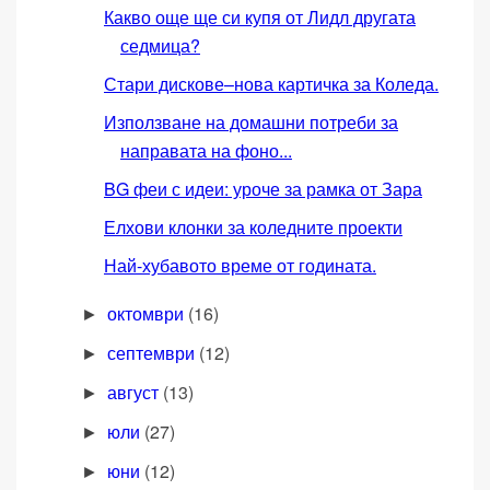
Какво още ще си купя от Лидл другата
седмица?
Стари дискове–нова картичка за Коледа.
Използване на домашни потреби за
направата на фоно...
BG феи с идеи: уроче за рамка от Зара
Елхови клонки за коледните проекти
Най-хубавото време от годината.
октомври
(16)
►
септември
(12)
►
август
(13)
►
юли
(27)
►
юни
(12)
►