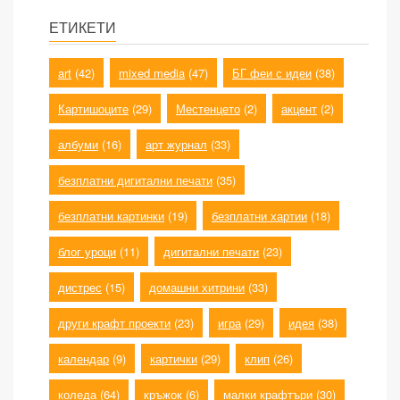
ЕТИКЕТИ
art
(42)
mixed media
(47)
БГ феи с идеи
(38)
Картишоците
(29)
Местенцето
(2)
акцент
(2)
албуми
(16)
арт журнал
(33)
безплатни дигитални печати
(35)
безплатни картинки
(19)
безплатни хартии
(18)
блог уроци
(11)
дигитални печати
(23)
дистрес
(15)
домашни хитрини
(33)
други крафт проекти
(23)
игра
(29)
идея
(38)
календар
(9)
картички
(29)
клип
(26)
коледа
(64)
кръжок
(6)
малки крафтъри
(30)