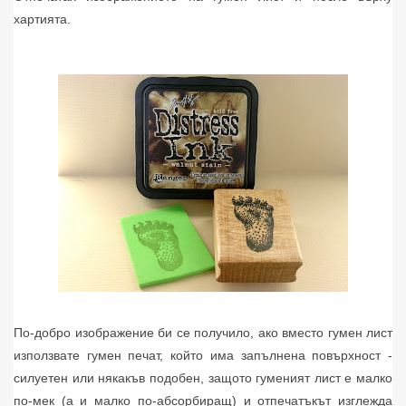
хартията.
По-добро изображение би се получило, ако вместо гумен лист
използвате гумен печат, който има запълнена повърхност -
силуетен или някакъв подобен, защото гуменият лист е малко
по-мек (а и малко по-абсорбиращ) и отпечатъкът изглежда