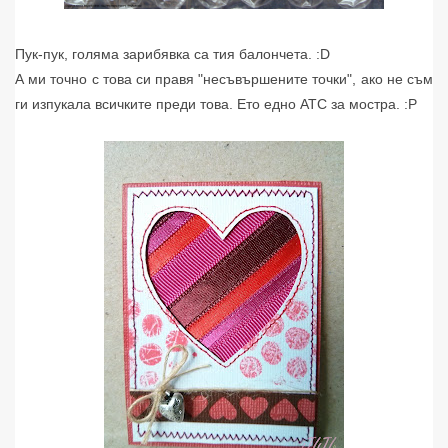
Пук-пук, голяма зарибявка са тия балончета. :D
А ми точно с това си правя "несъвършените точки", ако не съм
ги изпукала всичките преди това. Ето едно АТС за мостра. :P