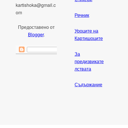
kartishoka@gmail.c
om
Речник
Предоставено от
Уроците на
Blogger
.
Картишоците
За
предизвикате
лствата
Съдържание