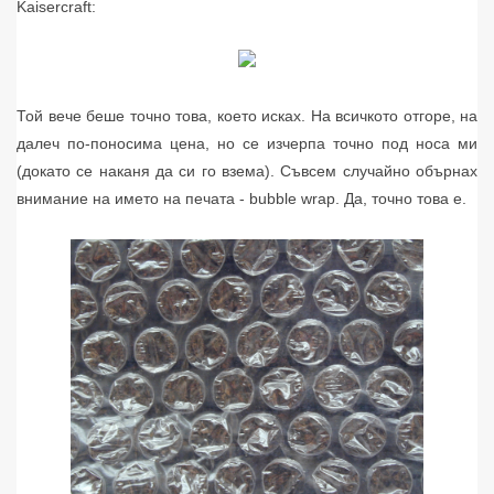
Kaisercraft:
Той вече беше точно това, което исках. На всичкото отгоре, на
далеч по-поносима цена, но се изчерпа точно под носа ми
(докато се наканя да си го взема). Съвсем случайно обърнах
внимание на името на печата - bubble wrap. Да, точно това е.