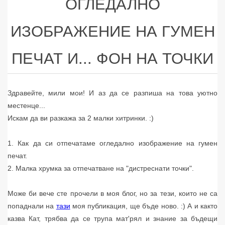
ОГЛЕДАЛНО
ИЗОБРАЖЕНИЕ НА ГУМЕН
ПЕЧАТ И... ФОН НА ТОЧКИ
Здравейте, мили мои! И аз да се разпиша на това уютно
местенце...
Искам да ви разкажа за 2 малки хитринки. :)
1. Как да си отпечатаме огледално изображение на гумен
печат.
2. Малка хрумка за отпечатване на "дистреснати точки".
Може би вече сте прочели в моя блог, но за тези, които не са
попаднали на
тази
моя публикация, ще бъде ново. :) А и както
казва Кат, трябва да се трупа мат'рял и знание за бъдещи