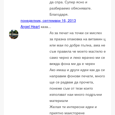
да спра. Супер ясно и
разбираемо обяснявате.
Благодаря.
понеделник, септември 16, 2013
Angel Heart
каза...
Аз за печат на точки си мислех
за празна опаковка на витамин ц
или маи по добре пълна, ама не
съм правила че моето мастило е
само черно и леко мрачно ми се
вижда фона ми да е черен
Ако имаш и други идеи как да си
направим фонови печати, много
ще се радвам да прочета,
понеже съм от тези които
използват наи много подръчни
материали
Желая ти интересни идеи и
приятно маисторене