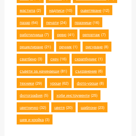
мастила
(2)
надписи
(10)
оцветяване
(12)
пазар
(64)
печати
(24)
празници
(16)
работилница
(7)
ревю
(41)
репортаж
(7)
рециклиране
(21)
речник
(1)
рисуване
(8)
сватбено
(3)
скеч
(16)
скрапбукинг
(1)
съвети за начинаещи
(81)
съхранение
(6)
техники
(29)
уроци
(62)
фото-уроци
(8)
фотография
(5)
хоби инструменти
(25)
цветничко
(32)
цветя
(20)
шаблони
(23)
шев и кройка
(3)