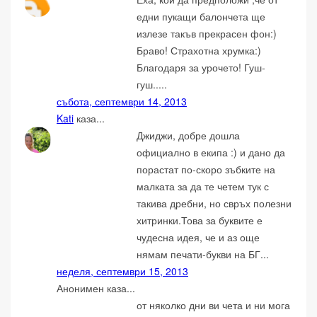
едни пукащи балончета ще
излезе такъв прекрасен фон:)
Браво! Страхотна хрумка:)
Благодаря за урочето! Гуш-
гуш.....
събота, септември 14, 2013
Kati
каза...
Джиджи, добре дошла
официално в екипа :) и дано да
порастат по-скоро зъбките на
малката за да те четем тук с
такива дребни, но свръх полезни
хитринки.Това за буквите е
чудесна идея, че и аз още
нямам печати-букви на БГ...
неделя, септември 15, 2013
Анонимен каза...
от няколко дни ви чета и ни мога