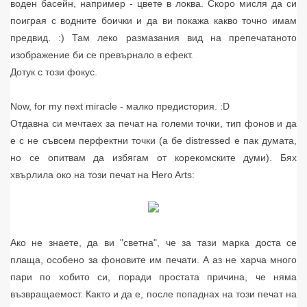
воден басейн, например - цвете в локва. Скоро мисля да си
поиграя с водните боички и да ви покажа какво точно имам
предвид. :) Там леко размазания вид на препечатаното
изображение би се превърнало в ефект.
Дотук с този фокус.
Now, for my next miracle - малко предистория. :D
Отдавна си мечтаех за печат на големи точки, тип фонов и да
е с не съвсем перфектни точки (а бе distressed е пак думата,
но се опитвам да избягам от корекомските думи). Бях
хвърлила око на този печат на Hero Arts:
Ако не знаете, да ви "светна", че за тази марка доста се
плаща, особено за фоновите им печати. А аз не харча много
пари по хобито си, поради простата причина, че няма
възвращаемост. Както и да е, после попаднах на този печат на