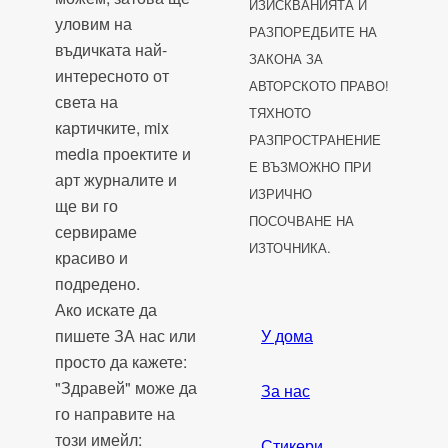
ИЗИСКВАНИЯТА И
уловим на
РАЗПОРЕДБИТЕ НА
въдичката най-
ЗАКОНА ЗА
интересното от
АВТОРСКОТО ПРАВО!
света на
ТЯХНОТО
картичките, mix
РАЗПРОСТРАНЕНИЕ
media проектите и
Е ВЪЗМОЖНО ПРИ
арт журналите и
ИЗРИЧНО
ще ви го
ПОСОЧВАНЕ НА
сервираме
ИЗТОЧНИКА.
красиво и
подредено.
Ако искате да
пишете ЗА нас или
У дома
просто да кажете:
"Здравей" може да
За нас
го направите на
този имейл:
Стикери