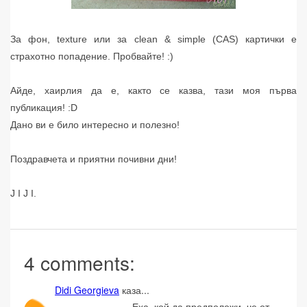
За фон, texture или за clean & simple (CAS) картички е
страхотно попадение. Пробвайте! :)
Айде, хаирлия да е, както се казва, тази моя първа
публикация! :D
Дано ви е било интересно и полезно!
Поздравчета и приятни почивни дни!
J I J I.
4 comments:
Didi Georgieva
каза...
Еха, кой да предположи ,че от