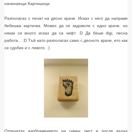
начинаещи Kартишоци.
Разполагах с печат на дясно краче. Исках с него да направя
бебешка картичка. Можех да се задоволя с едно краче, но
някак си много исках да са чифт. :D Да беше digi, лесна
работа... :D Тъй като разполагах само с дясното краче, ето как
се сдобих и с лявото. :)
Отпечатах изображението на гумен лист и после върху