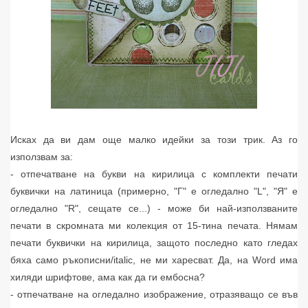
Исках да ви дам още малко идейки за този трик. Аз го
използвам за:
- отпечатване на букви на кирилица с комплекти печати
буквички на латиница (примерно, "Г" е огледално "L", "Я" е
огледално "R", сещате се...) - може би най-използваните
печати в скромната ми колекция от 15-тина печата. Нямам
печати буквички на кирилица, защото последно като гледах
бяха само ръкописни/italic, не ми харесват. Да, на Word има
хиляди шрифтове, ама как да ги ембосна?
- отпечатване на огледално изображение, отразяващо се във