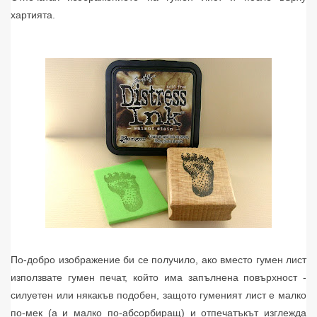
хартията.
По-добро изображение би се получило, ако вместо гумен лист
използвате гумен печат, който има запълнена повърхност -
силуетен или някакъв подобен, защото гуменият лист е малко
по-мек (а и малко по-абсорбиращ) и отпечатъкът изглежда