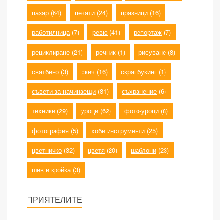
пазар
(64)
печати
(24)
празници
(16)
работилница
(7)
ревю
(41)
репортаж
(7)
рециклиране
(21)
речник
(1)
рисуване
(8)
сватбено
(3)
скеч
(16)
скрапбукинг
(1)
съвети за начинаещи
(81)
съхранение
(6)
техники
(29)
уроци
(62)
фото-уроци
(8)
фотография
(5)
хоби инструменти
(25)
цветничко
(32)
цветя
(20)
шаблони
(23)
шев и кройка
(3)
ПРИЯТЕЛИТЕ