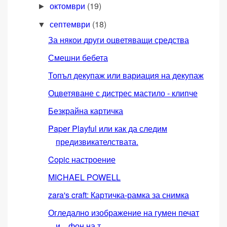
октомври
(19)
►
септември
(18)
▼
За някои други оцветяващи средства
Смешни бебета
Топъл декупаж или вариация на декупаж
Оцветяване с дистрес мастило - клипче
Безкрайна картичка
Paper Playful или как да следим
предизвикателствата.
Copic настроение
MICHAEL POWELL
zara's craft: Картичка-рамка за снимка
Огледално изображение на гумен печат
и... фон на т...