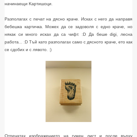
начинаещи Kартишоци.
Разполагах с печат на дясно краче. Исках с него да направя
бебешка картичка. Можех да се задоволя с едно краче, но
някак си много исках да са чифт. :D Да беше digi, лесна
работа... :D Тъй като разполагах само с дясното краче, ето как
се сдобих и с лявото. :)
Отпечатах изображението на гумен лист и после върху