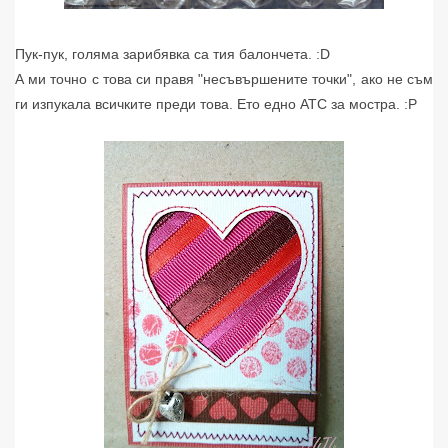
Пук-пук, голяма зарибявка са тия балончета. :D
А ми точно с това си правя "несъвършените точки", ако не съм
ги изпукала всичките преди това. Ето едно АТС за мостра. :P