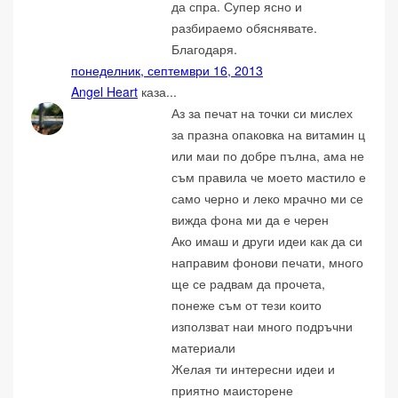
да спра. Супер ясно и
разбираемо обяснявате.
Благодаря.
понеделник, септември 16, 2013
Angel Heart
каза...
Аз за печат на точки си мислех
за празна опаковка на витамин ц
или маи по добре пълна, ама не
съм правила че моето мастило е
само черно и леко мрачно ми се
вижда фона ми да е черен
Ако имаш и други идеи как да си
направим фонови печати, много
ще се радвам да прочета,
понеже съм от тези които
използват наи много подръчни
материали
Желая ти интересни идеи и
приятно маисторене