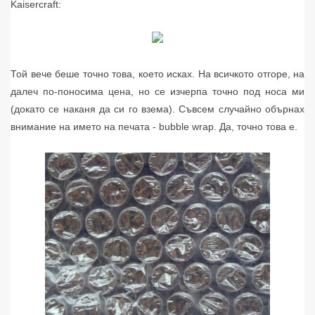
Kaisercraft:
Той вече беше точно това, което исках. На всичкото отгоре, на
далеч по-поносима цена, но се изчерпа точно под носа ми
(докато се наканя да си го взема). Съвсем случайно обърнах
внимание на името на печата - bubble wrap. Да, точно това е.