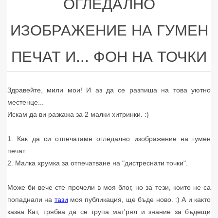
ОГЛЕДАЛНО
ИЗОБРАЖЕНИЕ НА ГУМЕН
ПЕЧАТ И... ФОН НА ТОЧКИ
Здравейте, мили мои! И аз да се разпиша на това уютно
местенце...
Искам да ви разкажа за 2 малки хитринки. :)
1. Как да си отпечатаме огледално изображение на гумен
печат.
2. Малка хрумка за отпечатване на "дистреснати точки".
Може би вече сте прочели в моя блог, но за тези, които не са
попаднали на
тази
моя публикация, ще бъде ново. :) А и както
казва Кат, трябва да се трупа мат'рял и знание за бъдещи