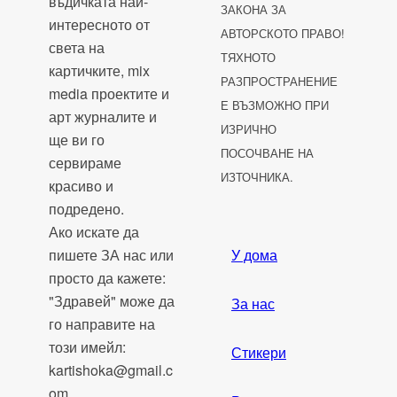
въдичката най-
ЗАКОНА ЗА
интересното от
АВТОРСКОТО ПРАВО!
света на
ТЯХНОТО
картичките, mix
РАЗПРОСТРАНЕНИЕ
media проектите и
Е ВЪЗМОЖНО ПРИ
арт журналите и
ИЗРИЧНО
ще ви го
ПОСОЧВАНЕ НА
сервираме
ИЗТОЧНИКА.
красиво и
подредено.
Ако искате да
пишете ЗА нас или
У дома
просто да кажете:
"Здравей" може да
За нас
го направите на
този имейл:
Стикери
kartishoka@gmail.c
om