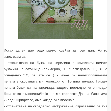
Исках да ви дам още малко идейки за този трик. Аз го
използвам за:
- отпечатване на букви на кирилица с комплекти печати
буквички на латиница (примерно, "Г" е огледално "L", "Я" е
огледално "R", сещате се...) - може би най-използваните
печати в скромната ми колекция от 15-тина печата. Нямам
печати буквички на кирилица, защото последно като гледах
бяха само ръкописни/italic, не ми харесват. Да, на Word има
хиляди шрифтове, ама как да ги ембосна?
- отпечатване на огледално изображение, отразяващо се във