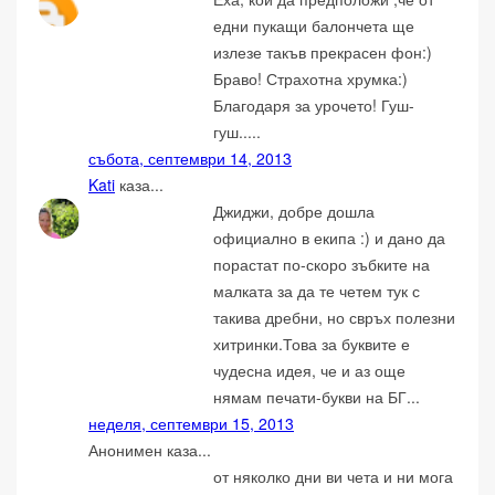
едни пукащи балончета ще
излезе такъв прекрасен фон:)
Браво! Страхотна хрумка:)
Благодаря за урочето! Гуш-
гуш.....
събота, септември 14, 2013
Kati
каза...
Джиджи, добре дошла
официално в екипа :) и дано да
порастат по-скоро зъбките на
малката за да те четем тук с
такива дребни, но свръх полезни
хитринки.Това за буквите е
чудесна идея, че и аз още
нямам печати-букви на БГ...
неделя, септември 15, 2013
Анонимен каза...
от няколко дни ви чета и ни мога