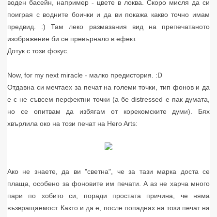
воден басейн, например - цвете в локва. Скоро мисля да си
поиграя с водните боички и да ви покажа какво точно имам
предвид. :) Там леко размазания вид на препечатаното
изображение би се превърнало в ефект.
Дотук с този фокус.
Now, for my next miracle - малко предистория. :D
Отдавна си мечтаех за печат на големи точки, тип фонов и да
е с не съвсем перфектни точки (а бе distressed е пак думата,
но се опитвам да избягам от корекомските думи). Бях
хвърлила око на този печат на Hero Arts:
Ако не знаете, да ви "светна", че за тази марка доста се
плаща, особено за фоновите им печати. А аз не харча много
пари по хобито си, поради простата причина, че няма
възвращаемост. Както и да е, после попаднах на този печат на