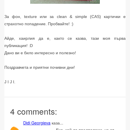
За фон, texture или за clean & simple (CAS) картички е
страхотно попадение. Пробвайте! :)
Айде, хаирлия да е, както се казва, тази моя първа
публикация! :D
Дано ви е било интересно и полезно!
Поздравчета и приятни почивни дни!
J I J I.
4 comments:
Didi Georgieva
каза...
Еха, кой да предположи ,че от