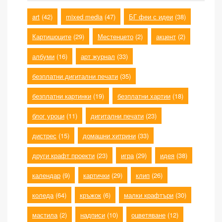
art
(42)
mixed media
(47)
БГ феи с идеи
(38)
Картишоците
(29)
Местенцето
(2)
акцент
(2)
албуми
(16)
арт журнал
(33)
безплатни дигитални печати
(35)
безплатни картинки
(19)
безплатни хартии
(18)
блог уроци
(11)
дигитални печати
(23)
дистрес
(15)
домашни хитрини
(33)
други крафт проекти
(23)
игра
(29)
идея
(38)
календар
(9)
картички
(29)
клип
(26)
коледа
(64)
кръжок
(6)
малки крафтъри
(30)
мастила
(2)
надписи
(10)
оцветяване
(12)