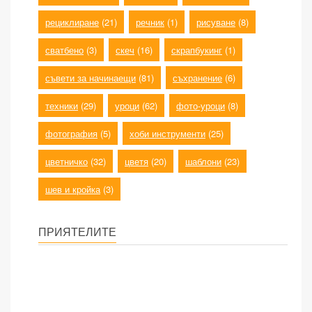
рециклиране
(21)
речник
(1)
рисуване
(8)
сватбено
(3)
скеч
(16)
скрапбукинг
(1)
съвети за начинаещи
(81)
съхранение
(6)
техники
(29)
уроци
(62)
фото-уроци
(8)
фотография
(5)
хоби инструменти
(25)
цветничко
(32)
цветя
(20)
шаблони
(23)
шев и кройка
(3)
ПРИЯТЕЛИТЕ