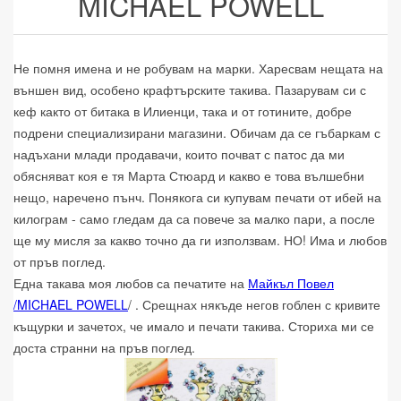
MICHAEL POWELL
Не помня имена и не робувам на марки. Харесвам нещата на
външен вид, особено крафтърските такива. Пазарувам си с
кеф както от битака в Илиенци, така и от готините, добре
подрени специализирани магазини. Обичам да се гъбаркам с
надъхани млади продавачи, които почват с патос да ми
обясняват коя е тя Марта Стюард и какво е това вълшебни
нещо, наречено пънч. Понякога си купувам печати от ибей на
килограм - само гледам да са повече за малко пари, а после
ще му мисля за какво точно да ги използвам. НО! Има и любов
от пръв поглед.
Една такава моя любов са печатите на
Майкъл Повел
/MICHAEL POWELL
/ . Срещнах някъде негов гоблен с кривите
къщурки и зачетох, че имало и печати такива. Сториха ми се
доста странни на пръв поглед.