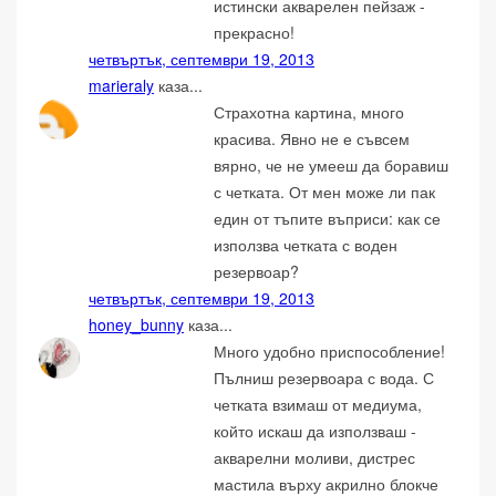
истински акварелен пейзаж -
прекрасно!
четвъртък, септември 19, 2013
marieraly
каза...
Страхотна картина, много
красива. Явно не е съвсем
вярно, че не умееш да боравиш
с четката. От мен може ли пак
един от тъпите въприси: как се
използва четката с воден
резервоар?
четвъртък, септември 19, 2013
honey_bunny
каза...
Много удобно приспособление!
Пълниш резервоара с вода. С
четката взимаш от медиума,
който искаш да използваш -
акварелни моливи, дистрес
мастила върху акрилно блокче