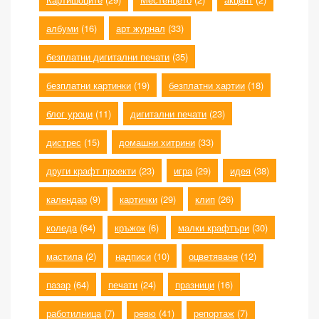
албуми
(16)
арт журнал
(33)
безплатни дигитални печати
(35)
безплатни картинки
(19)
безплатни хартии
(18)
блог уроци
(11)
дигитални печати
(23)
дистрес
(15)
домашни хитрини
(33)
други крафт проекти
(23)
игра
(29)
идея
(38)
календар
(9)
картички
(29)
клип
(26)
коледа
(64)
кръжок
(6)
малки крафтъри
(30)
мастила
(2)
надписи
(10)
оцветяване
(12)
пазар
(64)
печати
(24)
празници
(16)
работилница
(7)
ревю
(41)
репортаж
(7)