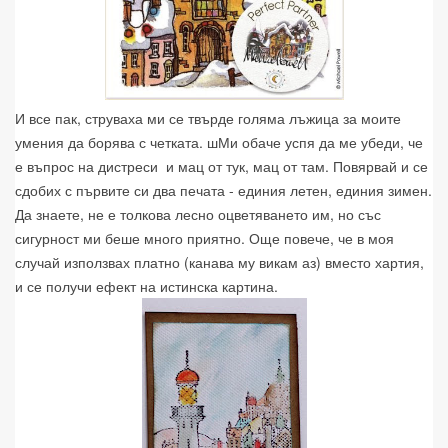
И все пак, струваха ми се твърде голяма лъжица за моите
умения да борява с четката. шМи обаче успя да ме убеди, че
е въпрос на дистреси и мац от тук, мац от там. Повярвай и се
сдобих с първите си два печата - единия летен, единия зимен.
Да знаете, не е толкова лесно оцветяването им, но със
сигурност ми беше много приятно. Още повече, че в моя
случай използвах платно (канава му викам аз) вместо хартия,
и се получи ефект на истинска картина.