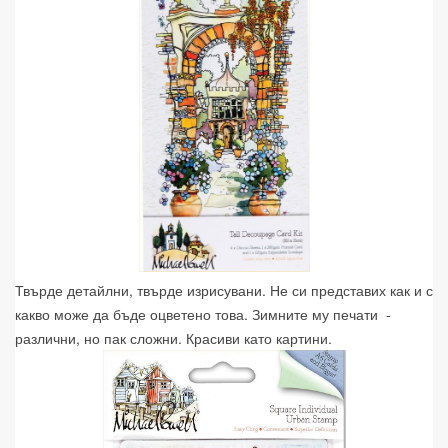
Твърде детайлни, твърде изрисувани. Не си представих как и с
какво може да бъде оцветено това. Зимните му печати -
различни, но пак сложни. Красиви като картини.