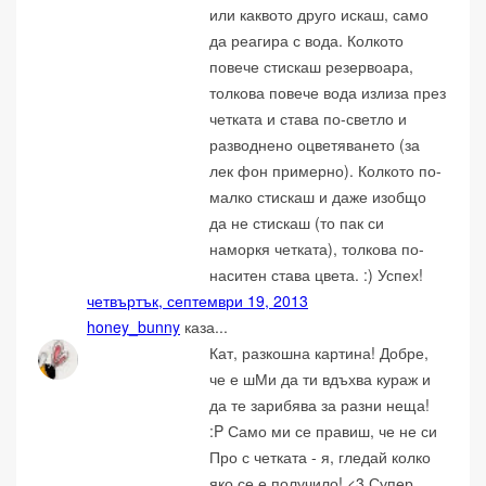
или каквото друго искаш, само
да реагира с вода. Колкото
повече стискаш резервоара,
толкова повече вода излиза през
четката и става по-светло и
разводнено оцветяването (за
лек фон примерно). Колкото по-
малко стискаш и даже изобщо
да не стискаш (то пак си
наморкя четката), толкова по-
наситен става цвета. :) Успех!
четвъртък, септември 19, 2013
honey_bunny
каза...
Кат, разкошна картина! Добре,
че е шМи да ти вдъхва кураж и
да те зарибява за разни неща!
:P Само ми се правиш, че не си
Про с четката - я, гледай колко
яко се е получило! <3 Супер