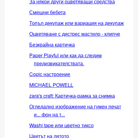
За някои други оцветяващи средства
Смешни бебета
Топъл декупаж или вариация на декупаж
Оцветяване с дистрес мастило - клипче
Безкрайна картичка
Paper Playful или как да следим
предизвикателствата.
Copic настроение
MICHAEL POWELL
zara's craft: Картичка-рамка за снимка
Огледално изображение на гумен печат
и... фон на т...
Washi tape или цветно тиксо
Цветът на лятото