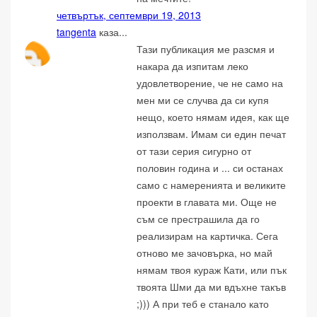
четвъртък, септември 19, 2013
tangenta
каза...
Тази публикация ме разсмя и
накара да изпитам леко
удовлетворение, че не само на
мен ми се случва да си купя
нещо, което нямам идея, как ще
използвам. Имам си един печат
от тази серия сигурно от
половин година и ... си останах
само с намеренията и великите
проекти в главата ми. Още не
съм се престрашила да го
реализирам на картичка. Сега
отново ме зачовърка, но май
нямам твоя кураж Кати, или пък
твоята Шми да ми вдъхне такъв
;))) А при теб е станало като