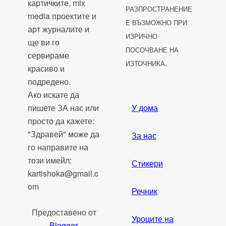
картичките, mix
РАЗПРОСТРАНЕНИЕ
media проектите и
Е ВЪЗМОЖНО ПРИ
арт журналите и
ИЗРИЧНО
ще ви го
ПОСОЧВАНЕ НА
сервираме
ИЗТОЧНИКА.
красиво и
подредено.
Ако искате да
пишете ЗА нас или
У дома
просто да кажете:
"Здравей" може да
За нас
го направите на
този имейл:
Стикери
kartishoka@gmail.c
om
Речник
Предоставено от
Уроците на
Blogger
.