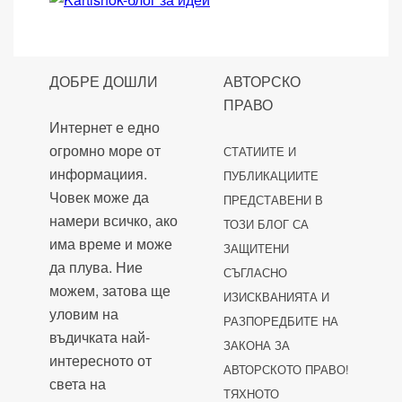
ДОБРЕ ДОШЛИ
АВТОРСКО
ПРАВО
Интернет е едно
огромно море от
СТАТИИТЕ И
информациия.
ПУБЛИКАЦИИТЕ
Човек може да
ПРЕДСТАВЕНИ В
намери всичко, ако
ТОЗИ БЛОГ СА
има време и може
ЗАЩИТЕНИ
да плува. Ние
СЪГЛАСНО
можем, затова ще
ИЗИСКВАНИЯТА И
уловим на
РАЗПОРЕДБИТЕ НА
въдичката най-
ЗАКОНА ЗА
интересното от
АВТОРСКОТО ПРАВО!
света на
ТЯХНОТО