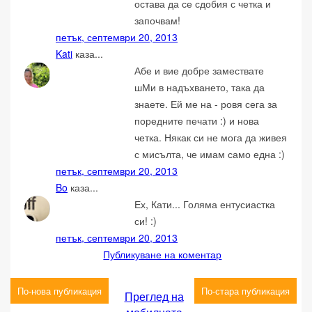
остава да се сдобия с четка и
започвам!
петък, септември 20, 2013
Kati
каза...
Абе и вие добре замествате
шМи в надъхването, така да
знаете. Ей ме на - ровя сега за
поредните печати :) и нова
четка. Някак си не мога да живея
с мисълта, че имам само една :)
петък, септември 20, 2013
Bo
каза...
Ех, Кати... Голяма ентусиастка
си! :)
петък, септември 20, 2013
Публикуване на коментар
По-нова публикация
По-стара публикация
Преглед на