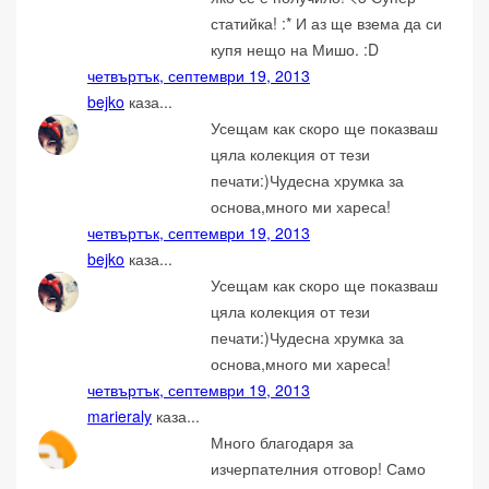
статийка! :* И аз ще взема да си
купя нещо на Мишо. :D
четвъртък, септември 19, 2013
bejko
каза...
Усещам как скоро ще показваш
цяла колекция от тези
печати:)Чудесна хрумка за
основа,много ми хареса!
четвъртък, септември 19, 2013
bejko
каза...
Усещам как скоро ще показваш
цяла колекция от тези
печати:)Чудесна хрумка за
основа,много ми хареса!
четвъртък, септември 19, 2013
marieraly
каза...
Много благодаря за
изчерпателния отговор! Само