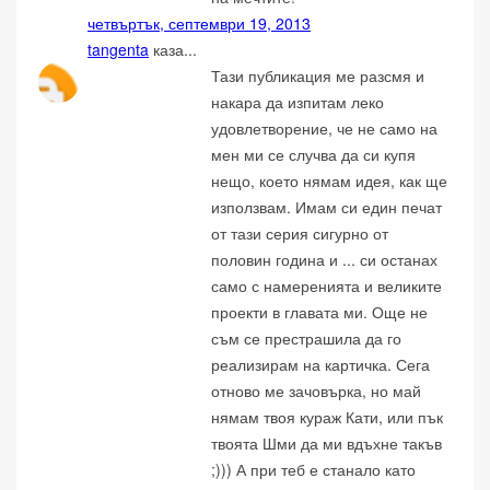
четвъртък, септември 19, 2013
tangenta
каза...
Тази публикация ме разсмя и
накара да изпитам леко
удовлетворение, че не само на
мен ми се случва да си купя
нещо, което нямам идея, как ще
използвам. Имам си един печат
от тази серия сигурно от
половин година и ... си останах
само с намеренията и великите
проекти в главата ми. Още не
съм се престрашила да го
реализирам на картичка. Сега
отново ме зачовърка, но май
нямам твоя кураж Кати, или пък
твоята Шми да ми вдъхне такъв
;))) А при теб е станало като