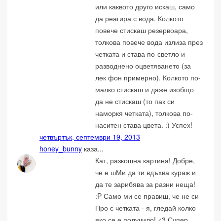
или каквото друго искаш, само
да реагира с вода. Колкото
повече стискаш резервоара,
толкова повече вода излиза през
четката и става по-светло и
разводнено оцветяването (за
лек фон примерно). Колкото по-
малко стискаш и даже изобщо
да не стискаш (то пак си
наморкя четката), толкова по-
наситен става цвета. :) Успех!
четвъртък, септември 19, 2013
honey_bunny
каза...
Кат, разкошна картина! Добре,
че е шМи да ти вдъхва кураж и
да те зарибява за разни неща!
:P Само ми се правиш, че не си
Про с четката - я, гледай колко
яко се е получило! <3 Супер