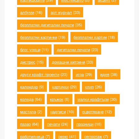
албуми
(16)
арт журнал
(33)
безплатни дигитални печати
(35)
безплатни картинки
(19)
безплатни хартии
(18)
блог уроци
(11)
дигитални печати
(23)
дистрес
(15)
домашни хитрини
(33)
други крафт проекти
(23)
игра
(29)
идея
(38)
календар
(9)
картички
(29)
клип
(26)
коледа
(64)
кръжок
(6)
малки крафтъри
(30)
мастила
(2)
надписи
(10)
оцветяване
(12)
пазар
(64)
печати
(24)
празници
(16)
работилница
(7)
ревю
(41)
репортаж
(7)