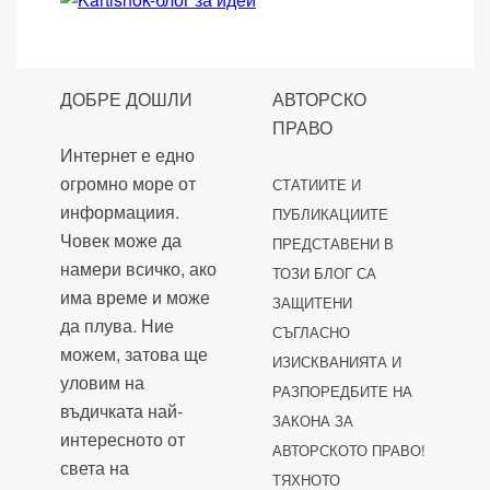
ДОБРЕ ДОШЛИ
АВТОРСКО
ПРАВО
Интернет е едно
огромно море от
СТАТИИТЕ И
информациия.
ПУБЛИКАЦИИТЕ
Човек може да
ПРЕДСТАВЕНИ В
намери всичко, ако
ТОЗИ БЛОГ СА
има време и може
ЗАЩИТЕНИ
да плува. Ние
СЪГЛАСНО
можем, затова ще
ИЗИСКВАНИЯТА И
уловим на
РАЗПОРЕДБИТЕ НА
въдичката най-
ЗАКОНА ЗА
интересното от
АВТОРСКОТО ПРАВО!
света на
ТЯХНОТО