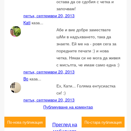
остава да се сдобия с четка и
започвам!
петък, септември 20, 2013
Kati
каза...
Абе и вие добре замествате
шМи в надъхването, така да
знаете. Ей ме на - ровя сега за
поредните печати :) и нова
четка. Някак си не мога да живея
с мисълта, че имам само една :)
петък, септември 20, 2013
Bo
каза...
Ех, Кати... Голяма ентусиастка
си! :)
петък, септември 20, 2013
Публикуване на коментар
По-нова публикация
По-стара публикация
Преглед на