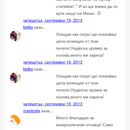
статийка! :* И аз ще взема да си
купя нещо на Мишо. :D
четвъртък, септември 19, 2013
bejko
каза...
Усещам как скоро ще показваш
цяла колекция от тези
печати:)Чудесна хрумка за
основа,много ми хареса!
четвъртък, септември 19, 2013
bejko
каза...
Усещам как скоро ще показваш
цяла колекция от тези
печати:)Чудесна хрумка за
основа,много ми хареса!
четвъртък, септември 19, 2013
marieraly
каза...
Много благодаря за
изчерпателния отговор! Само