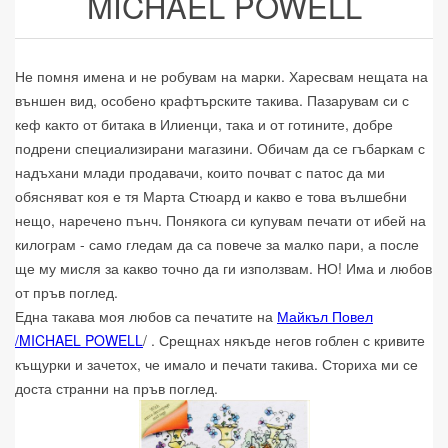
MICHAEL POWELL
Не помня имена и не робувам на марки. Харесвам нещата на
външен вид, особено крафтърските такива. Пазарувам си с
кеф както от битака в Илиенци, така и от готините, добре
подрени специализирани магазини. Обичам да се гъбаркам с
надъхани млади продавачи, които почват с патос да ми
обясняват коя е тя Марта Стюард и какво е това вълшебни
нещо, наречено пънч. Понякога си купувам печати от ибей на
килограм - само гледам да са повече за малко пари, а после
ще му мисля за какво точно да ги използвам. НО! Има и любов
от пръв поглед.
Една такава моя любов са печатите на
Майкъл Повел
/MICHAEL POWELL
/ . Срещнах някъде негов гоблен с кривите
къщурки и зачетох, че имало и печати такива. Сториха ми се
доста странни на пръв поглед.