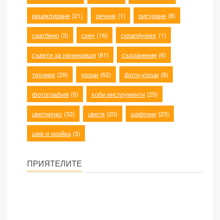
рециклиране
(21)
речник
(1)
рисуване
(8)
сватбено
(3)
скеч
(16)
скрапбукинг
(1)
съвети за начинаещи
(81)
съхранение
(6)
техники
(29)
уроци
(62)
фото-уроци
(8)
фотография
(5)
хоби инструменти
(25)
цветничко
(32)
цветя
(20)
шаблони
(23)
шев и кройка
(3)
ПРИЯТЕЛИТЕ