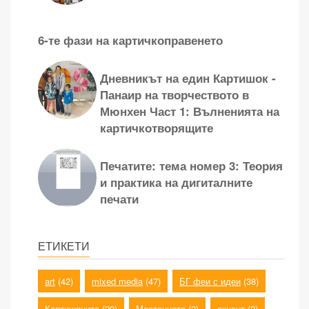
6-те фази на картичкоправенето
Дневникът на един Картишок -
Панаир на творчеството в
Мюнхен Част 1: Вълненията на
картичкотворящите
Печатите: тема номер 3: Теория
и практика на дигиталните
печати
ЕТИКЕТИ
art
(42)
mixed media
(47)
БГ феи с идеи
(38)
Картишоците
(29)
Местенцето
(2)
акцент
(2)