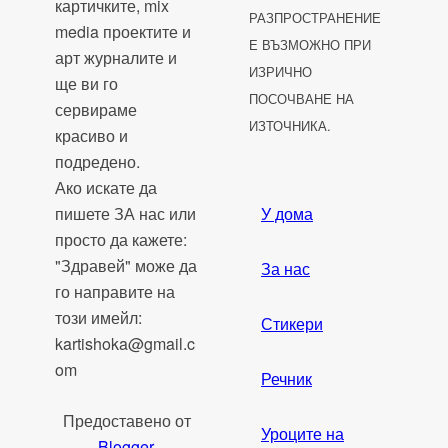
картичките, mix
РАЗПРОСТРАНЕНИЕ
media проектите и
Е ВЪЗМОЖНО ПРИ
арт журналите и
ИЗРИЧНО
ще ви го
ПОСОЧВАНЕ НА
сервираме
ИЗТОЧНИКА.
красиво и
подредено.
Ако искате да
пишете ЗА нас или
У дома
просто да кажете:
"Здравей" може да
За нас
го направите на
този имейл:
Стикери
kartishoka@gmail.c
om
Речник
Предоставено от
Уроците на
Blogger
.