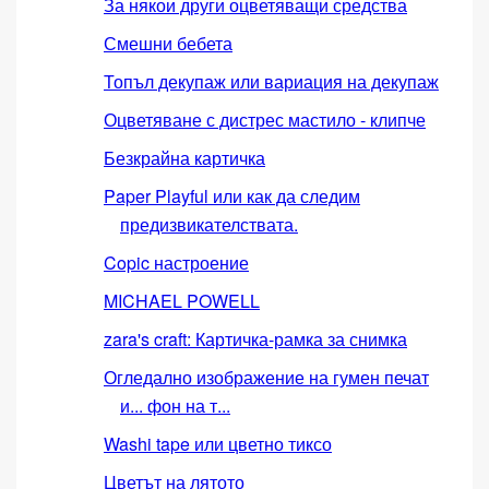
За някои други оцветяващи средства
Смешни бебета
Топъл декупаж или вариация на декупаж
Оцветяване с дистрес мастило - клипче
Безкрайна картичка
Paper Playful или как да следим
предизвикателствата.
Copic настроение
MICHAEL POWELL
zara's craft: Картичка-рамка за снимка
Огледално изображение на гумен печат
и... фон на т...
Washi tape или цветно тиксо
Цветът на лятото