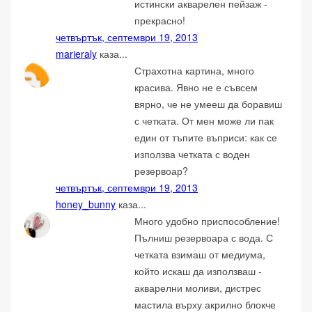
истински акварелен пейзаж -
прекрасно!
четвъртък, септември 19, 2013
marieraly
каза...
Страхотна картина, много
красива. Явно не е съвсем
вярно, че не умееш да боравиш
с четката. От мен може ли пак
един от тъпите въприси: как се
използва четката с воден
резервоар?
четвъртък, септември 19, 2013
honey_bunny
каза...
Много удобно приспособление!
Пълниш резервоара с вода. С
четката взимаш от медиума,
който искаш да използваш -
акварелни моливи, дистрес
мастила върху акрилно блокче