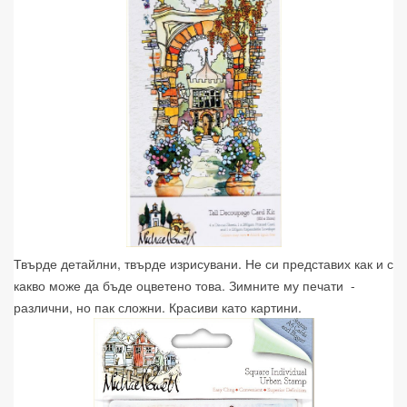
Твърде детайлни, твърде изрисувани. Не си представих как и с
какво може да бъде оцветено това. Зимните му печати -
различни, но пак сложни. Красиви като картини.