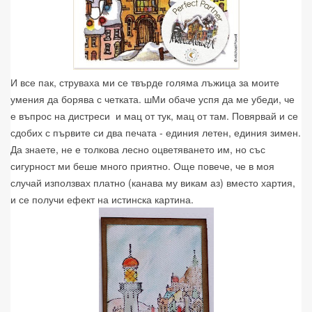
И все пак, струваха ми се твърде голяма лъжица за моите
умения да борява с четката. шМи обаче успя да ме убеди, че
е въпрос на дистреси и мац от тук, мац от там. Повярвай и се
сдобих с първите си два печата - единия летен, единия зимен.
Да знаете, не е толкова лесно оцветяването им, но със
сигурност ми беше много приятно. Още повече, че в моя
случай използвах платно (канава му викам аз) вместо хартия,
и се получи ефект на истинска картина.