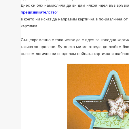
Днес си бях намислила да ви дам някоя идея във връзк
предизвикателство"
в което ни искат да направим картичка в по-различна о
картички.
Същевременно с това исках да е идея за коледна карти
такива за правене. Лутането ми ме отведе до любим бло
съвсем логично ви споделям нейната картичка и шаблон