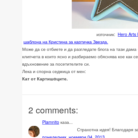
източник:
Hero Arts 
шаблона на Кристина за картичка Звезда.
Може да се отбиете и да разгледате блога на тази дама 
клипчета в които ясно и разбираемо обяснява кое как се
вдъхновение за посетителите си.
Лека и спорна седмица от мен:
Кат от Картишoците.
2 comments:
Plamnito
каза...
Страхотна идея! Благодаря з
понеделник, ноември 04, 2013