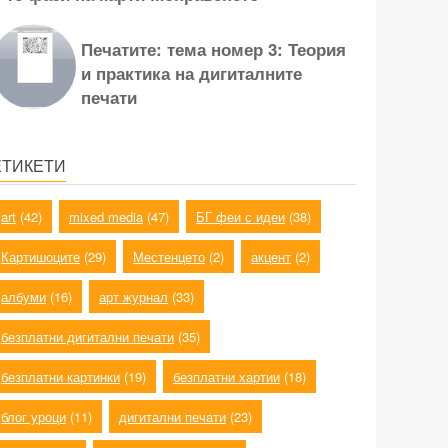
Печатите: тема номер 3: Теория
и практика на дигиталните
печати
ЕТИКЕТИ
art
(42)
mixed media
(47)
БГ феи с идеи
(38)
Картишоците
(29)
Местенцето
(2)
акцент
(2)
албуми
(16)
арт журнал
(33)
безплатни дигитални печати
(35)
безплатни картинки
(19)
безплатни хартии
(18)
блог уроци
(11)
дигитални печати
(23)