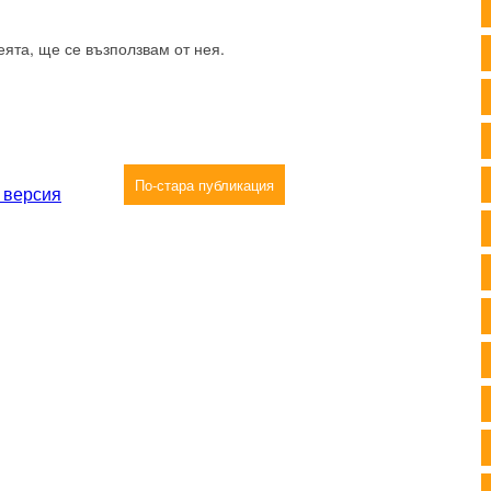
еята, ще се възползвам от нея.
По-стара публикация
 версия