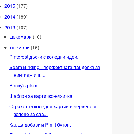
2015
(177)
►
2014
(189)
►
2013
(107)
▼
декември
(10)
►
ноември
(15)
▼
Pinterest дъски с коледни идеи.
Seam Binding - перфектната панделка за
винтидж и ш...
Beccy's place
Шаблон за картичко-елхичка
Страхотни коледни хартии в червено и
зелено за сва...
Как да добавим Pin it бутон.