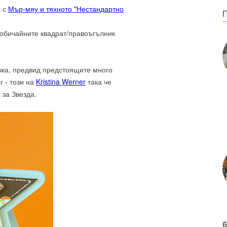
а с
Мър-мяу и тяхното "Нестандартно
т обичайните квадрат/правоъгълник
чка, предвид предстоящите много
г - този на
Kristina Werner
така че
 за Звезда.
6