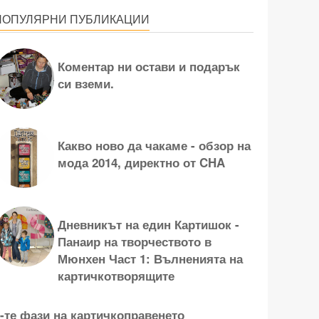
ПОПУЛЯРНИ ПУБЛИКАЦИИ
Коментар ни остави и подарък
си вземи.
Какво ново да чакаме - обзор на
мода 2014, директно от CHA
Дневникът на един Картишок -
Панаир на творчеството в
Мюнхен Част 1: Вълненията на
картичкотворящите
-те фази на картичкоправенето