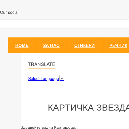
Our social:
HOME
ЗА НАС
СТИКЕРИ
РЕЧНИК
TRANSLATE
Select Language
▼
КАРТИЧКА ЗВЕЗД
Здравейте видни Картишоци,