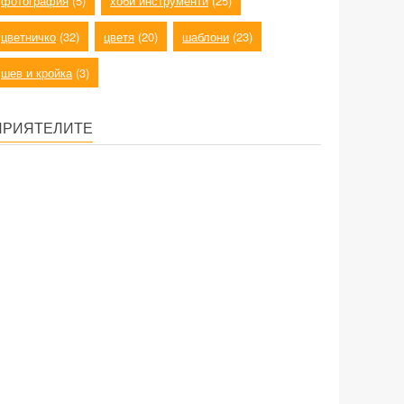
фотография
(5)
хоби инструменти
(25)
цветничко
(32)
цветя
(20)
шаблони
(23)
шев и кройка
(3)
ПРИЯТЕЛИТЕ