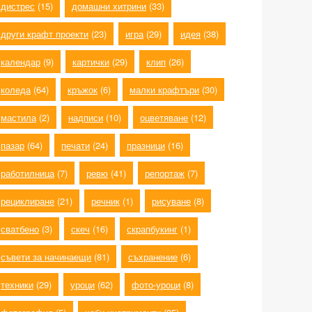
дистрес
(15)
домашни хитрини
(33)
други крафт проекти
(23)
игра
(29)
идея
(38)
календар
(9)
картички
(29)
клип
(26)
коледа
(64)
кръжок
(6)
малки крафтъри
(30)
мастила
(2)
надписи
(10)
оцветяване
(12)
пазар
(64)
печати
(24)
празници
(16)
работилница
(7)
ревю
(41)
репортаж
(7)
рециклиране
(21)
речник
(1)
рисуване
(8)
сватбено
(3)
скеч
(16)
скрапбукинг
(1)
съвети за начинаещи
(81)
съхранение
(6)
техники
(29)
уроци
(62)
фото-уроци
(8)