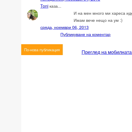
Toni
каза...
И на мен много ми хареса ид
Имам вече нещо на ум :)
сряда, ноември 06, 2013
Публикуване на коментар
По-нова публикация
Преглед на мобилната