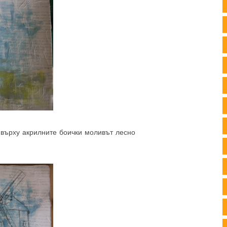
 върху акрилните боички моливът лесно