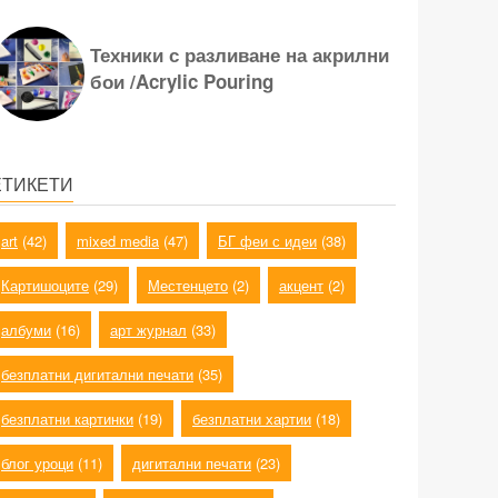
Техники с разливане на акрилни
бои /Acrylic Pouring
ЕТИКЕТИ
art
(42)
mixed media
(47)
БГ феи с идеи
(38)
Картишоците
(29)
Местенцето
(2)
акцент
(2)
албуми
(16)
арт журнал
(33)
безплатни дигитални печати
(35)
безплатни картинки
(19)
безплатни хартии
(18)
блог уроци
(11)
дигитални печати
(23)