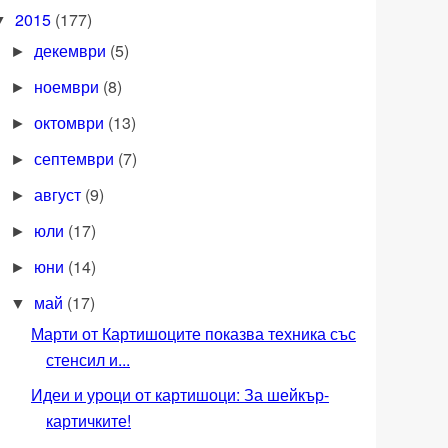
2015
(177)
▼
декември
(5)
►
ноември
(8)
►
октомври
(13)
►
септември
(7)
►
август
(9)
►
юли
(17)
►
юни
(14)
►
май
(17)
▼
Марти от Картишоците показва техника със
стенсил и...
Идеи и уроци от картишоци: За шейкър-
картичките!