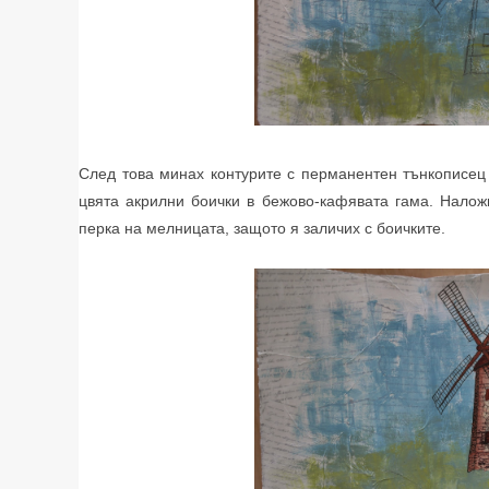
След това минах контурите с перманентен тънкописец н
цвята акрилни боички в бежово-кафявата гама. Налож
перка на мелницата, защото я заличих с боичките.