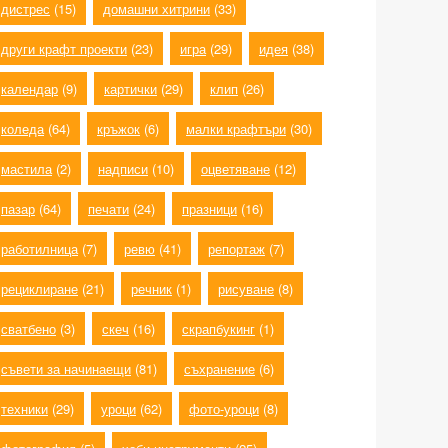
дистрес
(15)
домашни хитрини
(33)
други крафт проекти
(23)
игра
(29)
идея
(38)
календар
(9)
картички
(29)
клип
(26)
коледа
(64)
кръжок
(6)
малки крафтъри
(30)
мастила
(2)
надписи
(10)
оцветяване
(12)
пазар
(64)
печати
(24)
празници
(16)
работилница
(7)
ревю
(41)
репортаж
(7)
рециклиране
(21)
речник
(1)
рисуване
(8)
сватбено
(3)
скеч
(16)
скрапбукинг
(1)
съвети за начинаещи
(81)
съхранение
(6)
техники
(29)
уроци
(62)
фото-уроци
(8)