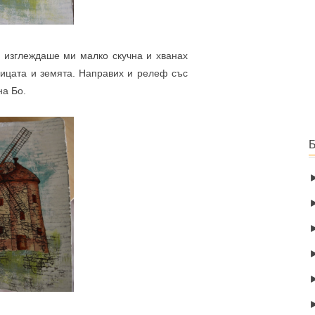
, изглеждаше ми малко скучна и хванах
ницата и земята. Направих и релеф със
на Бо.