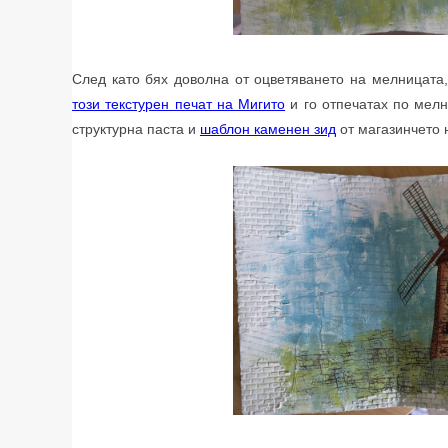
След като бях доволна от оцветяването на мелницата
този текстурен печат на Мигито
и го отпечатах по мел
структурна паста и
шаблон каменен зид
от магазинчето 