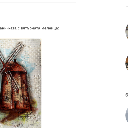
раничката с вятърната мелница:
6