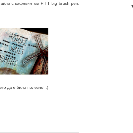
айли с кафявия ми PITT big brush pen,
то да е било полезно! :)