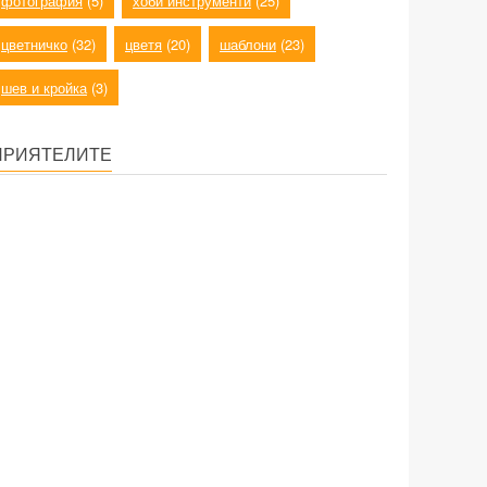
фотография
(5)
хоби инструменти
(25)
цветничко
(32)
цветя
(20)
шаблони
(23)
шев и кройка
(3)
ПРИЯТЕЛИТЕ