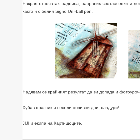
Накрая отпечатах надписа, направих светлосенки и дет
както и с белия Signo Uni-ball pen.
Надявам се крайният резултат да ви допада и фотоуроче
Хубав празник и весели почивни дни, сладури!
JIJI и екипа на Картишоците.