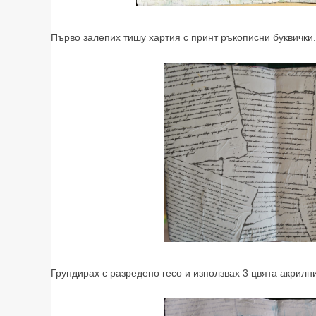
Първо залепих тишу хартия с принт ръкописни буквички.
Грундирах с разредено гесо и използвах 3 цвята акрилн