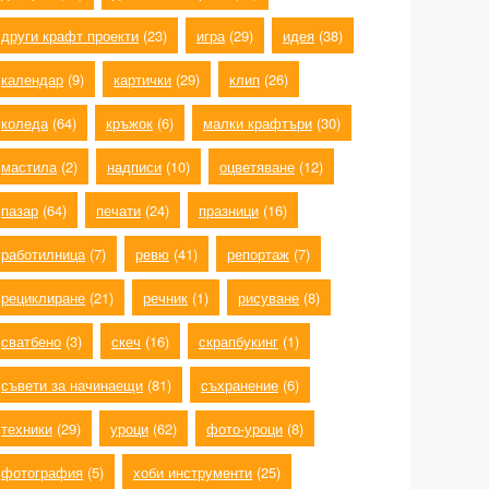
други крафт проекти
(23)
игра
(29)
идея
(38)
календар
(9)
картички
(29)
клип
(26)
коледа
(64)
кръжок
(6)
малки крафтъри
(30)
мастила
(2)
надписи
(10)
оцветяване
(12)
пазар
(64)
печати
(24)
празници
(16)
работилница
(7)
ревю
(41)
репортаж
(7)
рециклиране
(21)
речник
(1)
рисуване
(8)
сватбено
(3)
скеч
(16)
скрапбукинг
(1)
съвети за начинаещи
(81)
съхранение
(6)
техники
(29)
уроци
(62)
фото-уроци
(8)
фотография
(5)
хоби инструменти
(25)