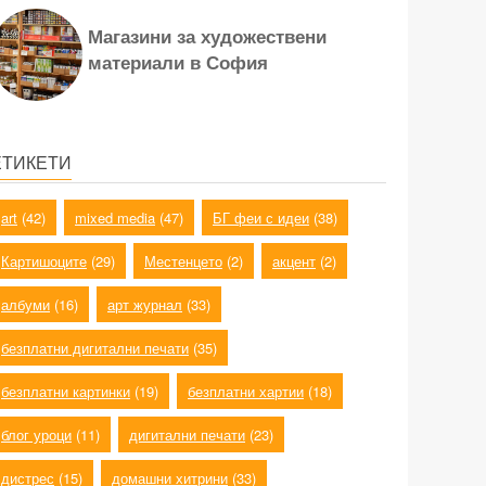
Магазини за художествени
материали в София
ЕТИКЕТИ
art
(42)
mixed media
(47)
БГ феи с идеи
(38)
Картишоците
(29)
Местенцето
(2)
акцент
(2)
албуми
(16)
арт журнал
(33)
безплатни дигитални печати
(35)
безплатни картинки
(19)
безплатни хартии
(18)
блог уроци
(11)
дигитални печати
(23)
дистрес
(15)
домашни хитрини
(33)