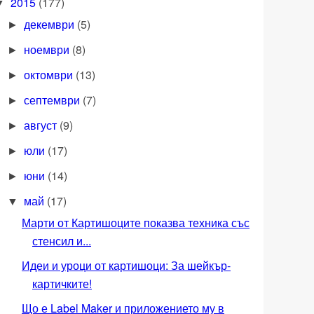
2015
(177)
▼
декември
(5)
►
ноември
(8)
►
октомври
(13)
►
септември
(7)
►
август
(9)
►
юли
(17)
►
юни
(14)
►
май
(17)
▼
Марти от Картишоците показва техника със
стенсил и...
Идеи и уроци от картишоци: За шейкър-
картичките!
Що е Label Maker и приложението му в