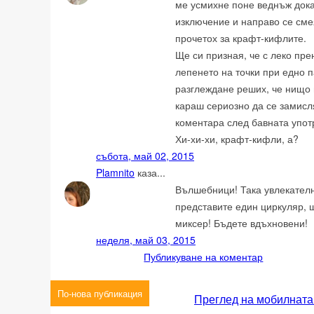
ме усмихне поне веднъж докат
изключение и направо се смея
прочетох за крафт-кифлите.
Ще си призная, че с леко пр
лепенето на точки при едно 
разглеждане реших, че нищо 
караш сериозно да се замисл
коментара след бавната упот
Хи-хи-хи, крафт-кифли, а?
събота, май 02, 2015
Plamnito
каза...
Вълшебници! Така увлекателн
представите един циркуляр, щ
миксер! Бъдете вдъхновени!
неделя, май 03, 2015
Публикуване на коментар
По-нова публикация
Преглед на мобилната