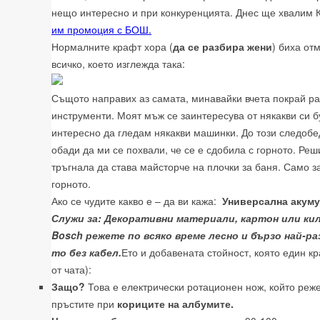
нещо интересно и при конкуренцията. Днес ще хвалим
им промоция с БОШ.
Нормалните крафт хора (
да се разбира жени
) биха от
всичко, което изглежда така:
Същото направих аз самата, минавайки вчета покрай ра
инструменти. Моят мъж се заинтересува от някакви си б
интересно да гледам някакви машинки. До този следобе
обади да ми се похвали, че се е сдобила с горното. Реш
тръгнала да става майсторче на плочки за баня. Само з
горното.
Ако се чудите какво е – да ви кажа:
Универсална акуму
Служи за: Декоративни материали, картон или кил
Bosch режете по всяко време лесно и бързо най-ра
то без кабел.
Ето и добавената стойност, която един к
от чата):
Защо?
Това е електрически ротационен нож, който реж
пръстите при
кориците на албумите.