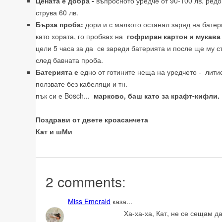
Цената е добра -
въпросното уредче от 90-100 лв. редов
струва 60 лв.
Бърза проба:
дори и с малкото останал заряд на батер
като хората, го пробвах на
гофриран картон и мукава 
цели 5 часа за да се зареди батерията и после ще му с
след бавната проба.
Батерията е
едно от готините неща на уредчето - литие
ползвате без кабеляци и тн.
пък си е Bosch...
марково, баш като за крафт-кифли.
Поздрави от двете кроасанчета
Кат и шМи
2 comments:
Miss Emerald
каза...
Ха-ха-ха, Кат, не се сещам д