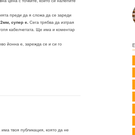
на цена с точките, които си налепите
ията преди да я сложа да се зареди
2мм, супер е.
Сега трябва да изтрая
топя кабелчетата. Ще има и коментар
во йонна е, зарежда се и си го
а има твоя публикация, която да не