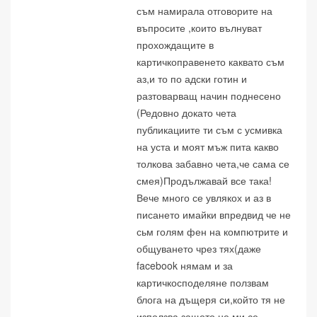
съм намирала отговорите на
въпросите ,които вълнуват
прохождащите в
картичкоправенето каквато съм
аз,и то по адски готин и
разтоварващ начин поднесено
(Редовно докато чета
публикациите ти съм с усмивка
на уста и моят мъж пита какво
толкова забавно чета,че сама се
смея)Продължавай все така!
Вече много се увлякох и аз в
писането имайки впредвид че не
сьм голям фен на компютрите и
общуването чрез тях(даже
facebook нямам и за
картичкосподеляне ползвам
блога на дъщеря си,който тя не
използва,защото не ми се