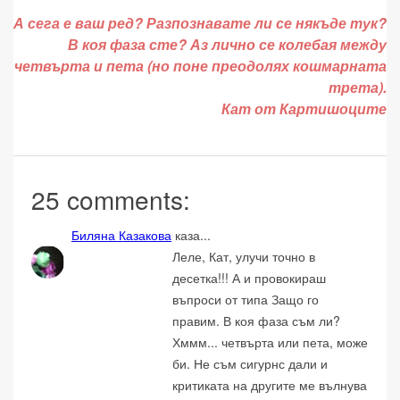
А сега е ваш ред? Разпознавате ли се някъде тук?
В коя фаза сте? Аз лично се колебая между
четвърта и пета (но поне преодолях кошмарната
трета).
Кат от Картишоците
25 comments:
Биляна Казакова
каза...
Леле, Кат, улучи точно в
десетка!!! А и провокираш
въпроси от типа Защо го
правим. В коя фаза съм ли?
Хммм... четвърта или пета, може
би. Не съм сигурнс дали и
критиката на другите ме вълнува