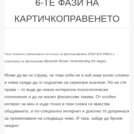
6-ТЕ ФАЗИ НА
КАРТИЧКОПРАВЕНЕТО
Тази статия е вдъхновена от книга за фотографията (Craft and Vision) и
статията на фотографа Alexandre Buisse; Understanding the stages.
Може да ви се струва, че това хоби не е кой знае колко сложно
и няма нужда да го подлагам на сериозни анализи. Но не сте
прави – то води до някои интересни психологически
отклонения и до не малко финансови такива. От особен
интерес за мен е къде точно в тази схема се вмества
общуването, и по-специално интернет и доколко т
o
допринася
за преминаване на следващо ниво. И така, хайде да броим
заедно: