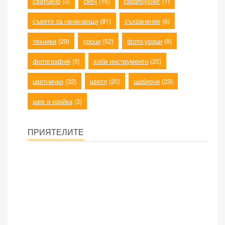
сватбено
(3)
скеч
(16)
скрапбукинг
(1)
съвети за начинаещи
(81)
съхранение
(6)
техники
(29)
уроци
(62)
фото-уроци
(8)
фотография
(5)
хоби инструменти
(25)
цветничко
(32)
цветя
(20)
шаблони
(23)
шев и кройка
(3)
ПРИЯТЕЛИТЕ