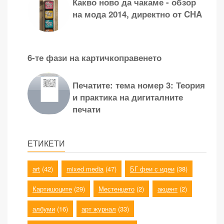
Какво ново да чакаме - обзор
на мода 2014, директно от CHA
6-те фази на картичкоправенето
Печатите: тема номер 3: Теория
и практика на дигиталните
печати
ЕТИКЕТИ
art
(42)
mixed media
(47)
БГ феи с идеи
(38)
Картишоците
(29)
Местенцето
(2)
акцент
(2)
албуми
(16)
арт журнал
(33)