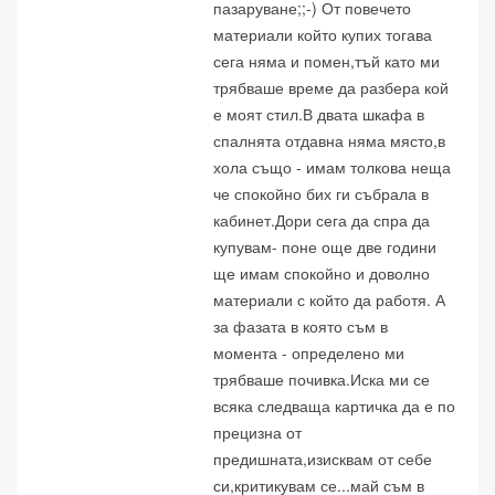
пазаруване;;-) От повечето
материали който купих тогава
сега няма и помен,тъй като ми
трябваше време да разбера кой
е моят стил.В двата шкафа в
спалнята отдавна няма място,в
хола също - имам толкова неща
че спокойно бих ги събрала в
кабинет.Дори сега да спра да
купувам- поне още две години
ще имам спокойно и доволно
материали с който да работя. А
за фазата в която съм в
момента - определено ми
трябваше почивка.Иска ми се
всяка следваща картичка да е по
прецизна от
предишната,изисквам от себе
си,критикувам се...май съм в