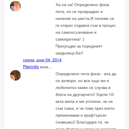
Ха-ха-ха! Определено фаза
пета, но се прокрадват и
наченки на шеста.И понеже си
ги открих отдавна съм в процес
на самоосъзнаване и
самокритика! :)
Прегръдки за поредният
шедьовър,Кат!
сряда, юни 04, 2014
Plamnito
каза...
Определено пета фаза - аха да
се затворя, но все още ми е
любопитно какво се случва в
блога на другарчето! Уцели 10-
ката мила и ме успокои, че не
съм сама, и че това през което
преминавам е крафтърско
(човешко)! Благодаря ти, че
даде форма и изказ на мислите