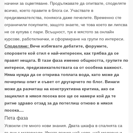
начини за оцветяване. Продължавате да опитвате, споделяте
всичко, което правите в блога си. Участвате в
предизвикателства, понякога даже печелите. Временно сте
ограничили покупките, защото знаете, че това което ви липсва
не се купува с пари. Всъщност, тук е мястото за онлайн
курсове, работилнички, и сформиране на групи по интереси.
Споделяне:
Вече избягвате дебатите, форумите,
споровете кой стил е най-интересен, как трябва да се
правят нещата. В тази фаза именно общността, групите по
интереси, предизвикателствата са от особена важност.
Няма нужда да се открива топлата вода, като може да
почерпиш опит и съвет от другарчето по блог. Винаги
може да разчиташ на конструктивна критика, ако си
зациклил в някоя посока все ще се намери кой да те
ритне здраво отзад за да потеглиш отново в някоя
посока....
Пета фаза
Усвоили сте много нови знания. Двата шкафа в спалнята са
пълни с материали. Имате всичко най-ново, най-модерно и