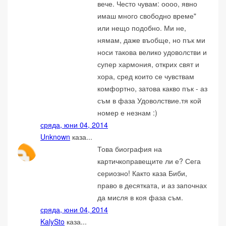
вече. Често чувам: оооо, явно
имаш много свободно време"
или нещо подобно. Ми не,
нямам, даже въобще, но пък ми
носи такова велико удоволстви и
супер хармония, открих свят и
хора, сред които се чувствам
комфортно, затова какво пък - аз
съм в фаза Удоволствие.тя кой
номер е незнам :)
сряда, юни 04, 2014
Unknown
каза...
Това биография на
картичкоправещите ли е? Сега
сериозно! Както каза Биби,
право в десятката, и аз започнах
да мисля в коя фаза съм.
сряда, юни 04, 2014
KalySto
каза...