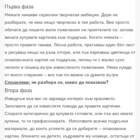
Първа фаза
Нямате никакви сериозни творчески амбиции. Дори не
разбирате, че има нещо творческо в тая работа. Вие просто
обичате да пишете мили пожелания на приятелите си, затова
винаги купувате картичка към подаръка. Когато нямате –
просто правите такава. Лесна работа, прегъваш един бял лист
и рисуваш нещо на ръка отгоре, или пък изрязваш цветенца от
опаковъчната хартия на подаръка, лепиш ги с малко сухо
лепило и пишеш вътре измисленото пожелание. Няма нужда
от много старание – все пак по-важни са думите вътре.
Споделяне:
не разбира се, какво да показвам?
Втора фаза
Изведнъж във вас се заражда интерес към красивото.
Започвате да си измисляте поводи да правите картички.
Спирате категорично да купувате готовите, или пък ако имате
купени, то ги префасонирате.
Използвате всички подръчни
материали, до които успеете да се доберете – опаковачни
хартии, блокчето на детето, къдравите му ножици, остатъци от