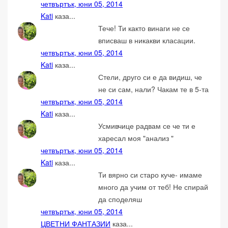
четвъртък, юни 05, 2014
Kati
каза...
Тече! Ти както винаги не се
вписваш в никакви класации.
четвъртък, юни 05, 2014
Kati
каза...
Стели, друго си е да видиш, че
не си сам, нали? Чакам те в 5-та
четвъртък, юни 05, 2014
Kati
каза...
Усмивчице радвам се че ти е
харесал моя "анализ "
четвъртък, юни 05, 2014
Kati
каза...
Ти вярно си старо куче- имаме
много да учим от теб! Не спирай
да споделяш
четвъртък, юни 05, 2014
ЦВЕТНИ ФАНТАЗИИ
каза...