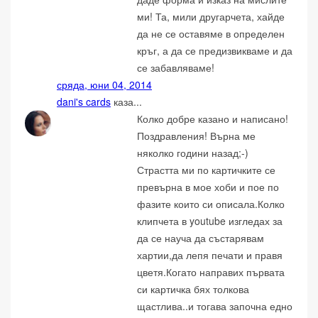
ми! Та, мили другарчета, хайде
да не се оставяме в определен
кръг, а да се предизвикваме и да
се забавляваме!
сряда, юни 04, 2014
dani's cards
каза...
Колко добре казано и написано!
Поздравления! Върна ме
няколко години назад;-)
Страстта ми по картичките се
превърна в мое хоби и пое по
фазите които си описала.Колко
клипчета в youtube изгледах за
да се науча да състарявам
хартии,да лепя печати и правя
цветя.Когато направих първата
си картичка бях толкова
щастлива..и тогава започна едно