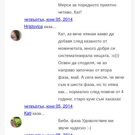
Мерси за поредното приятно
четиво, Кат!
четвъртък, юни 05, 2014
Hristovica
каза...
Кат, аз вече нямам какво да
добавя след казаното от
момичетата, много добре си
систематизирала нещата. :о)))
Освен да споделя, че аз
направо започнах от втора
фаза, май. А сега мисля, че вече
съм в шеста фаза, но то няма
как... нормално след повече от 4
години, старо куче съм хахахах
четвъртък, юни 05, 2014
Kati
каза...
Биби, фаза Удоволствие ми
звучи чудесно :-)
четвъртък, юни 05, 2014