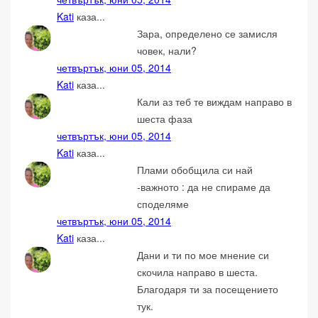
Kati
каза...
Зара, определено се замисля
човек, нали?
четвъртък, юни 05, 2014
Kati
каза...
Кали аз теб те виждам направо в
шеста фаза
четвъртък, юни 05, 2014
Kati
каза...
Плами обобщила си най
-важното : да не спираме да
споделяме
четвъртък, юни 05, 2014
Kati
каза...
Дани и ти по мое мнение си
скочила направо в шеста.
Благодаря ти за посещението
тук.