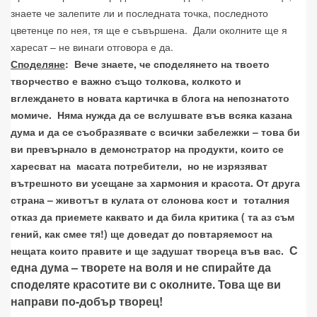
знаете че залепите ли и последната точка, последното
цветенце по нея, тя ще е съвършена.
Дали околните ще я
харесат – не винаги отговора е да.
Споделяне
:
Вече знаете, че споделянето на твоето
творчество е важно също толкова, колкото и
вглеждането в новата картичка в блога на непознатото
момиче.
Няма нужда да се вслушвате във всяка казана
дума и да се съобразявате с всички забележки – това би
ви превърнало в демонстратор на продукти, които се
харесват на
масата потребители,
но не изрязяват
вътрешното ви усещане за хармония и красота. От друга
страна – животът в кулата от слонова кост и
тоталния
отказ да приемете каквато и да била критика ( та аз съм
гений, как смее тя!) ще доведат до повтаряемост на
С
нещата които правите и ще задушат твореца във вас.
една дума – творете на воля и не спирайте да
споделяте красотите ви с околните. Това ще ви
направи по-добър творец!