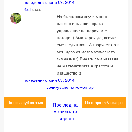
понеделник, юни 09, 2014
Kati
каза...
На български звучи много
сложно и плаши хората -
управление на паричните
потоци :) Ама карай де, всички
сме в един кюп. А творческото в
мен идва от математическата
гимназия :) Винаги съм казвала,
че математиката е красота и
изящество :)
понеделник, юни 09, 2014
Публикуване на коментар
По-нова публикация
По-стара публикация
Преглед на
мобилната
версия