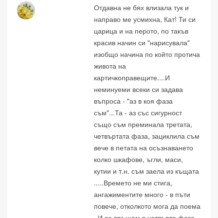
Отдавна не бях влизала тук и
направо ме усмихна, Кат! Ти си
царица и на перото, по такъв
красив начин си "нарисувала"
изобщо начина по който протича
живота на
картичкоправещите....И
неминуеми всеки си задава
въпроса - "аз в коя фаза
съм"...Та - аз със сигурност
също съм преминала третата,
четвъртата фаза, зациклила съм
вече в петата на осъзнаването
колко шкафове, ъгли, маси,
кутии и т.н. съм заела из къщата
.....Времето не ми стига,
ангажиментите много - в пъти
повече, отколкото мога да поема
. И се връщам в четвърта фаза -