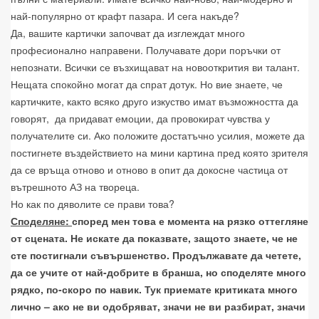
най-популярно от крафт пазара. И сега накъде?
Да, вашите картички започват да изглеждат много
професионално направени. Получавате дори поръчки от
непознати. Всички се възхищават на новооткрития ви талант.
Нещата спокойно могат да спрат дотук. Но вие знаете, че
картичките, както всяко друго изкуство имат възможността да
говорят,
да придават емоции, да провокират чувства у
получателите си. Ако положите достатъчно усилия, можете да
постигнете въздействието на мини картина пред която зрителя
да се връща отново и отново в опит да докосне частица от
вътрешното АЗ на твореца.
Но как по дяволите се прави това?
Споделяне:
според мен това е момента на рязко оттегляне
от сцената. Не искате да показвате, защото знаете, че не
сте постигнали съвършенство. Продължавате да четете,
да се учите от най-добрите в бранша, но споделяте много
рядко, по-скоро по навик. Тук приемате критиката много
лично – ако не ви одобряват, значи не ви разбират, значи