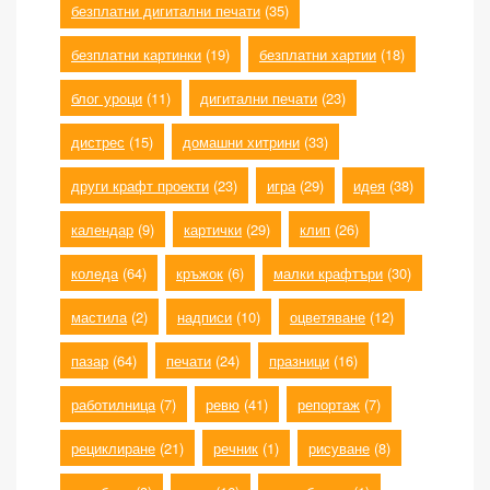
безплатни дигитални печати
(35)
безплатни картинки
(19)
безплатни хартии
(18)
блог уроци
(11)
дигитални печати
(23)
дистрес
(15)
домашни хитрини
(33)
други крафт проекти
(23)
игра
(29)
идея
(38)
календар
(9)
картички
(29)
клип
(26)
коледа
(64)
кръжок
(6)
малки крафтъри
(30)
мастила
(2)
надписи
(10)
оцветяване
(12)
пазар
(64)
печати
(24)
празници
(16)
работилница
(7)
ревю
(41)
репортаж
(7)
рециклиране
(21)
речник
(1)
рисуване
(8)