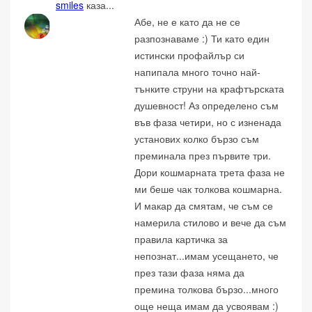
smiles
каза...
Абе, не е като да не се
разпознаваме :) Ти като един
истински профайлър си
напипала много точно най-
тънките струни на крафтърската
душевност! Аз определено съм
във фаза четири, но с изненада
установих колко бързо съм
преминала през първите три.
Дори кошмарната трета фаза не
ми беше чак толкова кошмарна.
И макар да смятам, че съм се
намерила стилово и вече да съм
правила картичка за
непознат...имам усещането, че
през тази фаза няма да
премина толкова бързо...много
още неща имам да усвоявам :)