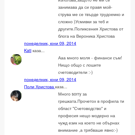
занимава да си правя мой-
струва ме се твърде трудоемко и
сложно )Усмивки за теб и
другите.Поликсения Христова от
блога на Вероника Христова
понеделник, юни 09, 2014
Kati
каза...
Ааа много моля - финанси съм!
Нищо общо с лошите
счетоводители :-)
понеделник, юни 09, 2014
Поли Христова
каза...
Много sorry за
грешката.Прочетох в профила ти
област "Счетоводство" и
професия нещо модерно на
чужд език на което не обърнах
внимание ,а трябваше явно:-)