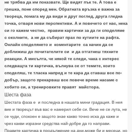
не трябва да им показвате. Ще видят пък те. А това е
грешка, поне според мен. Обратната връзка е важна за
твореца, помага му да види и друг поглед, друга гледна
точка, отваря нови перспективи. А и повечето от нас, нека
си го кажем честно,
правим картички за да ги споделяме
с околните,
а не да събират прах по кутиите на рафта.
Онлайн споделянето и
коментарите
са начин да се
доближиш до почитателите си
и да отгатнеш тяхните
реакции. А мисълта, че някой те следи, чака с интерес
следващта ти картичка, вълнува се от темите, които
споделяш, те тласка напред и те кара да ставаш все по-
добър, защото прекарваш все повече време насаме с
хобито си, а тренировките правят
майстора.
Шеста фаза
Шестата фаза е
и последна в нашата мини градация. В нея
вие и творецът във вас е намерил себе си. Вече не се лута, не
се чуди, спокоен е защото знае какво точно иска да каже и
чрез какви изразни средства най-добре да го направи.
Правите картичка в продължение на дни,може би и месеци, но