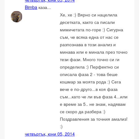
Bimba
каза...
Хе, хе :) Вярно си нацелила
десетката, както са писали
мимичетата по-горе :) Сигурна
съм, че всяка една от нас се
разпознава в този анализ и
минава или е минала през точно
тези фази. Много точно си ги
определила :) Перфектно си
описала фаза 2 - това беше
кошмар за моята рода :) Сега
вече е по-друго...в коя фаза
съм...като че ли във фаза 4...или
е време за 5.. не знам, надявам
се скоро да разбера :)
Поздравления за точния амализ!
:)
четвъртък, юни 05, 2014