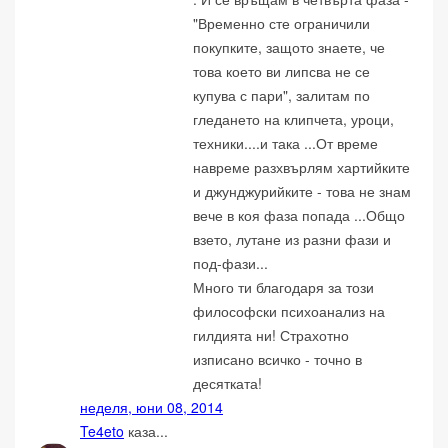
"Временно сте ограничили
покупките, защото знаете, че
това което ви липсва не се
купува с пари", залитам по
гледането на клипчета, уроци,
техники....и така ...От време
навреме разхвърлям хартийките
и джунджурийките - това не знам
вече в коя фаза попада ...Общо
взето, лутане из разни фази и
под-фази...
Много ти благодаря за този
философски психоанализ на
гилдията ни! Страхотно
изписано всичко - точно в
десятката!
неделя, юни 08, 2014
Te4eto
каза...