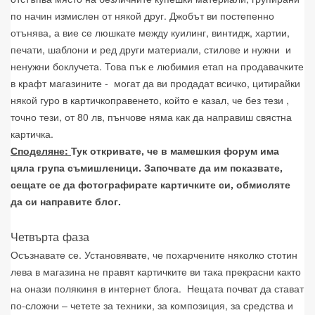
по начин измислен от някой друг. Джобът ви постепенно
отънява, а вие се люшкате между куилинг, винтидж, хартии,
печати, шаблони и ред други материали, стилове и нужни
и
ненужни боклучета. Това пък е любимия етап на продавачките
в крафт магазините -
могат да ви продадат всичко, цитирайки
някой гуро в картичкоправенето, който е казал, че без тези ,
точно тези, от 80 лв, пънчове няма как да направиш свястна
картичка.
Споделяне:
Тук откривате, че в мамешкия форум има
цяла група съмишленици. Започвате да им показвате,
сещате се да фотографирате картичките си, обмисляте
да си направите блог.
Четвърта фаза
Осъзнавате се. Установявате, че похарчените няколко стотин
лева в магазина не правят картичките ви така прекрасни както
на онази полякиня в интернет блога.
Нещата почват да стават
по-сложни – четете за техники, за композиция, за средства и