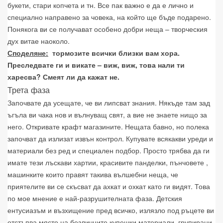
букети, стари копчета и тн. Все пак важно е да е лично и
специално направено за човека, на който ще бъде подарено.
Понякога ви се получават особено добри неща – творческия
дух витае наоколо.
Споделяне:
тормозите всички близки вам хора.
Преследвате ги и викате – виж, виж, това нали ти
харесва? Смеят ли да кажат не.
Трета фаза
Започвате да усещате, че ви липсват знания. Някъде там зад
ъгъла ви чака нов и вълнуващ свят, а вие не знаете нищо за
него. Откривате крафт магазините. Нещата бавно, но полека
започват да излизат извън контрол. Купувате всякакви уреди и
материали без ред и специален подбор. Просто трябва да ги
имате тези лъскави хартии, красивите панделки, пънчовете ,
машинките които правят такива вълшебни неща, че
приятелите ви се скъсват да ахкат и охкат като ги видят. Това
по мое мнение е най-разрушителната фаза. Детския
ентусиазъм и възхищение пред всичко, излязло под ръцете ви
отстъпва място на безличните купешки материали, групирани