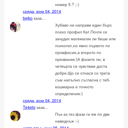
номер 5.? ;-)
сряда, юни 04, 2014
bejko
каза...
Хубаво ни направи един бърз
психо профил Кат.Почти се
зачудих математик ли беше или
психолог,но явно първото по
провфесия,а второто по
призвание:)А фазите ли, в
четвърта се чувствам доста
добре.Що се отнася со трета
съм напълно съгласна с теб-
кошмарна е точното
определение:)
сряда, юни 04, 2014
Te4eto
каза...
Пък аз тез фази ги ям по две
наведнъж :-)
четвъртък, юни 05, 2014