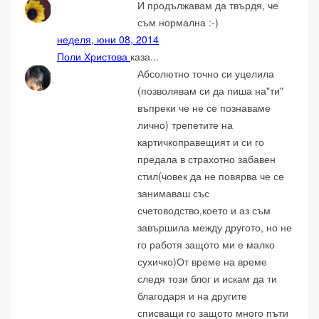
И продължавам да твърдя, че
съм нормална :-)
неделя, юни 08, 2014
Поли Христова
каза...
Абсолютно точно си уцелила
(позволявам си да пиша на"ти"
въпреки че не се познаваме
лично) трепетите на
картичкоправещият и си го
предала в страхотно забавен
стил(човек да не повярва че се
занимаваш със
счетоводство,което и аз съм
завършила между другото, но не
го работя защото ми е малко
сухичко)От време на време
следя този блог и искам да ти
благодаря и на другите
списващи го защото много пъти