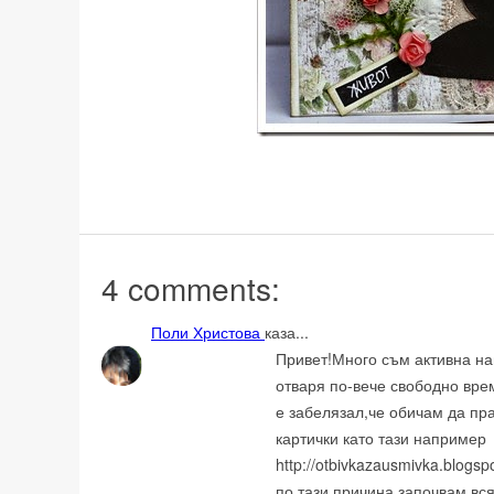
4 comments:
Поли Христова
каза...
Привет!Много съм активна нап
отваря по-вече свободно вре
е забелязал,че обичам да пр
картички като тази например
http://otbivkazausmivka.blogs
по тази причина започвам вся