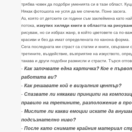
трябва човек да подобри уменията си в тази област. К
Някак фотошопа не успя да ме спечели. Поне засега.
Аз, която от детските си години съм заклеймена като на
потока,
изкупих хиляди книги в областта на рисуван
рисувам, но си избрах жанр, в който цветовете са по-ва
красиви и без да имат определената по канона форма.
Сега последната ми страст са статии и книги, свързани 
третините, въздействие, възприятие на изкуството, опр
такава и други подобни размисли и страсти. Търся отго
· Как започвате една картичка? Кое е първ
работата ви?
· Как решавате кой е визуалния център?
· Спазвате ли някакви принципи на компози
правило на третините, разположение в пр
· Мислите ли какви емоции искате да внуша
подсъзнателно ниво?
· После като снимате крайния материал ст