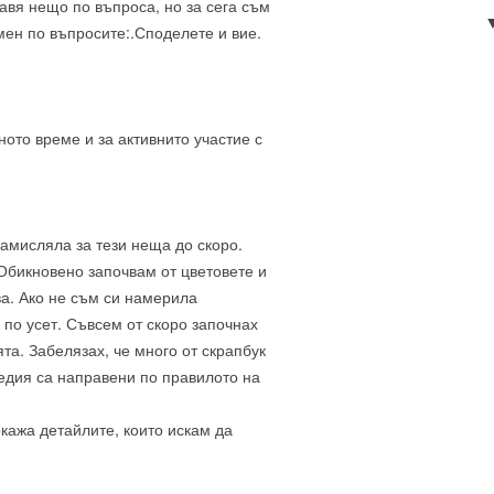
авя нещо по въпроса, но за сега съм
мен по въпросите:.Споделете и вие.
ното време и за активнито участие с
замисляла за тези неща до скоро.
 Обикновено започвам от цветовете и
ва. Ако не съм си намерила
по усет. Съвсем от скоро започнах
та. Забелязах, че много от скрапбук
медия са направени по правилото на
кажа детайлите, които искам да