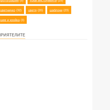
фотография
(5)
хоби инструменти
(25)
цветничко
(32)
цветя
(20)
шаблони
(23)
шев и кройка
(3)
ПРИЯТЕЛИТЕ