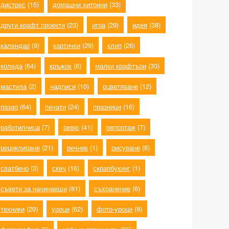
дистрес
(15)
домашни хитрини
(33)
други крафт проекти
(23)
игра
(29)
идея
(38)
календар
(9)
картички
(29)
клип
(26)
коледа
(64)
кръжок
(6)
малки крафтъри
(30)
мастила
(2)
надписи
(10)
оцветяване
(12)
пазар
(64)
печати
(24)
празници
(16)
работилница
(7)
ревю
(41)
репортаж
(7)
рециклиране
(21)
речник
(1)
рисуване
(8)
сватбено
(3)
скеч
(16)
скрапбукинг
(1)
съвети за начинаещи
(81)
съхранение
(6)
техники
(29)
уроци
(62)
фото-уроци
(8)