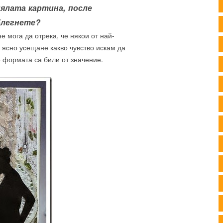
цялата картина, после
блегнете?
е мога да отрека, че някои от най-
с ясно усещане какво чувство искам да
о формата са били от значение.