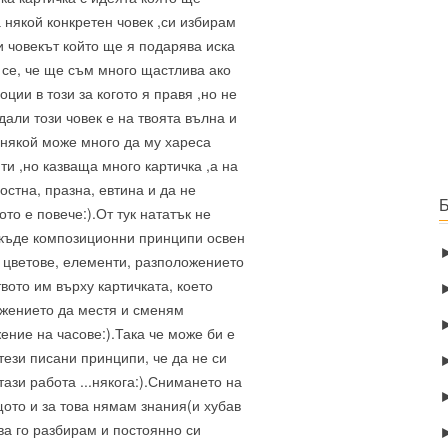
 някой конкретен човек ,си избирам
и човекът който ще я подарява иска
 се, че ще съм много щастлива ако
ии в този за когото я правя ,но не
али този човек е на твоята вълна и
някой може много да му хареса
и ,но казваща много картичка ,а на
остна, празна, евтина и да не
ото е повече:).От тук нататък не
якъде композиционни принципи освен
 цветове, елементи, разположението
вото им върху картичката, което
ожението да местя и сменям
ение на часове:).Така че може би е
тези писани принципи, че да не си
тази работа ...някога:).Снимането на
щото и за това нямам знания(и хубав
ва го разбирам и постоянно си