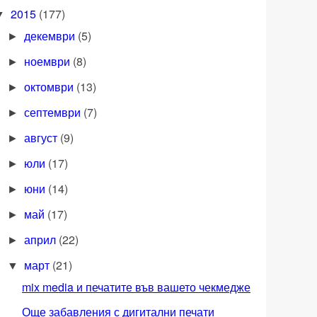
2015
(177)
▼
декември
(5)
►
ноември
(8)
►
октомври
(13)
►
септември
(7)
►
август
(9)
►
юли
(17)
►
юни
(14)
►
май
(17)
►
април
(22)
►
март
(21)
▼
mix media и печатите във вашето чекмедже
Още забавления с дигитални печати