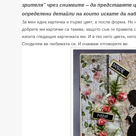
зрителя” чрез снимките – да представяте 
определени детайли на които искате да на
За мен една картичка е първо цвят, а после форма. Но н
добрите ми картички са такива, защото съм ги правила 
изпита гледащия картичката ми. И в тях нито цвета, нит
Споделям ви любимата си. И очаквам отговорите ви.