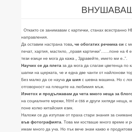
ВНУШАВАЩ
Откакто се занимавам с картички, станах всестранно Н
направления.
Да оставим настрана това
, че обогатих речника си
с м
печат, хартия, мастило, „правя картички”……поне на 4 е
тези езици не мога да кажа „ Здравейте, името ми е..”.
Научих се да плета
за да мога да слагам цветенца по к
шапки на щерката, че и една две чанти от найлонови то
Без малко да се науча
да шия
с шевна машина. Но с ло
отговорност на плещите на любимия мъж.
Изчетох и продължавам да чета много неща за блог
на социалните мрежи, html и css и други хиляди неща, 
поне колко китайския език.
Наложи се да изтупам от праха стари знания за снимане
във фотографията
. Това ми костваше много време и р
имам много да уча. Но пък вече знам какво е продуктов