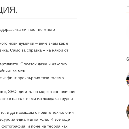
ИЯ.
Едоразвита личност по много
ного нови думички – вече знам как е
зика. Само за справка – на някои от
6
артичките. Оплетох даже и няколко
рбички за мен.
вък финт прехвърлих тази голяма
ове
, SEO, дигитален маркетинг, влияние
които в началото ми изглеждаха трудни
то, и да наваксам с новите технологии
есурс за една малка кола. И все още
а фотография, и поне на теория как