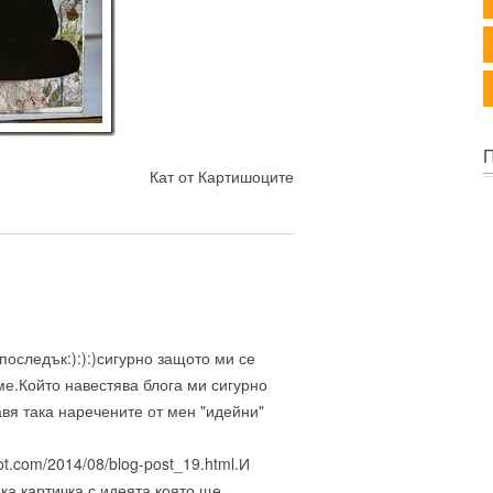
Кат от Картишоците
оследък:):):)сигурно защото ми се
ме.Който навестява блога ми сигурно
авя така наречените от мен "идейни"
pot.com/2014/08/blog-post_19.html.И
ка картичка с идеята която ще