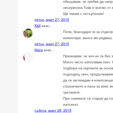
обещавам, че трябва да напр
несериозна.Това е всичко от 
Ще чакам с нетърпение!
петък, март 27, 2015
Kati
каза...
Поли, благодаря ти за отделе
коментари, много ме радваш.
петък, март 27, 2015
Маги
каза...
Признавам, че хич не се бях 
Много често използвам скеч.
подбора на хартиите за осно
подходящ скеч, продължавам 
да се заглеждам в композиция
страничките и пана за микс 
третините.
При снимките се старая да по
изпъкнат.
събота, март 28, 2015