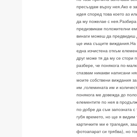
пресъздам върху нея.Ако е за
идея според това което аз ил
да му пожелае с нея.Разбира
предизвикам положителни емоц
винаги можеш да предвидиш д
ще има същите виждания.На 
една изчистена откъм елемент
друг може тя да му се стори п
разбере, че понякога по-малк
спазвам никакви написани н
моите собствени виждания за
им ,големината им и количест
понякога ме довежда до пол
елементите по нея в продълж
по-добре да съм запозната с 
губя времето, но ще я видим 
картичките ми е трагедия, за
фотоапарат си трябва), но то