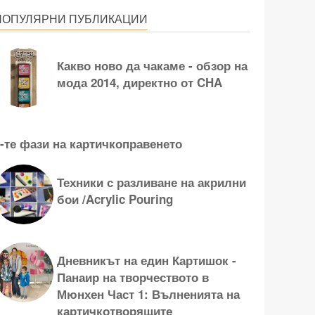
ПОПУЛЯРНИ ПУБЛИКАЦИИ
Какво ново да чакаме - обзор на
мода 2014, директно от CHA
-те фази на картичкоправенето
Техники с разливане на акрилни
бои /Acrylic Pouring
Дневникът на един Картишок -
Панаир на творчеството в
Мюнхен Част 1: Вълненията на
картичкотворящите