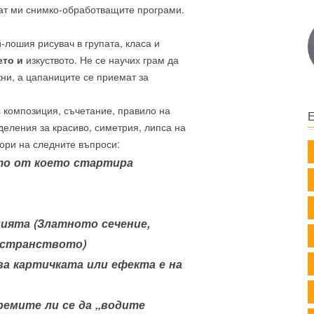
уцат ми снимко-обработващите програми.
й-лошия рисувач в групата, класа и
ето и
изкуството. Не се научих грам да
жни, а цапаниците се приемат за
с композиция, съчетание, правило на
еделения за красиво, симетрия, липса на
вори на следните въпроси:
ото от което стартира
цията (Златното сечение,
остранството)
ва картичката или ефекта е на
ремите ли се да „водите