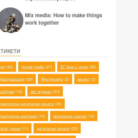
Mix media: How to make things
work together
ЕТИКЕТИ
art
(42)
mixed media
(47)
БГ феи с идеи
(38)
Картишоците
(29)
Местенцето
(2)
акцент
(2)
албуми
(16)
арт журнал
(33)
безплатни дигитални печати
(35)
безплатни картинки
(19)
безплатни хартии
(18)
блог уроци
(11)
дигитални печати
(23)