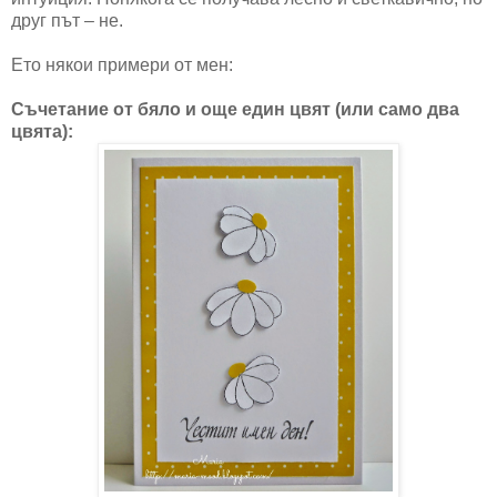
друг път – не.
Ето някои примери от мен:
Съчетание от бяло и още един цвят (или само два
цвята):