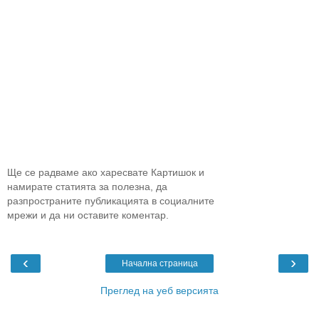
Ще се радваме ако харесвате Картишок и
намирате статията за полезна, да
разпространите публикацията в социалните
мрежи и да ни оставите коментар.
‹
›
Начална страница
Преглед на уеб версията