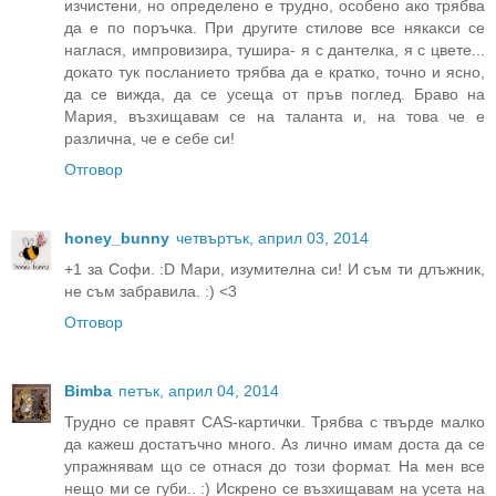
изчистени, но определено е трудно, особено ако трябва
да е по поръчка. При другите стилове все някакси се
наглася, импровизира, тушира- я с дантелка, я с цвете...
докато тук посланието трябва да е кратко, точно и ясно,
да се вижда, да се усеща от пръв поглед. Браво на
Мария, възхищавам се на таланта и, на това че е
различна, че е себе си!
Отговор
honey_bunny
четвъртък, април 03, 2014
+1 за Софи. :D Мари, изумителна си! И съм ти длъжник,
не съм забравила. :) <3
Отговор
Bimba
петък, април 04, 2014
Трудно се правят CAS-картички. Трябва с твърде малко
да кажеш достатъчно много. Аз лично имам доста да се
упражнявам що се отнася до този формат. На мен все
нещо ми се губи.. :) Искрено се възхищавам на усета на