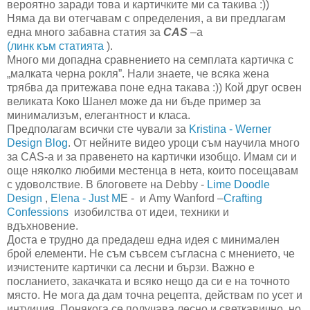
вероятно заради това и картичките ми са такива :))
Няма да ви отегчавам с определения, а ви предлагам
една много забавна статия за
CAS
–а
(линк към статията
).
Много ми допадна сравнението на семплата картичка с
„малката черна рокля”. Нали знаете, че всяка жена
трябва да притежава поне една такава :)) Кой друг освен
великата Коко Шанел може да ни бъде пример за
минимализъм, елегантност и класа.
Предполагам всички сте чували за
Kristina - Werner
Design Blog
. От нейните видео уроци съм научила много
за CAS-а и за правенето на картички изобщо. Имам си и
още няколко любими местенца в нета, които посещавам
с удоволствие. В блоговете на Debby -
Lime Doodle
Design
,
Elena - Just M
E - и Amy Wanford –
Crafting
Confessions
изобилства от идеи, техники и
вдъхновение.
Доста е трудно да предадеш една идея с минимален
брой елементи. Не съм съвсем съгласна с мнението, че
изчистените картички са лесни и бързи. Важно е
посланието, закачката и всяко нещо да си е на точното
място. Не мога да дам точна рецепта, действам по усет и
интуиция. Понякога се получава лесно и светкавично, но