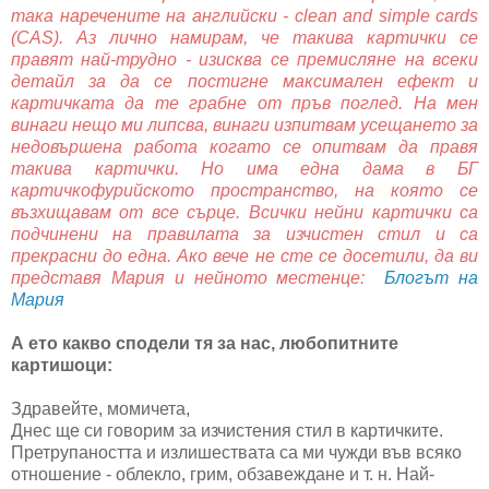
така наречените на английски - clean and simple cards
(CAS). Аз лично намирам, че такива картички се
правят най-трудно - изисква се премисляне на всеки
детайл за да се постигне максимален ефект и
картичката да те грабне от пръв поглед. На мен
винаги нещо ми липсва, винаги изпитвам усещането за
недовършена работа когато се опитвам да правя
такива картички. Но има една дама в БГ
картичкофурийското пространство, на която се
възхищавам от все сърце. Всички нейни картички са
подчинени на правилата за изчистен стил и са
прекрасни до една. Ако вече не сте се досетили, да ви
представя Мария и нейното местенце:
Блогът на
Мария
А ето какво сподели тя за нас, любопитните
картишоци:
Здравейте, момичета,
Днес ще си говорим за изчистения стил в картичките.
Претрупаността и излишествата са ми чужди във всяко
отношение - облекло, грим, обзавеждане и т. н. Най-