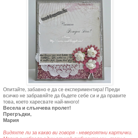
Опитайте, забавно е да се експериментира! Преди
всичко не забравяйте да бъдете себе си и да правите
това, което харесвате най-много!
Весела и слънчева пролет!
Прегръдки,
Мария
Видяхте ли за какво ви говоря - невероятни картички.