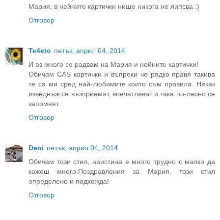
Мария, в нейните картички нищо никога не липсва :)
Отговор
Te4eto
петък, април 04, 2014
И аз много се радвам на Мария и нейните картички!
Обичам CAS картички и въпреки че рядко правя такива
те са ми сред най-любимите които съм правила. Някак
изведнъж се възприемат, впечатляват и така по-лесно се
запомнят.
Отговор
Deni
петък, април 04, 2014
Обичам този стил, наистина е много трудно с малко да
кажеш много.Поздравления за Мария, този стил
определено и подхожда!
Отговор