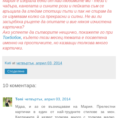
Мария е избрала едни от най-любимите ми - тези с
чадъра, канелата и сините рози и пейката съм се
връщала да гледам стотици пъти и пак не спирам да
се изумявам колко са прекрасни и силни. Не ви ли
засърбяха ръцете да опитате и вие някоя изчистена
картичка?
Ако успеете да сътворите нещичко, покажете го при
Токбобок,
където този месец темата е посветена
именно на простичките, но казващи толкова много
картички.
Kati
at
четвъртък, април 03, 2014
Споделяне
10 коментара:
Toni
четвъртък, април 03, 2014
Мдаа, и аз се възхищавам на Мария. Прелестни
картички в един от най-трудните стилове за мен.
Картичките й казват толкова много с толкова малко.