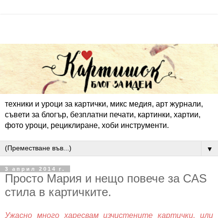
техники и уроци за картички, микс медия, арт журнали,
съвети за блогър, безплатни печати, картинки, хартии,
фото уроци, рециклиране, хоби инструменти.
▼
3 април 2014 г.
Просто Мария и нещо повече за CAS
стила в картичките.
Ужасно много харесвам изчистените картички, или