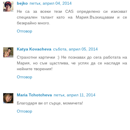
bejko
петък, април 04, 2014
Не са за всеки тези CAS определено си изискват
специален талант като на Мария.Възхищавам и се
безкрайно много.
Отговор
Katya Kovacheva
събота, април 05, 2014
Страхотни картички :) Не познавах до сега работата на
Мария, но съм щастлива, че успях да се насладя на
нейните творения!
Отговор
Maria Tchotcheva
петък, април 11, 2014
Благодаря ви от сърце, момичета!
Отговор