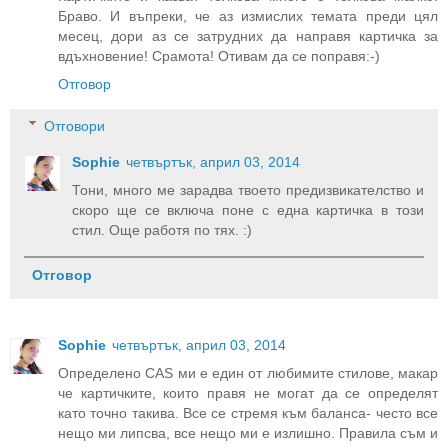
Браво. И въпреки, че аз измислих темата преди цял
месец, дори аз се затрудних да направя картичка за
вдъхновение! Срамота! Отивам да се поправя:-)
Отговор
Отговори
Sophie
четвъртък, април 03, 2014
Тони, много ме зарадва твоето предизвикателство и
скоро ще се включа поне с една картичка в този
стил. Още работя по тях. :)
Отговор
Sophie
четвъртък, април 03, 2014
Определено CAS ми е един от любимите стилове, макар
че картичките, които правя не могат да се определят
като точно такива. Все се стремя към баланса- често все
нещо ми липсва, все нещо ми е излишно. Правила съм и